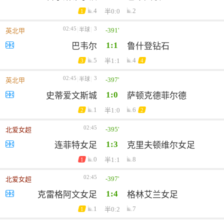
4
2
半0:0
1
02:45
3
-391'
半球
英北甲
1:1
巴韦尔
鲁什登钻石
5
4
半1:1
3
4
02:45
3
-397'
半球
英北甲
1:0
史蒂爱文斯城
萨顿克德菲尔德
1
6
半1:0
2
2
02:45
-395'
北爱女超
1:3
连菲特女足
克里夫顿维尔女足
0
8
半1:1
1
02:45
-397'
北爱女超
1:4
克雷格阿文女足
格林艾兰女足
1
7
半0:2
1