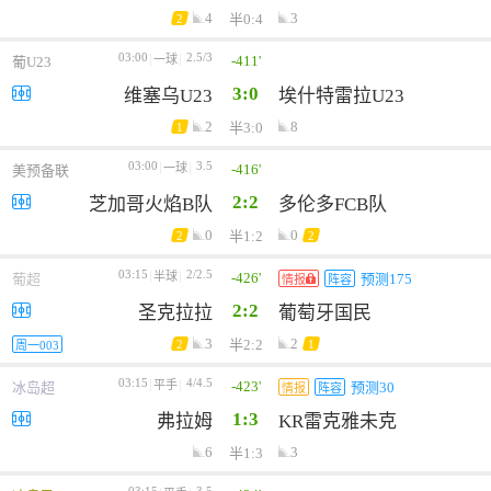
4
3
半0:4
2
03:00
2.5/3
-411'
一球
葡U23
3:0
维塞乌U23
埃什特雷拉U23
2
8
半3:0
1
03:00
3.5
-416'
一球
美预备联
2:2
芝加哥火焰B队
多伦多FCB队
0
0
半1:2
2
2
03:15
2/2.5
-426'
半球
葡超
预测175
情报
阵容
2:2
圣克拉拉
葡萄牙国民
3
2
半2:2
2
1
周一003
03:15
4/4.5
-423'
平手
冰岛超
预测30
情报
阵容
1:3
弗拉姆
KR雷克雅未克
6
3
半1:3