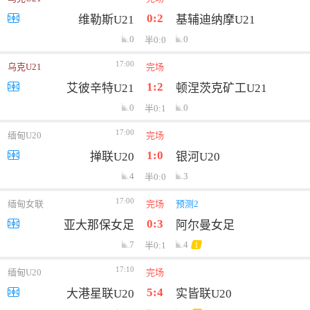
0:2
维勒斯U21
基辅迪纳摩U21
0
0
半0:0
17:00
乌克U21
完场
1:2
艾彼辛特U21
顿涅茨克矿工U21
0
0
半0:1
17:00
缅甸U20
完场
1:0
掸联U20
银河U20
4
3
半0:0
17:00
缅甸女联
完场
预测2
0:3
亚大那保女足
阿尔曼女足
7
4
半0:1
1
17:10
缅甸U20
完场
5:4
大港星联U20
实皆联U20