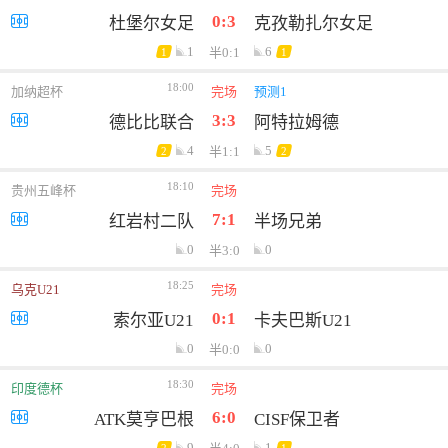
0:3
杜堡尔女足
克孜勒扎尔女足
1
6
半0:1
1
1
18:00
加纳超杯
完场
预测1
3:3
德比比联合
阿特拉姆德
4
5
半1:1
2
2
18:10
贵州五峰杯
完场
7:1
红岩村二队
半场兄弟
0
0
半3:0
18:25
乌克U21
完场
0:1
索尔亚U21
卡夫巴斯U21
0
0
半0:0
18:30
印度德杯
完场
6:0
ATK莫亨巴根
CISF保卫者
9
1
2
1