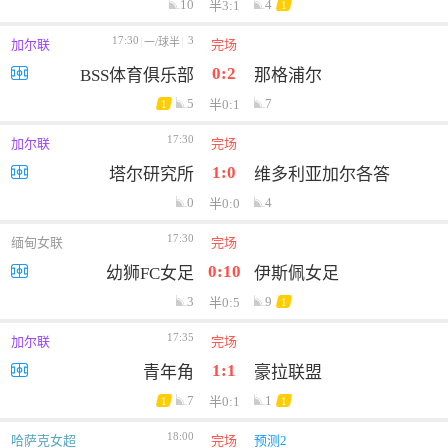
10
4
半3:1
1
17:30
3
一/球半
加尔联
完场
0:2
BSS体育俱乐部
那格浦尔
5
7
半0:1
1
17:30
加尔联
完场
1:0
塔尔研究所
维多利亚加尔各答
0
4
半0:0
17:30
缅甸女联
完场
0:10
幼狮FC女足
伊斯佩女足
3
9
半0:5
1
17:35
加尔联
完场
1:1
青年角
豪拉联盟
7
1
半0:1
1
1
18:00
哈萨克女超
完场
预测2