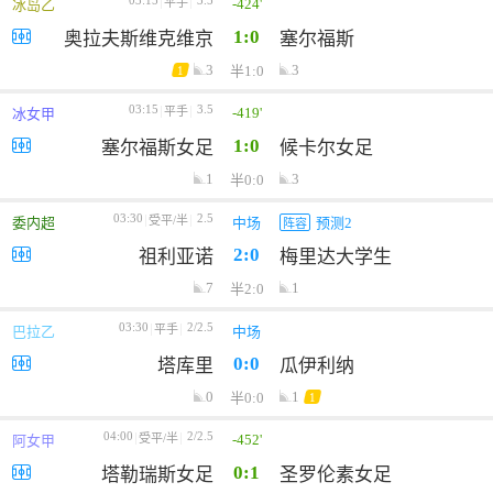
03:15
3.5
-424'
平手
冰岛乙
1:0
奥拉夫斯维克维京
塞尔福斯
3
3
半1:0
1
03:15
3.5
-419'
平手
冰女甲
1:0
塞尔福斯女足
候卡尔女足
1
3
半0:0
03:30
2.5
受平/半
委内超
中场
预测2
阵容
2:0
祖利亚诺
梅里达大学生
7
1
半2:0
03:30
2/2.5
平手
巴拉乙
中场
0:0
塔库里
瓜伊利纳
0
1
半0:0
1
04:00
2/2.5
-452'
受平/半
阿女甲
0:1
塔勒瑞斯女足
圣罗伦素女足