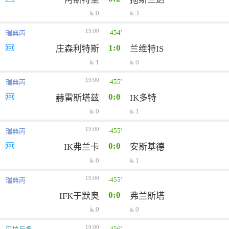
0
3
19:00
-454'
瑞典丙
1:0
庄森利特斯
兰维特IS
1
0
19:00
-455'
瑞典丙
0:0
赫雷斯塔兹
IK多特
0
1
19:00
-455'
瑞典丙
0:0
IK弗兰卡
安斯基德
0
1
19:00
-455'
瑞典丙
0:0
IFK于默奥
弗兰斯塔
0
0
19:00
-456'