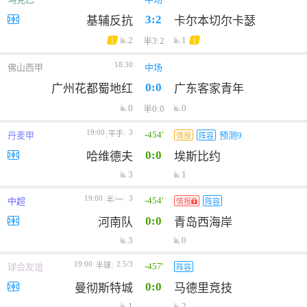
3:2
基辅反抗
卡尔本切尔卡瑟
2
1
半3:2
1
1
18:30
佛山西甲
中场
0:0
广州花都蜀地红
广东客家青年
0
0
半0:0
19:00
3
-454'
平手
丹麦甲
预测9
情报
阵容
0:0
哈维德夫
埃斯比约
3
1
19:00
3
-454'
半/一
中超
情报
阵容
0:0
河南队
青岛西海岸
3
0
19:00
2.5/3
-457'
半球
球会友谊
阵容
0:0
曼彻斯特城
马德里竞技
1
2