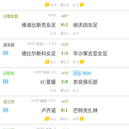
4
2
半1:0
1
2
18:00
-407'
白俄女超
0:2
维迪比斯克女足
纳夫田女足
4
6
半0:1
18:00
2.5/3
-420'
受半/一
波女超
1:3
德比尔斯科女足
华沙莱吉亚女足
1
3
半1:3
1
1
18:00
2.5
-419'
半球
日职丙
预测1
阵容
3:0
FC爱媛
奈良俱乐部
6
2
半3:0
18:00
3/3.5
-419'
两球
波兰丙
0:1
卢齐诺
巴特克扎林
1
0
半0:1
1
3