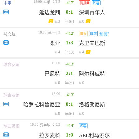
18:00
2/2.5
-417'
平手
中甲
情报
阵容
0:1
延边龙鼎
深圳青年人
3
0
半0:1
2
1
18:00
3
-412'
半/一
乌克超
预测2
情报
阵容
1:3
柔亚
克里夫巴斯
4
4
半1:0
2
18:00
-413'
球会友谊
2:1
巴尼特
阿尔科威特
0
0
半2:1
18:00
-413'
球会友谊
0:1
哈罗拉科鲁尼亚
洛格朗尼斯
0
0
半0:1
18:00
2.5/3
-414'
受半球
球会友谊
阵容
1:0
拉多麦科
AEL利马索尔