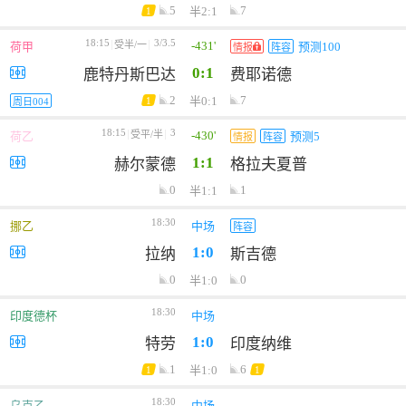
5
7
半2:1
1
18:15
3/3.5
-431'
受半/一
荷甲
预测100
情报
阵容
0:1
鹿特丹斯巴达
费耶诺德
2
7
半0:1
1
周日004
18:15
3
-430'
受平/半
荷乙
预测5
情报
阵容
1:1
赫尔蒙德
格拉夫夏普
0
1
半1:1
18:30
挪乙
中场
阵容
1:0
拉纳
斯吉德
0
0
半1:0
18:30
印度德杯
中场
1:0
特劳
印度纳维
1
6
半1:0
1
1
18:30
乌克乙
中场