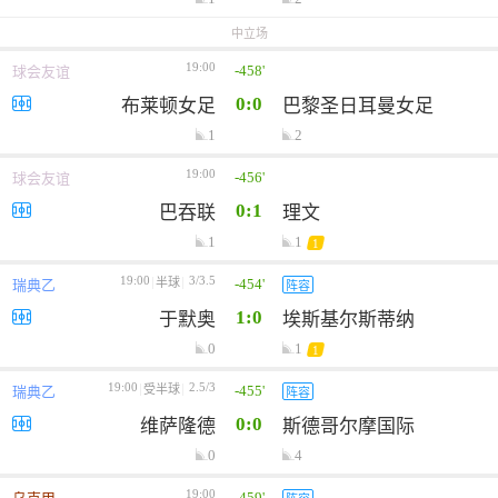
中立场
19:00
-458'
球会友谊
0:0
布莱顿女足
巴黎圣日耳曼女足
1
2
19:00
-456'
球会友谊
0:1
巴吞联
理文
1
1
1
19:00
3/3.5
-454'
半球
瑞典乙
阵容
1:0
于默奥
埃斯基尔斯蒂纳
0
1
1
19:00
2.5/3
-455'
受半球
瑞典乙
阵容
0:0
维萨隆德
斯德哥尔摩国际
0
4
19:00
-459'