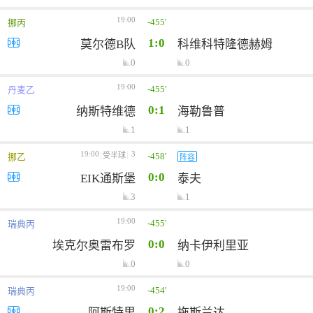
19:00
-455'
挪丙
1:0
莫尔德B队
科维科特隆德赫姆
0
0
19:00
-455'
丹麦乙
0:1
纳斯特维德
海勒鲁普
1
1
19:00
3
-458'
受半球
挪乙
阵容
0:0
EIK通斯堡
泰夫
3
1
19:00
-455'
瑞典丙
0:0
埃克尔奥雷布罗
纳卡伊利里亚
0
0
19:00
-454'
瑞典丙
0:2
阿斯特里
拖斯兰达