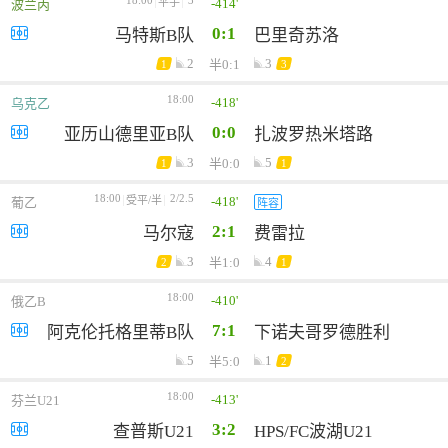
18:00
3
-414'
平手
波兰丙
0:1
马特斯B队
巴里奇苏洛
2
3
半0:1
1
3
18:00
-418'
乌克乙
0:0
亚历山德里亚B队
扎波罗热米塔路
3
5
半0:0
1
1
18:00
2/2.5
-418'
受平/半
葡乙
阵容
2:1
马尔寇
费雷拉
3
4
半1:0
2
1
18:00
-410'
俄乙B
7:1
阿克伦托格里蒂B队
下诺夫哥罗德胜利
5
1
半5:0
2
18:00
-413'
芬兰U21
3:2
查普斯U21
HPS/FC波湖U21