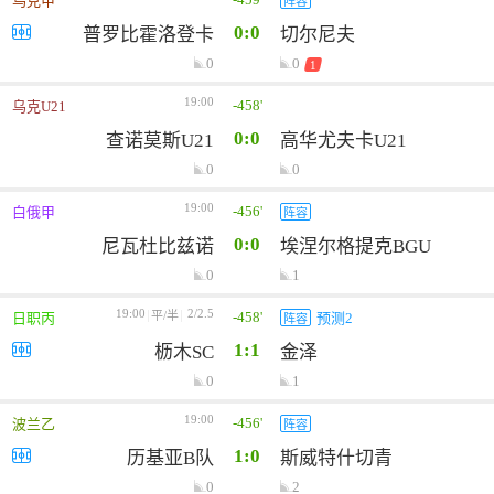
乌克甲
阵容
0:0
普罗比霍洛登卡
切尔尼夫
0
0
1
19:00
-458'
乌克U21
0:0
查诺莫斯U21
高华尤夫卡U21
0
0
19:00
-456'
白俄甲
阵容
0:0
尼瓦杜比兹诺
埃涅尔格提克BGU
0
1
19:00
2/2.5
-458'
平/半
日职丙
预测2
阵容
1:1
枥木SC
金泽
0
1
19:00
-456'
波兰乙
阵容
1:0
历基亚B队
斯威特什切青
0
2