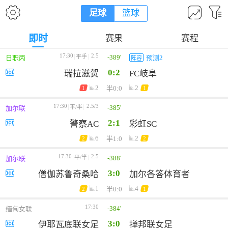
足球
篮球
即时
赛果
赛程
17:30
2.5
-389'
平手
日职丙
预测2
阵容
0:2
瑞拉滋贺
FC岐阜
2
2
半0:0
1
1
17:30
2.5/3
-385'
平/半
加尔联
2:1
警察AC
彩虹SC
6
2
半1:0
2
2
17:30
2.5
-388'
平/半
加尔联
3:0
僧伽苏鲁奇桑哈
加尔各答体育者
1
4
半0:0
2
1
17:30
-384'
缅甸女联
3:0
伊耶瓦底联女足
掸邦联女足