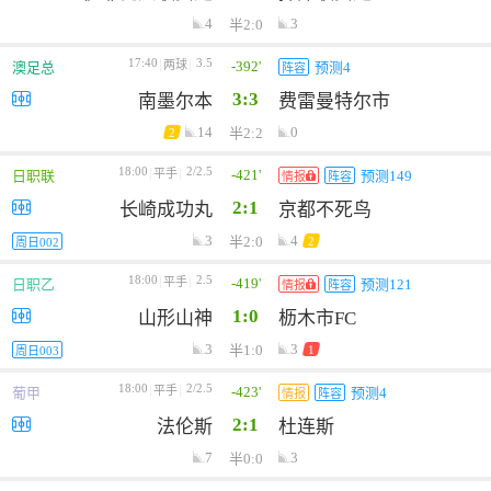
4
3
半2:0
17:40
3.5
-392'
两球
澳足总
预测4
阵容
3:3
南墨尔本
费雷曼特尔市
14
0
半2:2
2
18:00
2/2.5
-421'
平手
日职联
预测149
情报
阵容
2:1
长崎成功丸
京都不死鸟
3
4
半2:0
2
周日002
18:00
2.5
-419'
平手
日职乙
预测121
情报
阵容
1:0
山形山神
枥木市FC
3
3
半1:0
1
周日003
18:00
2/2.5
-423'
平手
葡甲
预测4
情报
阵容
2:1
法伦斯
杜连斯
7
3
半0:0