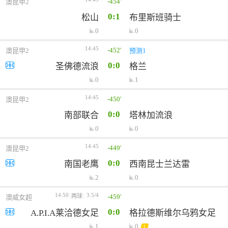
-454'
澳昆甲2
0:1
松山
布里斯班骑士
0
0
14:45
-452'
澳昆甲2
预测1
0:0
圣佛德流浪
格兰
0
1
14:45
-450'
澳昆甲2
0:0
南部联合
塔林加流浪
0
0
14:45
-449'
澳昆甲2
0:0
南国老鹰
西南昆士兰达雷
2
0
14:50
3.5/4
-459'
两球
澳威女超
0:0
A.P.I.A莱洽德女足
格拉德斯维尔乌鸦女足
1
0
1