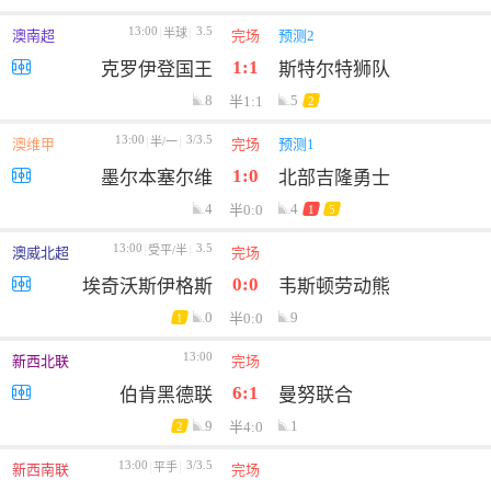
13:00
3.5
半球
澳南超
完场
预测2
1:1
克罗伊登国王
斯特尔特狮队
8
5
半1:1
2
13:00
3/3.5
半/一
澳维甲
完场
预测1
1:0
墨尔本塞尔维
北部吉隆勇士
4
4
半0:0
1
5
13:00
3.5
受平/半
澳威北超
完场
0:0
埃奇沃斯伊格斯
韦斯顿劳动熊
0
9
半0:0
1
13:00
新西北联
完场
6:1
伯肯黑德联
曼努联合
9
1
半4:0
2
13:00
3/3.5
平手
新西南联
完场