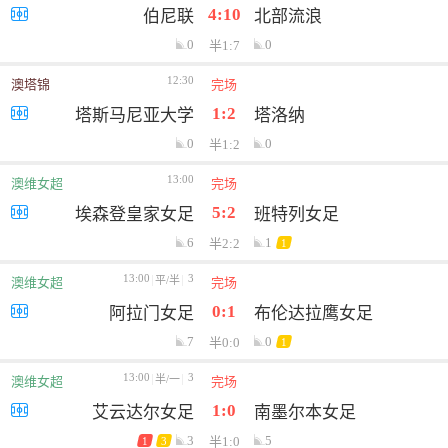
4:10
伯尼联
北部流浪
0
0
半1:7
12:30
澳塔锦
完场
1:2
塔斯马尼亚大学
塔洛纳
0
0
半1:2
13:00
澳维女超
完场
5:2
埃森登皇家女足
班特列女足
6
1
半2:2
1
13:00
3
平/半
澳维女超
完场
0:1
阿拉门女足
布伦达拉鹰女足
7
0
半0:0
1
13:00
3
半/一
澳维女超
完场
1:0
艾云达尔女足
南墨尔本女足
3
5
半1:0
1
3