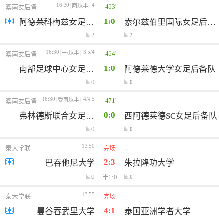
16:30
4
-463'
两球半
澳南女后备
1:0
阿德莱科梅兹女足后备队
索尔兹伯里国际女足后备队
2
2
16:30
3.5/4
-464'
一/球半
澳南女后备
1:0
南部足球中心女足后备队
阿德莱德大学女足后备队
0
0
16:30
4/4.5
-471'
受两球半
澳南女后备
0:0
弗林德斯联合女足后备队
西阿德莱德SC女足后备队
0
0
13:50
泰大学联
完场
2:3
巴吞他尼大学
朱拉隆功大学
0
0
半1:0
13:55
泰大学联
完场
4:1
曼谷吞武里大学
泰国亚洲学者大学