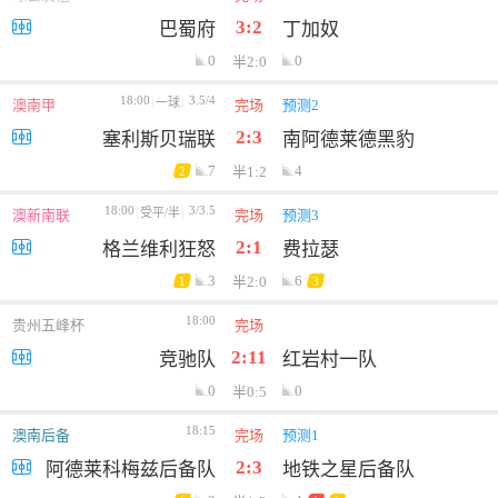
3:2
巴蜀府
丁加奴
0
0
半2:0
18:00
3.5/4
一球
澳南甲
完场
预测2
2:3
塞利斯贝瑞联
南阿德莱德黑豹
7
4
半1:2
2
18:00
3/3.5
受平/半
澳新南联
完场
预测3
2:1
格兰维利狂怒
费拉瑟
3
6
半2:0
1
3
18:00
贵州五峰杯
完场
2:11
竞驰队
红岩村一队
0
0
半0:5
18:15
澳南后备
完场
预测1
2:3
阿德莱科梅兹后备队
地铁之星后备队