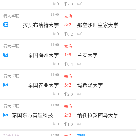
0
0
半2:0
14:00
泰大学联
完场
3:2
拉贾布哈特大学
那空沙旺皇家大学
0
0
半0:2
14:00
泰大学联
完场
1:5
泰国梅州大学
兰实大学
0
0
半0:4
14:00
泰大学联
完场
5:2
泰国农业大学
玛希隆大学
0
0
半2:0
14:00
泰大学联
完场
2:3
泰国东方管理科技大学
纳孔拉契西马大学
0
0
半1:0
16:00