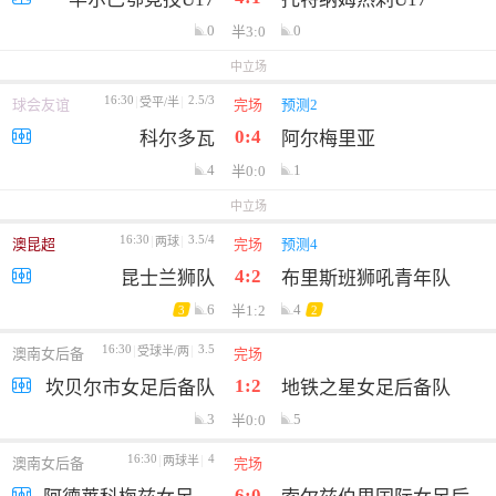
0
0
半3:0
中立场
16:30
2.5/3
受平/半
球会友谊
完场
预测2
0:4
科尔多瓦
阿尔梅里亚
4
1
半0:0
中立场
16:30
3.5/4
两球
澳昆超
完场
预测4
4:2
昆士兰狮队
布里斯班狮吼青年队
6
4
半1:2
3
2
16:30
3.5
受球半/两
澳南女后备
完场
1:2
坎贝尔市女足后备队
地铁之星女足后备队
3
5
半0:0
16:30
4
两球半
澳南女后备
完场
6:0