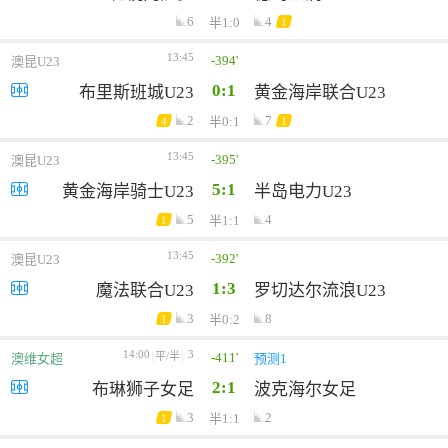
6
4
半1:0
1
13:45
-394'
澳昆U23
0:1
布里斯班城U23
黄金海岸联合U23
2
7
半0:1
4
1
13:45
-395'
澳昆U23
5:1
黄金海岸骑士U23
半岛电力U23
5
4
半1:1
1
13:45
-392'
澳昆U23
1:3
魔法联合U23
罗切达尔流浪U23
3
8
半0:2
1
14:00
3
-411'
平/半
澳维女超
预测1
2:1
布琳狮子女足
波克海尔女足
3
2
半1:1
1