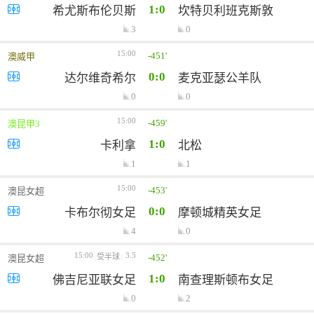
1:0
希尤斯布伦贝斯
坎特贝利班克斯敦
3
0
15:00
-451'
澳威甲
0:0
达尔维奇希尔
麦克亚瑟公羊队
0
0
15:00
-459'
澳昆甲3
1:0
卡利拿
北松
1
1
15:00
-453'
澳昆女超
0:0
卡布尔彻女足
摩顿城精英女足
4
0
15:00
3.5
-452'
受半球
澳昆女超
1:0
佛吉尼亚联女足
南查理斯顿布女足
0
2