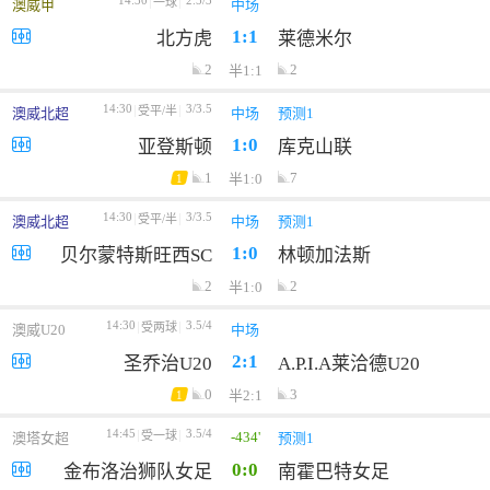
14:30
2.5/3
一球
澳威甲
中场
1:1
北方虎
莱德米尔
2
2
半1:1
14:30
3/3.5
受平/半
澳威北超
中场
预测1
1:0
亚登斯顿
库克山联
1
7
半1:0
1
14:30
3/3.5
受平/半
澳威北超
中场
预测1
1:0
贝尔蒙特斯旺西SC
林顿加法斯
2
2
半1:0
14:30
3.5/4
受两球
澳威U20
中场
2:1
圣乔治U20
A.P.I.A莱洽德U20
0
3
半2:1
1
14:45
3.5/4
-434'
受一球
澳塔女超
预测1
0:0
金布洛治狮队女足
南霍巴特女足