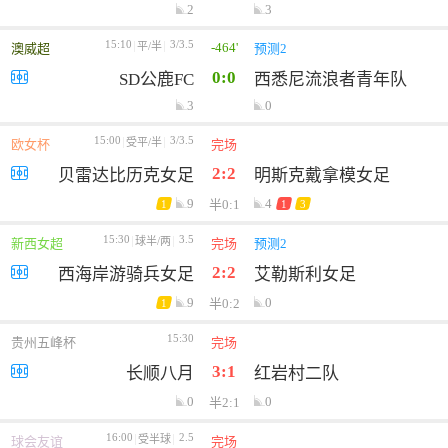
2
3
15:10
3/3.5
-464'
平/半
澳威超
预测2
0:0
SD公鹿FC
西悉尼流浪者青年队
3
0
15:00
3/3.5
受平/半
欧女杯
完场
2:2
贝雷达比历克女足
明斯克戴拿模女足
9
4
半0:1
1
1
3
15:30
3.5
球半/两
新西女超
完场
预测2
2:2
西海岸游骑兵女足
艾勒斯利女足
9
0
半0:2
1
15:30
贵州五峰杯
完场
3:1
长顺八月
红岩村二队
0
0
半2:1
16:00
2.5
受半球
球会友谊
完场