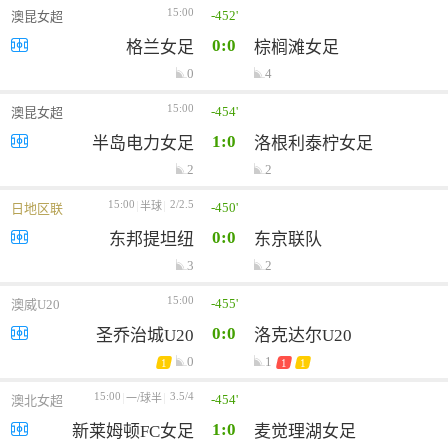
15:00
-452'
澳昆女超
0:0
格兰女足
棕榈滩女足
0
4
15:00
-454'
澳昆女超
1:0
半岛电力女足
洛根利泰柠女足
2
2
15:00
2/2.5
-450'
半球
日地区联
0:0
东邦提坦纽
东京联队
3
2
15:00
-455'
澳威U20
0:0
圣乔治城U20
洛克达尔U20
0
1
1
1
1
15:00
3.5/4
-454'
一/球半
澳北女超
1:0
新莱姆顿FC女足
麦觉理湖女足