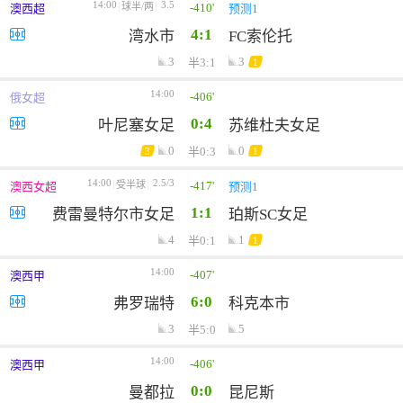
14:00
3.5
-410'
球半/两
澳西超
预测1
4:1
湾水市
FC索伦托
3
3
半3:1
1
14:00
-406'
俄女超
0:4
叶尼塞女足
苏维杜夫女足
0
0
半0:3
3
1
14:00
2.5/3
-417'
受半球
澳西女超
预测1
1:1
费雷曼特尔市女足
珀斯SC女足
4
1
半0:1
1
14:00
-407'
澳西甲
6:0
弗罗瑞特
科克本市
3
5
半5:0
14:00
-406'
澳西甲
0:0
曼都拉
昆尼斯