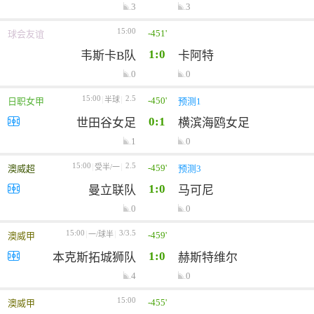
3
3
15:00
-451'
球会友谊
1:0
韦斯卡B队
卡阿特
0
0
15:00
2.5
-450'
半球
日职女甲
预测1
0:1
世田谷女足
横滨海鸥女足
1
0
15:00
2.5
-459'
受半/一
澳威超
预测3
1:0
曼立联队
马可尼
0
0
15:00
3/3.5
-459'
一/球半
澳威甲
1:0
本克斯拓城狮队
赫斯特维尔
4
0
15:00
-455'
澳威甲