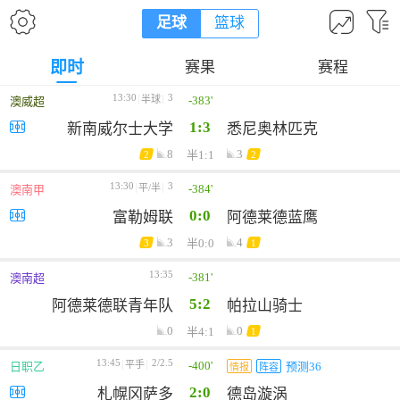
足球
篮球
即时
赛果
赛程
13:30
3
-383'
半球
澳威超
1:3
新南威尔士大学
悉尼奥林匹克
8
3
半1:1
2
2
13:30
3
-384'
平/半
澳南甲
0:0
富勒姆联
阿德莱德蓝鹰
3
4
半0:0
3
1
13:35
-381'
澳南超
5:2
阿德莱德联青年队
帕拉山骑士
0
0
半4:1
1
13:45
2/2.5
-400'
平手
日职乙
预测36
情报
阵容
2:0
札幌冈萨多
德岛漩涡