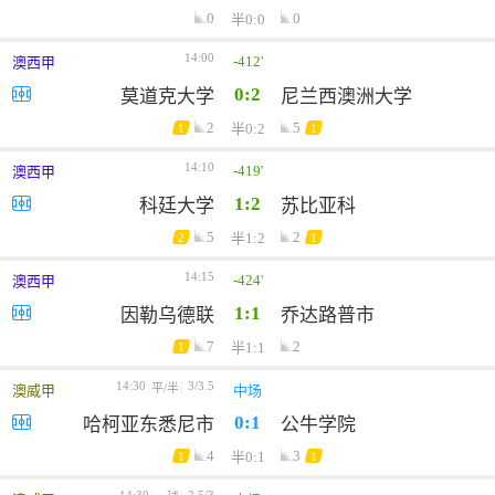
0
0
半0:0
14:00
-412'
澳西甲
0:2
莫道克大学
尼兰西澳洲大学
2
5
半0:2
1
1
14:10
-419'
澳西甲
1:2
科廷大学
苏比亚科
5
2
半1:2
2
1
14:15
-424'
澳西甲
1:1
因勒乌德联
乔达路普市
7
2
半1:1
1
14:30
3/3.5
平/半
澳威甲
中场
0:1
哈柯亚东悉尼市
公牛学院
4
3
半0:1
1
1