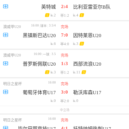
2:4
英特城
比利亚雷亚尔B队
2
4
半1:2
1
1
16:00
3.5/4
球半
澳威甲U20
完场
7:0
黑镇斯巴达U20
因特莱恩U20
6
3
半4:0
3
16:00
3.5
一球
澳威甲U20
完场
1:3
普罗斯佩联U20
西部流浪U20
3
11
半1:2
2
3
16:00
明日之星杯
完场
3:0
葡萄牙体育U17
勒沃库森U17
0
0
半2:0
中立场
16:00
明日之星杯
完场
4:1
毕尔巴鄂竞技U17
托特纳姆热刺U17