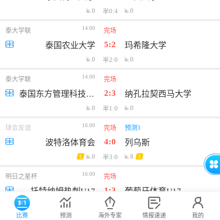
0
0
半0:4
14:00
泰大学联
完场
5:2
泰国农业大学
玛希隆大学
0
0
半2:0
14:00
泰大学联
完场
2:3
泰国东方管理科技大学
纳孔拉契西马大学
0
0
半1:0
16:00
球会友谊
完场
预测1
4:0
波特洛体育会
列乌斯
0
8
半3:0
1
1
16:00
明日之星杯
完场
1:3
托特纳姆热刺U17
葡萄牙体育U17
0
0
半1:1
比赛
预测
海外专家
情报速递
我的