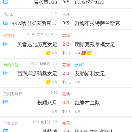
VS
湾水市U23
FC索伦托U23
12:00
俄乙B
未开
VS
SKA哈巴罗夫斯克B队
舒姆布拉特萨兰斯克
15:00
3/3.5
受平/半
欧女杯
完场
2:2
贝雷达比历克女足
明斯克戴拿模女足
9
4
半0:1
1
1
3
15:30
3.5
球半/两
新西女超
完场
预测2
2:2
西海岸游骑兵女足
艾勒斯利女足
9
0
半0:2
1
15:30
贵州五峰杯
完场
3:1
长顺八月
红岩村二队
0
0
半2:1
16:00
2.5
受半球
球会友谊
完场
2:4