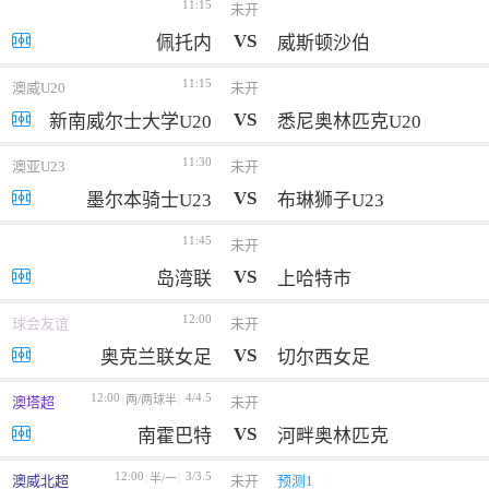
11:15
新西中联
未开
VS
佩托内
威斯顿沙伯
11:15
澳威U20
未开
VS
新南威尔士大学U20
悉尼奥林匹克U20
11:30
澳亚U23
未开
VS
墨尔本骑士U23
布琳狮子U23
11:45
新西中联
未开
VS
岛湾联
上哈特市
12:00
球会友谊
未开
VS
奥克兰联女足
切尔西女足
12:00
4/4.5
两/两球半
澳塔超
未开
VS
南霍巴特
河畔奥林匹克
12:00
3/3.5
半/一
澳威北超
未开
预测1