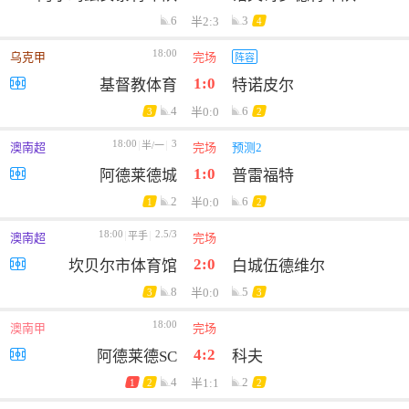
6
3
半2:3
4
18:00
乌克甲
完场
阵容
1:0
基督教体育
特诺皮尔
4
6
半0:0
3
2
18:00
3
半/一
澳南超
完场
预测2
1:0
阿德莱德城
普雷福特
2
6
半0:0
1
2
18:00
2.5/3
平手
澳南超
完场
2:0
坎贝尔市体育馆
白城伍德维尔
8
5
半0:0
3
3
18:00
澳南甲
完场
4:2
阿德莱德SC
科夫
4
2
半1:1
1
2
2