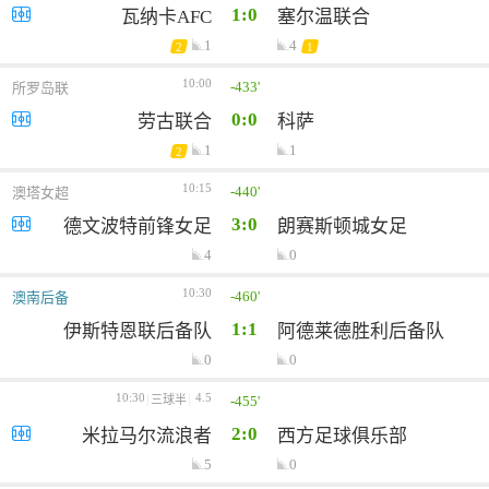
1:0
瓦纳卡AFC
塞尔温联合
1
4
2
1
10:00
-433'
所罗岛联
0:0
劳古联合
科萨
1
1
2
10:15
-440'
澳塔女超
3:0
德文波特前锋女足
朗赛斯顿城女足
4
0
10:30
-460'
澳南后备
1:1
伊斯特恩联后备队
阿德莱德胜利后备队
0
0
10:30
4.5
-455'
三球半
新西中联
2:0
米拉马尔流浪者
西方足球俱乐部
5
0