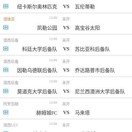
VS
纽卡斯尔奥林匹克
瓦伦蒂勒
12:00
澳维亚
未开
VS
凯勒公园
高宝谷太阳
12:00
澳西后备
未开
VS
科廷大学后备队
苏比亚科后备队
12:00
澳西后备
未开
VS
因勒乌德联后备队
乔达路普市后备队
12:00
澳西后备
未开
VS
莫道克大学后备队
尼兰西澳洲大学后备队
12:00
所罗岛联
未开
VS
赫姆城FC
马来塔
12:00
澳西U23
未开