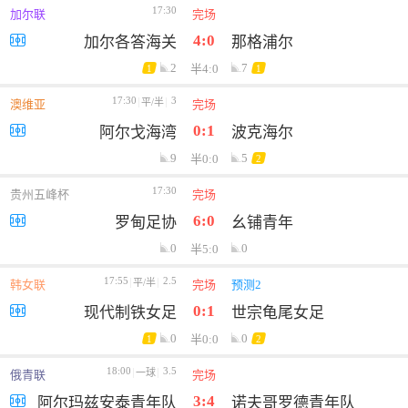
17:30
加尔联
完场
4:0
加尔各答海关
那格浦尔
2
7
半4:0
1
1
17:30
3
平/半
澳维亚
完场
0:1
阿尔戈海湾
波克海尔
9
5
半0:0
2
17:30
贵州五峰杯
完场
6:0
罗甸足协
幺铺青年
0
0
半5:0
17:55
2.5
平/半
韩女联
完场
预测2
0:1
现代制铁女足
世宗龟尾女足
0
0
半0:0
1
2
18:00
3.5
一球
俄青联
完场
3:4
阿尔玛兹安泰青年队
诺夫哥罗德青年队