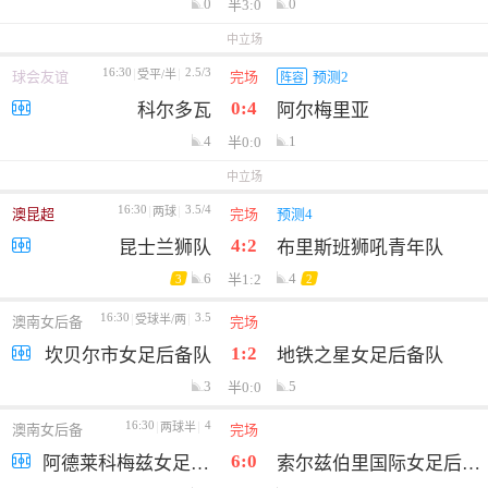
0
0
半3:0
中立场
16:30
2.5/3
受平/半
球会友谊
完场
预测2
阵容
0:4
科尔多瓦
阿尔梅里亚
4
1
半0:0
中立场
16:30
3.5/4
两球
澳昆超
完场
预测4
4:2
昆士兰狮队
布里斯班狮吼青年队
6
4
半1:2
3
2
16:30
3.5
受球半/两
澳南女后备
完场
1:2
坎贝尔市女足后备队
地铁之星女足后备队
3
5
半0:0
16:30
4
两球半
澳南女后备
完场
6:0
阿德莱科梅兹女足后备队
索尔兹伯里国际女足后备队