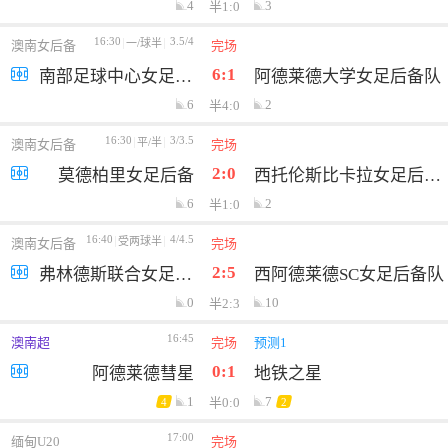
4
3
半1:0
16:30
3.5/4
一/球半
澳南女后备
完场
6:1
南部足球中心女足后备队
阿德莱德大学女足后备队
6
2
半4:0
16:30
3/3.5
平/半
澳南女后备
完场
2:0
莫德柏里女足后备
西托伦斯比卡拉女足后备队
6
2
半1:0
16:40
4/4.5
受两球半
澳南女后备
完场
2:5
弗林德斯联合女足后备队
西阿德莱德SC女足后备队
0
10
半2:3
16:45
澳南超
完场
预测1
0:1
阿德莱德彗星
地铁之星
1
7
半0:0
4
2
17:00
缅甸U20
完场