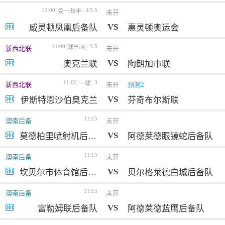
11:00
3/3.5
受一/球半
新西中联
未开
VS
威灵顿凤凰后备队
惠灵顿奥运会
11:00
3.5
球半/两
新西北联
未开
VS
奥克兰联
陶朗加市联
11:00
3
一球
新西北联
未开
预测2
VS
伊斯特恩沙伯奥克兰
芬奇布尔斯联
11:15
澳南后备
未开
VS
莫德柏里喷射机后备队
阿德莱德眼镜蛇后备队
11:15
澳南后备
未开
VS
坎贝尔市体育馆后备队
贝尔格莱德白城后备队
11:15
澳南后备
未开
VS
富勒姆联后备队
阿德莱德蓝鹰后备队