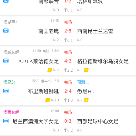
1:2
南部联合
塔林加流浪
0
0
半0:1
14:45
澳昆甲2
完场
2:5
南国老鹰
西南昆士兰达雷
2
0
半0:1
14:50
3.5/4
两球
澳威女超
完场
4:2
A.P.I.A莱洽德女足
格拉德斯维尔乌鸦女足
2
3
半2:2
1
3
15:00
2.5
受平/半
澳足总
完场
预测11
2:4
布里斯班狮吼
悉尼FC
10
2
半1:3
3
4
15:00
澳西女超
完场
0:3
尼兰西澳洲大学女足
西部足球中心女足
3
9
半0:2