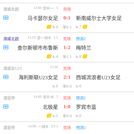
13:00
3
受半/一
澳威女超
完场
0:1
马卡瑟尔女足
新南威尔士大学女足
4
7
半0:1
1
1
13:10
3.5
受一/球半
澳威北超
完场
预测2
1:2
查尔斯顿市布鲁斯
梅特兰
4
8
半1:1
3
2
13:30
澳威女U23
完场
2:1
海利斯联U23女足
西城流浪者U23女足
0
0
半0:0
14:00
3
受平/半
澳昆甲
完场
预测2
1:0
北极星
罗宾市蓝
5
6
半0:0
3
14:00
3/3.5
一/球半
澳昆甲
完场
预测2