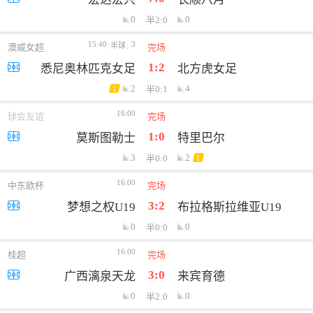
0
0
半2:0
15:40
3
半球
澳威女超
完场
1:2
悉尼奥林匹克女足
北方虎女足
2
4
半0:1
1
16:00
球会友谊
完场
1:0
莫斯图勒士
特里巴尔
3
2
半0:0
1
16:00
中东欧杯
完场
3:2
梦想之权U19
布拉格斯拉维亚U19
0
0
半0:0
16:00
桂超
完场
3:0
广西漓泉天龙
来宾育德
0
0
半2:0