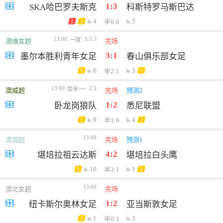
1:3
SKA哈巴罗夫斯克
科斯特罗马斯巴达
4
5
半0:0
1
2
13:00
3/3.5
一球
澳维女超
完场
3:1
墨尔本胜利青年女足
春山俱乐部女足
6
3
半2:1
1
1
13:00
2.5
受半/一
澳威超
完场
预测2
1:2
卧龙岗狼队
悉尼联盟
9
4
半1:0
1
2
13:00
澳首超
完场
预测1
4:2
堪培拉祖云达斯
堪培拉白头鹰
10
1
半2:1
2
3
13:00
澳北女超
完场
1:2
纽卡斯尔奥林女足
亚当斯敦女足
1
3
半0:1
2