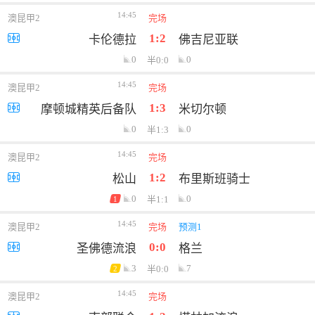
14:45
澳昆甲2
完场
1:2
卡伦德拉
佛吉尼亚联
0
0
半0:0
14:45
澳昆甲2
完场
1:3
摩顿城精英后备队
米切尔顿
0
0
半1:3
14:45
澳昆甲2
完场
1:2
松山
布里斯班骑士
0
0
半1:1
1
14:45
澳昆甲2
完场
预测1
0:0
圣佛德流浪
格兰
3
7
半0:0
2
14:45
澳昆甲2
完场