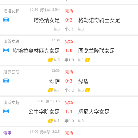
12:30
3.5/4
受球半
澳塔女超
完场
0:2
塔洛纳女足
格勒诺奇骑士女足
3
8
半0:1
12:30
澳首女联
完场
1:0
坎培拉奥林匹克女足
图戈兰隆联女足
6
2
半1:0
2
1
12:30
所罗岛联
完场
0:3
颂萨
绿盾
7
6
半0:2
2
2
12:40
3.5
球半
澳威女超
完场
1:1
公牛学院女足
悉尼大学女足
1
5
半0:0
1
13:00
2/2.5
受半球
俄甲
完场