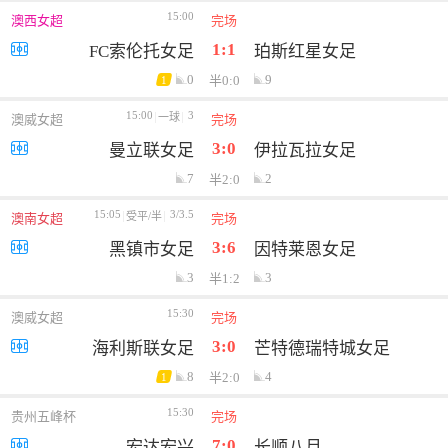
15:00
澳西女超
完场
1:1
FC索伦托女足
珀斯红星女足
0
9
半0:0
1
15:00
3
一球
澳威女超
完场
3:0
曼立联女足
伊拉瓦拉女足
7
2
半2:0
15:05
3/3.5
受平/半
澳南女超
完场
3:6
黑镇市女足
因特莱恩女足
3
3
半1:2
15:30
澳威女超
完场
3:0
海利斯联女足
芒特德瑞特城女足
8
4
半2:0
1
15:30
贵州五峰杯
完场
7:0
宏达宏兴
长顺八月