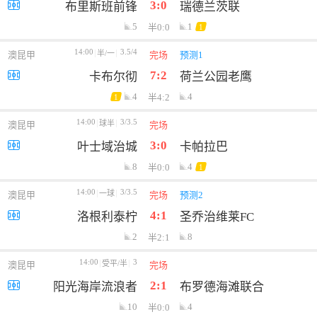
3:0
布里斯班前锋
瑞德兰茨联
5
1
半0:0
1
14:00
3.5/4
半/一
澳昆甲
完场
预测1
7:2
卡布尔彻
荷兰公园老鹰
4
4
半4:2
1
14:00
3/3.5
球半
澳昆甲
完场
3:0
叶士域治城
卡帕拉巴
8
4
半0:0
1
14:00
3/3.5
一球
澳昆甲
完场
预测2
4:1
洛根利泰柠
圣乔治维莱FC
2
8
半2:1
14:00
3
受平/半
澳昆甲
完场
2:1
阳光海岸流浪者
布罗德海滩联合
10
4
半0:0