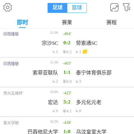
足球
篮球
即时
赛果
赛程
15:30
-404'
印西隆联
0:2
宗沙SC
劳索通SC
2
1
半0:2
2
15:30
-405'
印西隆联
1:1
索菲亚联队
泰宁体育俱乐部
2
5
半0:0
16:00
-423'
贵州五峰杯
5:2
宏达
多元化元老
0
0
半4:1
16:30
-438'
泰大学联
1:0
巴吞他尼大学
乌汶皇室大学