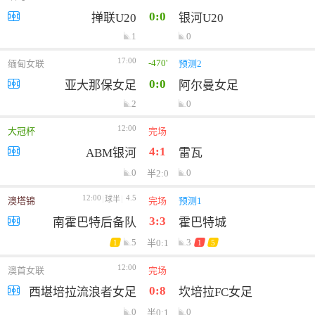
0:0
掸联U20
银河U20
1
0
17:00
-470'
缅甸女联
预测2
0:0
亚大那保女足
阿尔曼女足
2
0
12:00
大冠杯
完场
4:1
ABM银河
雷瓦
0
0
半2:0
12:00
4.5
球半
澳塔锦
完场
预测1
3:3
南霍巴特后备队
霍巴特城
5
3
半0:1
1
1
5
12:00
澳首女联
完场
0:8
西堪培拉流浪者女足
坎培拉FC女足
0
0
半0:1