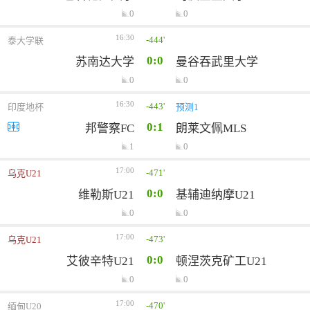
0
0
16:30
-444'
泰大学联
0:0
苏南达大学
曼谷吞武里大学
0
0
16:30
-443'
印度地杯
预测1
0:1
邦警察FC
朗莱文佩MLS
1
0
17:00
-471'
乌克U21
0:0
维勒斯U21
基辅迪纳摩U21
0
0
17:00
-473'
乌克U21
0:0
艾彼辛特U21
顿涅茨克矿工U21
0
0
17:00
-470'
缅甸U20