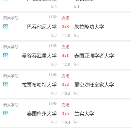
0
1
13:50
泰大学联
完场
2:3
巴吞他尼大学
朱拉隆功大学
0
0
半1:0
13:55
泰大学联
完场
4:1
曼谷吞武里大学
泰国亚洲学者大学
0
0
半2:0
14:00
泰大学联
完场
3:2
拉贾布哈特大学
那空沙旺皇家大学
0
0
半0:2
14:00
泰大学联
完场
1:5
泰国梅州大学
兰实大学
0
0
半0:4