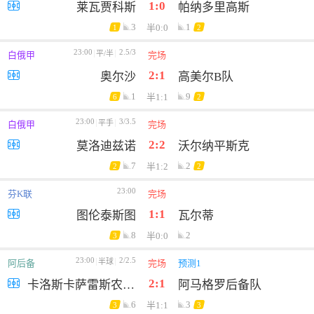
1:0
莱瓦贾科斯
帕纳多里高斯
3
1
半0:0
1
2
23:00
2.5/3
平/半
白俄甲
完场
2:1
奥尔沙
高美尔B队
1
9
半1:1
6
2
23:00
3/3.5
平手
白俄甲
完场
2:2
莫洛迪兹诺
沃尔纳平斯克
7
2
半1:2
2
2
23:00
芬K联
完场
1:1
图伦泰斯图
瓦尔蒂
8
2
半0:0
3
23:00
2/2.5
半球
阿后备
完场
预测1
2:1
卡洛斯卡萨雷斯农业后备队
阿马格罗后备队
6
3
半1:1
3
3