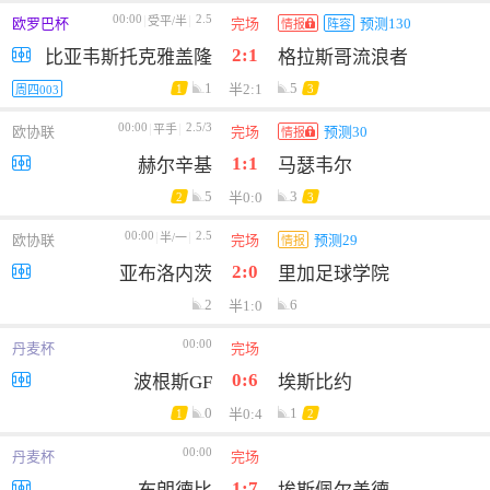
00:00
2.5
受平/半
欧罗巴杯
完场
预测130
情报
阵容
2:1
比亚韦斯托克雅盖隆
格拉斯哥流浪者
1
5
半2:1
1
3
周四003
00:00
2.5/3
平手
欧协联
完场
预测30
情报
1:1
赫尔辛基
马瑟韦尔
5
3
半0:0
2
3
00:00
2.5
半/一
欧协联
完场
预测29
情报
2:0
亚布洛内茨
里加足球学院
2
6
半1:0
00:00
丹麦杯
完场
0:6
波根斯GF
埃斯比约
0
1
半0:4
1
2
00:00
丹麦杯
完场
1:7