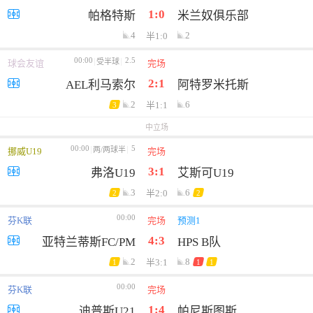
1:0
帕格特斯
米兰奴俱乐部
4
2
半1:0
00:00
2.5
受半球
球会友谊
完场
2:1
AEL利马索尔
阿特罗米托斯
2
6
半1:1
3
中立场
00:00
5
两/两球半
挪威U19
完场
3:1
弗洛U19
艾斯可U19
3
6
半2:0
2
2
00:00
芬K联
完场
预测1
4:3
亚特兰蒂斯FC/PM
HPS B队
2
8
半3:1
1
1
1
00:00
芬K联
完场
1:4
迪普斯U21
帕尼斯图斯