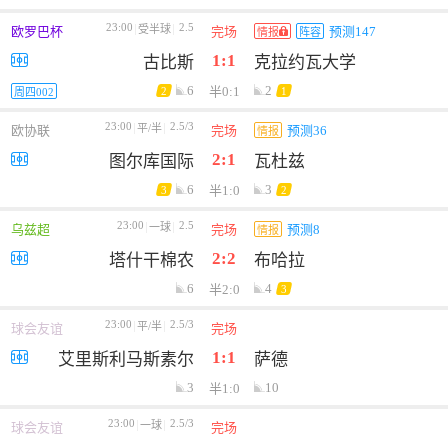
23:00
2.5
受半球
欧罗巴杯
完场
预测147
情报
阵容
1:1
古比斯
克拉约瓦大学
6
2
半0:1
2
1
周四002
23:00
2.5/3
平/半
欧协联
完场
预测36
情报
2:1
图尔库国际
瓦杜兹
6
3
半1:0
3
2
23:00
2.5
一球
乌兹超
完场
预测8
情报
2:2
塔什干棉农
布哈拉
6
4
半2:0
3
23:00
2.5/3
平/半
球会友谊
完场
1:1
艾里斯利马斯素尔
萨德
3
10
半1:0
23:00
2.5/3
一球
球会友谊
完场