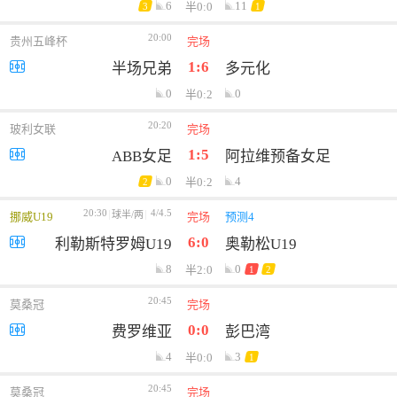
6
11
半0:0
3
1
20:00
贵州五峰杯
完场
1:6
半场兄弟
多元化
0
0
半0:2
20:20
玻利女联
完场
1:5
ABB女足
阿拉维预备女足
0
4
半0:2
2
20:30
4/4.5
球半/两
挪威U19
完场
预测4
6:0
利勒斯特罗姆U19
奥勒松U19
8
0
半2:0
1
2
20:45
莫桑冠
完场
0:0
费罗维亚
彭巴湾
4
3
半0:0
1
20:45
莫桑冠
完场