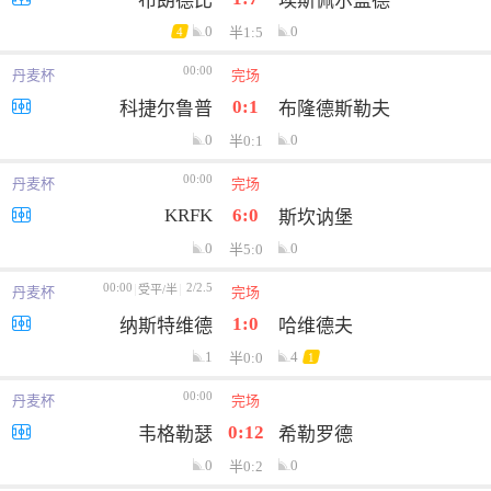
布朗德比
埃斯佩尔盖德
0
0
半1:5
4
00:00
丹麦杯
完场
0:1
科捷尔鲁普
布隆德斯勒夫
0
0
半0:1
00:00
丹麦杯
完场
KRFK
6:0
斯坎讷堡
0
0
半5:0
00:00
2/2.5
受平/半
丹麦杯
完场
1:0
纳斯特维德
哈维德夫
1
4
半0:0
1
00:00
丹麦杯
完场
0:12
韦格勒瑟
希勒罗德
0
0
半0:2