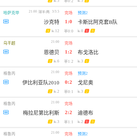
5
5
半0:2
2
1
21:00
3/3.5
球半/两
哈萨克甲
完场
预测2
1:0
沙克特
卡斯比阿克套B队
12
0
半0:0
3
1
3
21:00
乌干超
完场
1:2
恩德贝
布戈洛比
6
3
半1:2
2
1
21:00
格鲁丙
完场
预测2
0:2
伊比利亚队2010
戈尼奥
2
3
半0:1
2
2
21:00
格鲁丙
完场
2:2
梅拉尼第比利斯
迪德布
3
2
半1:1
3
1
3
21:00
格鲁丙
完场
预测2