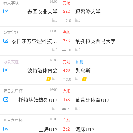
14:00
泰大学联
完场
5:2
泰国农业大学
玛希隆大学
0
0
半2:0
14:00
泰大学联
完场
2:3
泰国东方管理科技大学
纳孔拉契西马大学
0
0
半1:0
16:00
球会友谊
完场
预测1
4:0
波特洛体育会
列乌斯
0
8
半3:0
1
1
16:00
明日之星杯
完场
1:3
托特纳姆热刺U17
葡萄牙体育U17
0
0
半1:1
16:00
明日之星杯
完场
2:2
上海U17
河床U17