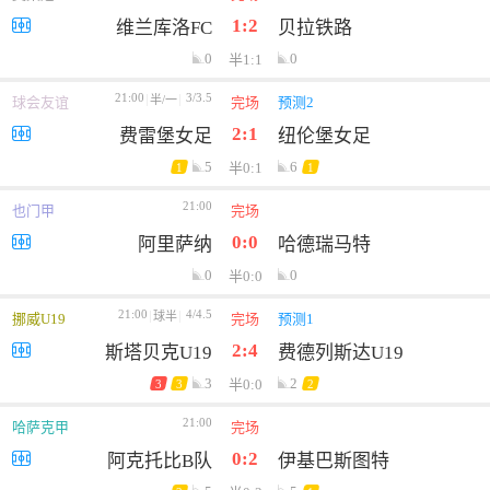
1:2
维兰库洛FC
贝拉铁路
0
0
半1:1
21:00
3/3.5
半/一
球会友谊
完场
预测2
2:1
费雷堡女足
纽伦堡女足
5
6
半0:1
1
1
21:00
也门甲
完场
0:0
阿里萨纳
哈德瑞马特
0
0
半0:0
21:00
4/4.5
球半
挪威U19
完场
预测1
2:4
斯塔贝克U19
费德列斯达U19
3
2
半0:0
3
3
2
21:00
哈萨克甲
完场
0:2
阿克托比B队
伊基巴斯图特