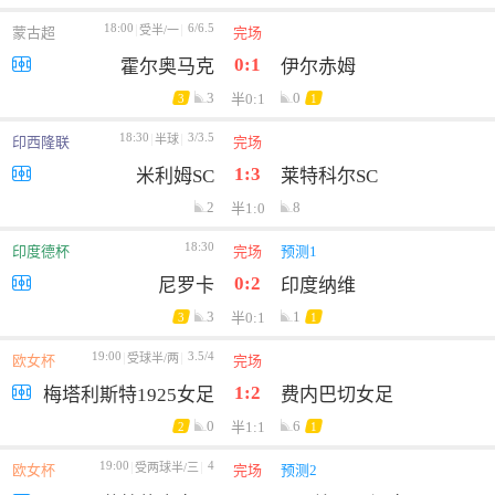
18:00
6/6.5
受半/一
蒙古超
完场
0:1
霍尔奥马克
伊尔赤姆
3
0
半0:1
3
1
18:30
3/3.5
半球
印西隆联
完场
1:3
米利姆SC
莱特科尔SC
2
8
半1:0
18:30
印度德杯
完场
预测1
0:2
尼罗卡
印度纳维
3
1
半0:1
3
1
19:00
3.5/4
受球半/两
欧女杯
完场
1:2
梅塔利斯特1925女足
费内巴切女足
0
6
半1:1
2
1
19:00
4
受两球半/三
欧女杯
完场
预测2