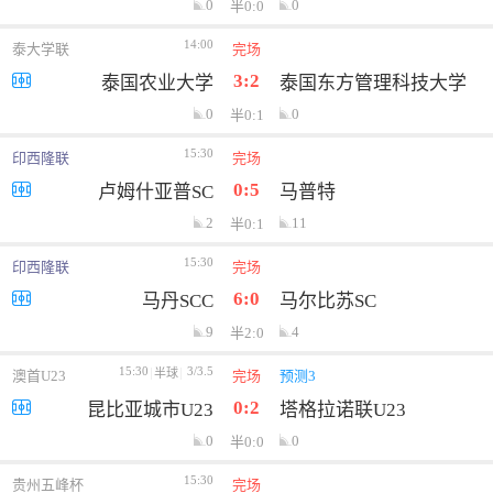
0
0
半0:0
14:00
泰大学联
完场
3:2
泰国农业大学
泰国东方管理科技大学
0
0
半0:1
15:30
印西隆联
完场
0:5
卢姆什亚普SC
马普特
2
11
半0:1
15:30
印西隆联
完场
6:0
马丹SCC
马尔比苏SC
9
4
半2:0
15:30
3/3.5
半球
澳首U23
完场
预测3
0:2
昆比亚城市U23
塔格拉诺联U23
0
0
半0:0
15:30
贵州五峰杯
完场