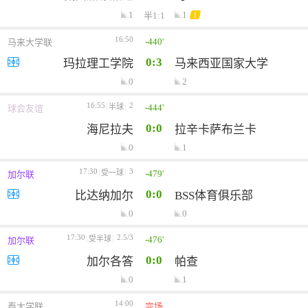
1
1
半1:1
1
16:50
-440'
马来大学联
0:3
玛拉理工学院
马来西亚国家大学
0
2
16:55
2
-444'
半球
球会友谊
0:0
海尼拉夫
拉辛卡萨布兰卡
0
1
17:30
3
-479'
受一球
加尔联
0:0
比达纳加尔
BSS体育俱乐部
0
0
17:30
2.5/3
-476'
受半球
加尔联
0:0
加尔各答
帕查
0
1
14:00
泰大学联
完场