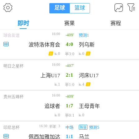
足球
篮球
即时
赛果
赛程
16:00
-409'
球会友谊
预测1
4:0
波特洛体育会
列乌斯
0
6
半3:0
1
1
16:00
-407'
明日之星杯
2:1
上海U17
河床U17
1
4
半1:0
1
16:00
-409'
贵州五峰杯
1:7
追球者
王母青年
0
0
半0:1
16:30
3
半球
印尼总杯
中场
预测5
阵容
1:1
佩西加雅加达
马兰