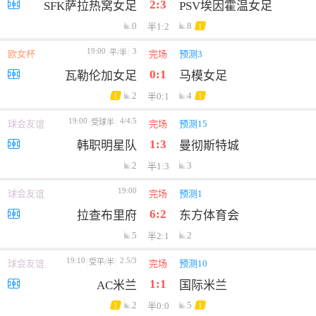
2:3
SFK萨拉热窝女足
PSV埃因霍温女足
0
8
半1:2
1
19:00
3
平/半
欧女杯
完场
预测3
0:1
瓦勒伦加女足
马模女足
2
4
半0:1
1
1
19:00
4/4.5
受球半
球会友谊
完场
预测15
1:3
韩职明星队
曼彻斯特城
2
3
半1:3
19:00
球会友谊
完场
预测1
6:2
拉查布里府
东方体育会
5
2
半2:1
19:10
2.5/3
受平/半
球会友谊
完场
预测10
1:1
AC米兰
国际米兰
2
5
半0:0
1
1