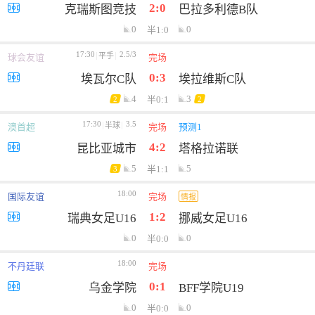
2:0
克瑞斯图竞技
巴拉多利德B队
0
0
半1:0
17:30
2.5/3
平手
球会友谊
完场
0:3
埃瓦尔C队
埃拉维斯C队
4
3
半0:1
2
2
17:30
3.5
半球
澳首超
完场
预测1
4:2
昆比亚城市
塔格拉诺联
5
5
半1:1
3
18:00
国际友谊
完场
情报
1:2
瑞典女足U16
挪威女足U16
0
0
半0:0
18:00
不丹廷联
完场
0:1
乌金学院
BFF学院U19
0
0
半0:0