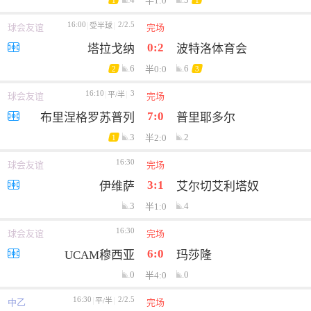
半1:0
16:00
2/2.5
受半球
球会友谊
完场
0:2
塔拉戈纳
波特洛体育会
6
6
半0:0
2
3
16:10
3
平/半
球会友谊
完场
7:0
布里涅格罗苏普列
普里耶多尔
3
2
半2:0
1
16:30
球会友谊
完场
3:1
伊维萨
艾尔切艾利塔奴
3
4
半1:0
16:30
球会友谊
完场
6:0
UCAM穆西亚
玛莎隆
0
0
半4:0
16:30
2/2.5
平/半
中乙
完场