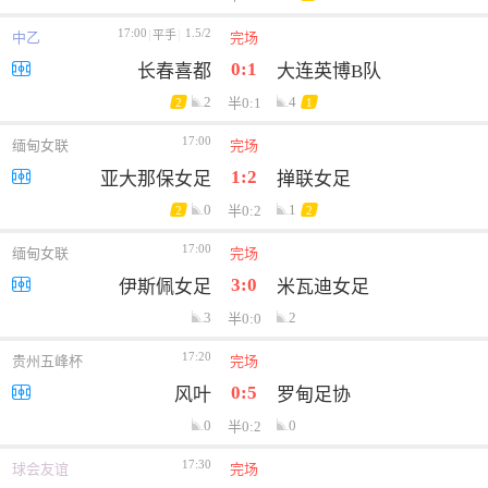
17:00
1.5/2
平手
中乙
完场
0:1
长春喜都
大连英博B队
2
4
半0:1
2
1
17:00
缅甸女联
完场
1:2
亚大那保女足
掸联女足
0
1
半0:2
2
2
17:00
缅甸女联
完场
3:0
伊斯佩女足
米瓦迪女足
3
2
半0:0
17:20
贵州五峰杯
完场
0:5
风叶
罗甸足协
0
0
半0:2
17:30
球会友谊
完场