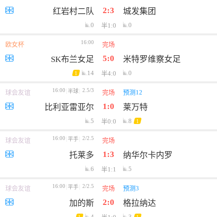
2:3
红岩村二队
城发集团
0
0
半1:0
16:00
欧女杯
完场
5:0
SK布兰女足
米特罗维察女足
14
0
半4:0
1
16:00
2.5/3
半球
球会友谊
完场
预测12
1:0
比利亚雷亚尔
莱万特
5
8
半0:0
1
16:00
2/2.5
平手
球会友谊
完场
1:3
托莱多
纳华尔卡内罗
6
5
半1:1
16:00
2/2.5
平手
球会友谊
完场
预测3
2:0
加的斯
格拉纳达
4
3
1
1