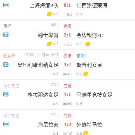
0:1
上海海港B队
山西崇德荣海
8
5
半0:1
3
16:30
柬杯
完场
2:1
磅士卑省
金边银河FC
5
11
半2:1
5
3
17:00
4/4.5
三/三球半
欧女杯
完场
预测3
3:2
奥地利维也纳女足
斯普利女足
8
4
半3:1
2
17:00
球会友谊
完场
1:1
格拉那达女足
马德里竞技女足
0
0
半0:0
17:00
球会友谊
完场
1:0
海尼拉夫
外傣特马拉
1
6
半1:0
1