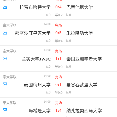
0:4
拉贾布哈特大学
巴吞他尼大学
0
0
半0:2
14:00
泰大学联
完场
0:5
那空沙旺皇家大学
朱拉隆功大学
0
0
半0:4
14:00
泰大学联
完场
1:1
兰实大学JWFC
泰国亚洲学者大学
0
0
半0:0
14:00
泰大学联
完场
0:1
泰国梅州大学
曼谷吞武里大学
0
0
半0:0
14:00
泰大学联
完场
1:4
玛希隆大学
纳孔拉契西马大学