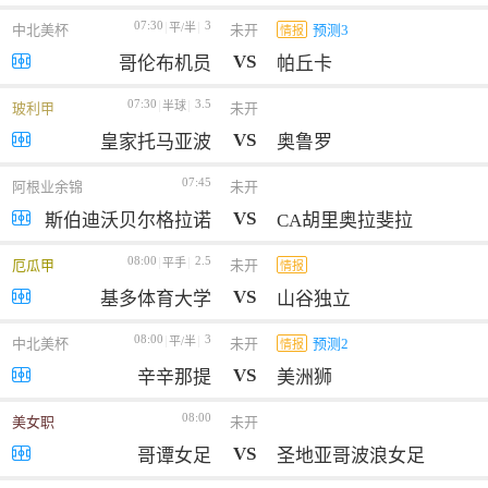
07:30
3
平/半
中北美杯
未开
预测3
情报
VS
哥伦布机员
帕丘卡
07:30
3.5
半球
玻利甲
未开
VS
皇家托马亚波
奥鲁罗
07:45
阿根业余锦
未开
VS
斯伯迪沃贝尔格拉诺
CA胡里奥拉斐拉
08:00
2.5
平手
厄瓜甲
未开
情报
VS
基多体育大学
山谷独立
08:00
3
平/半
中北美杯
未开
预测2
情报
VS
辛辛那提
美洲狮
08:00
美女职
未开
VS
哥谭女足
圣地亚哥波浪女足