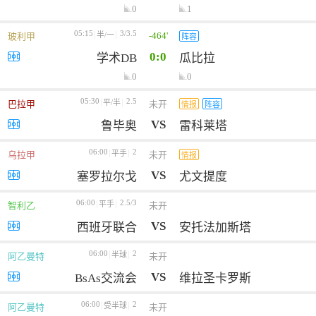
0
1
05:15
3/3.5
-464'
半/一
玻利甲
阵容
0:0
学术DB
瓜比拉
0
0
05:30
2.5
平/半
巴拉甲
未开
情报
阵容
VS
鲁毕奥
雷科莱塔
06:00
2
平手
乌拉甲
未开
情报
VS
塞罗拉尔戈
尤文提度
06:00
2.5/3
平手
智利乙
未开
VS
西班牙联合
安托法加斯塔
06:00
2
半球
阿乙曼特
未开
VS
BsAs交流会
维拉圣卡罗斯
06:00
2
受半球
阿乙曼特
未开