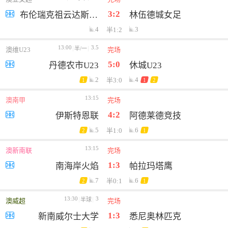
3:2
布伦瑞克祖云达斯女足
林伍德城女足
4
3
半1:2
13:00
3.5
半/一
澳维U23
完场
5:0
丹德农市U23
休城U23
2
4
半3:0
1
1
2
13:15
澳南甲
完场
4:2
伊斯特恩联
阿德莱德竞技
5
6
半1:0
2
1
13:15
澳新南联
完场
1:3
南海岸火焰
帕拉玛塔鹰
7
6
半0:1
2
1
13:30
3
半球
澳威超
完场
1:3
新南威尔士大学
悉尼奥林匹克