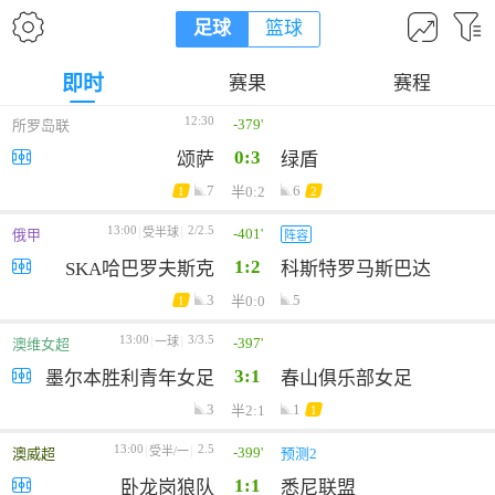
足球
篮球
即时
赛果
赛程
12:30
-379'
所罗岛联
0:3
颂萨
绿盾
7
6
半0:2
1
2
13:00
2/2.5
-401'
受半球
俄甲
阵容
1:2
SKA哈巴罗夫斯克
科斯特罗马斯巴达
3
5
半0:0
1
13:00
3/3.5
-397'
一球
澳维女超
3:1
墨尔本胜利青年女足
春山俱乐部女足
3
1
半2:1
1
13:00
2.5
-399'
受半/一
澳威超
预测2
1:1
卧龙岗狼队
悉尼联盟