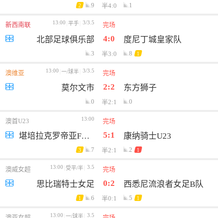
9
1
半4:0
2
13:00
3/3.5
平手
新西南联
完场
4:0
北部足球俱乐部
度尼丁城皇家队
3
8
半3:0
1
13:00
3/3.5
一/球半
澳维亚
完场
2:2
莫尔文市
东方狮子
0
0
半2:1
13:00
澳首U23
完场
5:1
堪培拉克罗帝亚FCU23
康纳骑士U23
7
2
半2:1
3
1
13:00
3.5
受平/半
澳威女超
完场
0:2
思比瑞特士女足
西悉尼流浪者女足B队
6
5
半0:1
1
1
13:00
3.5
一/球半
澳亚女超
完场