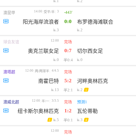
1
2
14:00
3
-443'
受平/半
澳昆甲
0:0
阳光海岸流浪者
布罗德海滩联合
3
2
12:00
球会友谊
完场
0:7
奥克兰联女足
切尔西女足
0
0
半0:4
12:00
4/4.5
两/两球半
澳塔超
完场
5:2
南霍巴特
河畔奥林匹克
13
2
半2:1
1
12:00
3/3.5
半/一
澳威北超
完场
预测1
1:2
纽卡斯尔奥林匹克
瓦伦蒂勒
5
3
半0:1
1
4
12:00
新西中联
完场