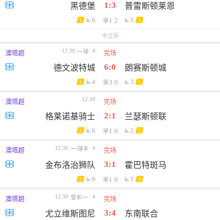
1:3
黑德堡
普雷斯顿莱恩
6
5
半1:2
1
1
中立场
12:30
4
一球
澳塔超
完场
6:0
德文波特城
朗赛斯顿城
4
3
半3:0
1
1
12:30
澳塔超
完场
2:1
格莱诺基骑士
兰瑟斯顿联
6
2
半1:0
1
2
12:30
4
一/球半
澳塔超
完场
3:1
金布洛治狮队
霍巴特斑马
9
3
半1:0
2
2
12:30
4
受半/一
澳塔超
完场
3:4
尤立维斯图尼
东南联合