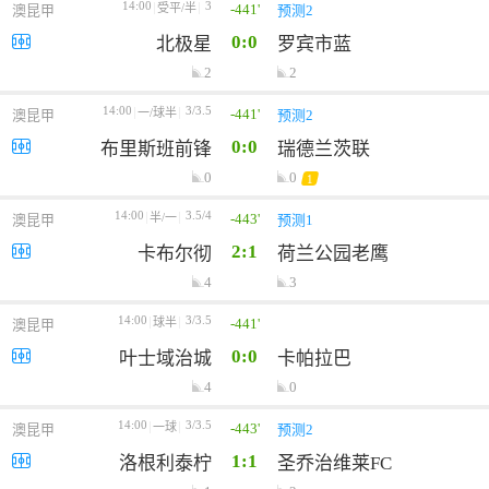
14:00
3
-441'
受平/半
澳昆甲
预测2
0:0
北极星
罗宾市蓝
2
2
14:00
3/3.5
-441'
一/球半
澳昆甲
预测2
0:0
布里斯班前锋
瑞德兰茨联
0
0
1
14:00
3.5/4
-443'
半/一
澳昆甲
预测1
2:1
卡布尔彻
荷兰公园老鹰
4
3
14:00
3/3.5
-441'
球半
澳昆甲
0:0
叶士域治城
卡帕拉巴
4
0
14:00
3/3.5
-443'
一球
澳昆甲
预测2
1:1
洛根利泰柠
圣乔治维莱FC