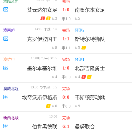
半/一
澳维女超
完场
1:0
艾云达尔女足
南墨尔本女足
3
5
半1:0
1
3
13:00
3.5
半球
澳南超
完场
预测2
1:1
克罗伊登国王
斯特尔特狮队
8
5
半1:1
2
13:00
3/3.5
半/一
澳维甲
完场
预测1
1:0
墨尔本塞尔维
北部吉隆勇士
4
4
半0:0
1
5
13:00
3.5
受平/半
澳威北超
完场
0:0
埃奇沃斯伊格斯
韦斯顿劳动熊
0
9
半0:0
1
13:00
新西北联
完场
6:1
伯肯黑德联
曼努联合