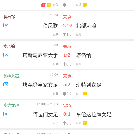
3
3
半2:0
1
4
1
12:30
澳塔锦
完场
4:10
伯尼联
北部流浪
0
0
半1:7
12:30
澳塔锦
完场
1:2
塔斯马尼亚大学
塔洛纳
0
0
半0:0
13:00
澳维女超
完场
5:2
埃森登皇家女足
班特列女足
6
1
半2:2
1
13:00
3
平/半
澳维女超
完场
0:1
阿拉门女足
布伦达拉鹰女足
7
0
半0:0
1
13:00
3