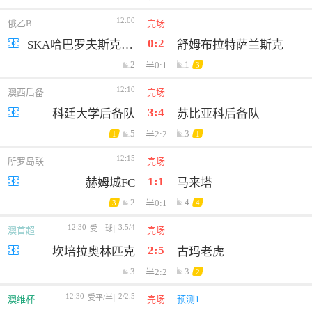
12:00
俄乙B
完场
0:2
SKA哈巴罗夫斯克B队
舒姆布拉特萨兰斯克
2
1
半0:1
3
12:10
澳西后备
完场
3:4
科廷大学后备队
苏比亚科后备队
5
3
半2:2
1
1
12:15
所罗岛联
完场
1:1
赫姆城FC
马来塔
2
4
半0:1
3
4
12:30
3.5/4
受一球
澳首超
完场
2:5
坎培拉奥林匹克
古玛老虎
3
3
半2:2
2
12:30
2/2.5
受平/半
澳维杯
完场
预测1