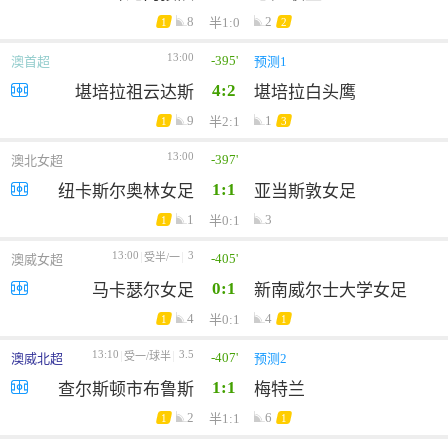
8
2
半1:0
1
2
13:00
-395'
澳首超
预测1
4:2
堪培拉祖云达斯
堪培拉白头鹰
9
1
半2:1
1
3
13:00
-397'
澳北女超
1:1
纽卡斯尔奥林女足
亚当斯敦女足
1
3
半0:1
1
13:00
3
-405'
受半/一
澳威女超
0:1
马卡瑟尔女足
新南威尔士大学女足
4
4
半0:1
1
1
13:10
3.5
-407'
受一/球半
澳威北超
预测2
1:1
查尔斯顿市布鲁斯
梅特兰
2
6
半1:1
1
1