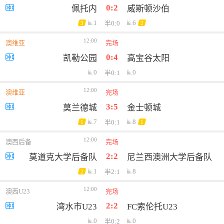
0:2
佩托内
威斯顿沙伯
1
6
半0:0
3
2
12:00
澳维亚
完场
0:4
凯勒公园
高宝谷太阳
0
0
半0:1
12:00
澳维亚
完场
3:5
莫兰德城
金士顿城
7
8
半0:1
1
1
12:00
澳西后备
完场
2:2
莫道克大学后备队
尼兰西澳洲大学后备队
1
8
半2:1
2
12:00
澳西U23
完场
2:2
湾水市U23
FC索伦托U23
0
0
半0:2