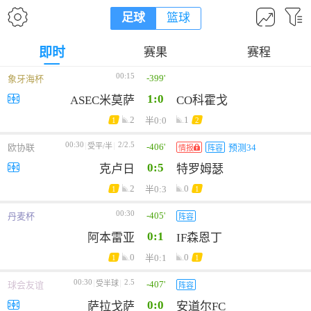
足球
篮球
即时
赛果
赛程
00:15
-399'
象牙海杯
1:0
ASEC米莫萨
CO科霍戈
2
1
半0:0
1
2
00:30
2/2.5
-406'
受平/半
欧协联
预测34
情报
阵容
0:5
克卢日
特罗姆瑟
2
0
半0:3
1
1
00:30
-405'
丹麦杯
阵容
0:1
阿本雷亚
IF森恩丁
0
0
半0:1
1
1
00:30
2.5
-407'
受半球
球会友谊
阵容
0:0
萨拉戈萨
安道尔FC