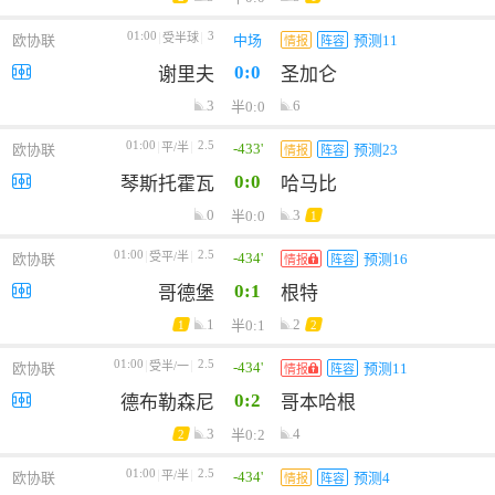
01:00
3
受半球
欧协联
中场
预测11
情报
阵容
0:0
谢里夫
圣加仑
3
6
半0:0
01:00
2.5
-433'
平/半
欧协联
预测23
情报
阵容
0:0
琴斯托霍瓦
哈马比
0
3
半0:0
1
01:00
2.5
-434'
受平/半
欧协联
预测16
情报
阵容
0:1
哥德堡
根特
1
2
半0:1
1
2
01:00
2.5
-434'
受半/一
欧协联
预测11
情报
阵容
0:2
德布勒森尼
哥本哈根
3
4
半0:2
2
01:00
2.5
-434'
平/半
欧协联
预测4
情报
阵容