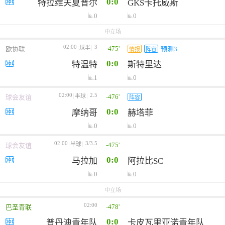
0:0
特拉维夫夏普尔
GKS卡托威斯
0
0
中立场
02:00
3
-475'
球半
欧协联
预测3
情报
阵容
0:0
特温特
斯特里达
1
0
02:00
2.5
-476'
半球
球会友谊
阵容
0:0
摩纳哥
赫塔菲
0
0
02:00
3/3.5
-475'
半球
球会友谊
0:0
马拉加
阿拉比SC
0
0
中立场
02:00
-478'
巴圣青联
0:0
普丹迪青年队
卡皮瓦里亚诺青年队