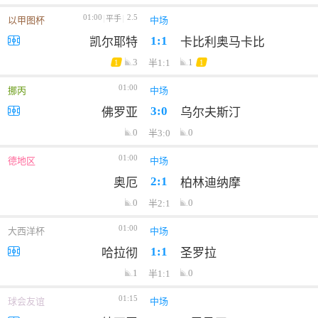
01:00
2.5
平手
以甲图杯
中场
1:1
凯尔耶特
卡比利奥马卡比
3
1
半1:1
1
1
01:00
挪丙
中场
3:0
佛罗亚
乌尔夫斯汀
0
0
半3:0
01:00
德地区
中场
2:1
奥厄
柏林迪纳摩
0
0
半2:1
01:00
大西洋杯
中场
1:1
哈拉彻
圣罗拉
1
0
半1:1
01:15
球会友谊
中场