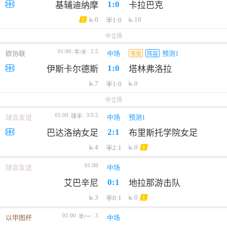
1:0
基辅迪纳摩
卡拉巴克
0
10
半1:0
1
中立场
01:00
2.5
平/半
欧协联
中场
预测1
情报
阵容
1:0
伊斯卡尔德斯
塔林弗洛拉
7
0
半1:0
中立场
01:00
3/3.5
球半
球会友谊
中场
预测1
2:1
巴达洛纳女足
布里斯托学院女足
4
0
半2:1
1
01:00
球会友谊
中场
0:1
艾巴辛尼
地拉那游击队
3
0
半0:1
1
01:00
3
半/一
以甲图杯
中场