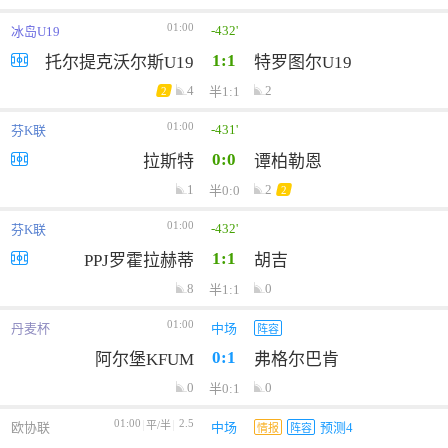
01:00
-432'
冰岛U19
1:1
托尔提克沃尔斯U19
特罗图尔U19
4
2
半1:1
2
01:00
-431'
芬K联
0:0
拉斯特
谭柏勒恩
1
2
半0:0
2
01:00
-432'
芬K联
1:1
PPJ罗霍拉赫蒂
胡吉
8
0
半1:1
01:00
丹麦杯
中场
阵容
0:1
阿尔堡KFUM
弗格尔巴肯
0
0
半0:1
01:00
2.5
平/半
欧协联
中场
预测4
情报
阵容