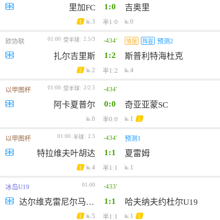
1:0
里加FC
吉奥里
3
0
半1:0
1
01:00
2.5/3
-434'
受半球
欧协联
预测2
情报
阵容
1:2
扎尔吉里斯
斯普利特海杜克
2
4
半1:2
2
01:00
2/2.5
-434'
受半球
以甲图杯
0:0
阿卡夏普尔
奇亚亚蒙SC
0
1
半0:0
1
01:00
2.5
-434'
半球
以甲图杯
预测1
1:1
特拉维夫叶胡达
夏雷姆
4
1
半1:1
1
01:00
-433'
冰岛U19
1:1
达尔维克雷尼尔马格力U19
哈夫纳夫约杜尔U19
5
1
半1:1
1
1