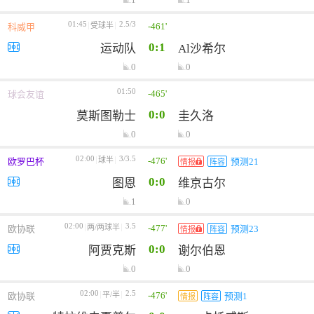
01:45
2.5/3
-461'
受球半
科威甲
0:1
运动队
Al沙希尔
0
0
01:50
-465'
球会友谊
0:0
莫斯图勒士
圭久洛
0
0
02:00
3/3.5
-476'
球半
欧罗巴杯
预测21
情报
阵容
0:0
图恩
维京古尔
1
0
02:00
3.5
-477'
两/两球半
欧协联
预测23
情报
阵容
0:0
阿贾克斯
谢尔伯恩
0
0
02:00
2.5
-476'
平/半
欧协联
预测1
情报
阵容