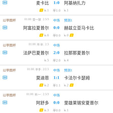
1:0
麦卡比
阿基纳扎力
1
1
半1:0
1
01:00
2.5/3
受一球
以甲图杯
中场
预测1
0:0
阿富拉夏普尔
赫兹立亚马卡比
6
0
半0:0
1
2
01:00
2.5
平/半
以甲图杯
中场
2:0
法萨巴夏普尔
拉那那夏普尔
5
4
半2:0
01:00
2/2.5
平手
以甲图杯
中场
预测1
1:1
莫迪恩
卡法尔卡瑟姆
2
2
半1:1
2
1
01:00
2.5/3
半/一
以甲图杯
中场
0:0
阿舒多
里雄莱锡安夏普尔
3
1
半0:0
1