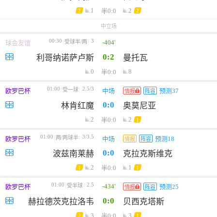
1
2
半0:0
2
2
中立场
00:30
3
-404'
受球半/两
球会友谊
0:2
利哥纳诺萨卢斯
曼托瓦
0
8
半0:0
01:00
2.5/3
受一球
欧罗巴杯
中场
预测37
情报
阵容
0:0
林肯红魔
奥莫尼亚
2
2
半0:0
1
01:00
3/3.5
两/两球半
欧罗巴杯
中场
预测18
情报
阵容
0:0
波兹南莱赫
克拉克斯维克
2
1
半0:0
1
1
01:00
2.5
-434'
受半球
欧罗巴杯
预测25
情报
阵容
0:0
赫拉德茨克拉洛韦
贝西克塔斯
3
3
半0:0
2
1