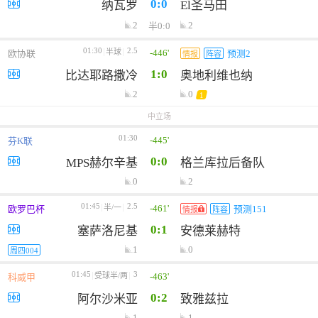
0:0
纳瓦罗
El圣马田
2
2
半0:0
01:30
2.5
-446'
半球
欧协联
预测2
情报
阵容
1:0
比达耶路撒冷
奥地利维也纳
2
0
1
中立场
01:30
-445'
芬K联
0:0
MPS赫尔辛基
格兰库拉后备队
0
2
01:45
2.5
-461'
半/一
欧罗巴杯
预测151
情报
阵容
0:1
塞萨洛尼基
安德莱赫特
1
0
周四004
01:45
3
-463'
受球半/两
科威甲
0:2
阿尔沙米亚
致雅兹拉
1
1