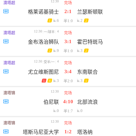
12:30
澳塔超
完场
2:1
格莱诺基骑士
兰瑟斯顿联
6
2
半1:0
1
2
12:30
4
一/球半
澳塔超
完场
3:1
金布洛治狮队
霍巴特斑马
9
3
半1:0
2
2
12:30
4
受半/一
澳塔超
完场
3:4
尤立维斯图尼
东南联合
3
3
半2:0
1
4
1
12:30
澳塔锦
完场
4:10
伯尼联
北部流浪
0
0
半1:7
12:30
澳塔锦
完场
1:2
塔斯马尼亚大学
塔洛纳