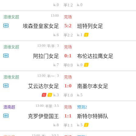
0
0
半1:2
13:00
澳维女超
完场
5:2
埃森登皇家女足
班特列女足
6
1
半2:2
1
13:00
3
平/半
澳维女超
完场
0:1
阿拉门女足
布伦达拉鹰女足
7
0
半0:0
1
13:00
3
半/一
澳维女超
完场
1:0
艾云达尔女足
南墨尔本女足
3
5
半1:0
1
3
13:00
3.5
半球
澳南超
完场
预测2
1:1
克罗伊登国王
斯特尔特狮队
8
5
半1:1
2
13:00
3/3.5