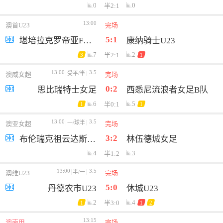
0
0
半2:1
13:00
澳首U23
完场
5:1
堪培拉克罗帝亚FCU23
康纳骑士U23
7
2
半2:1
3
1
13:00
3.5
受平/半
澳威女超
完场
0:2
思比瑞特士女足
西悉尼流浪者女足B队
6
5
半0:1
1
1
13:00
3.5
一/球半
澳亚女超
完场
3:2
布伦瑞克祖云达斯女足
林伍德城女足
4
3
半1:2
13:00
3.5
半/一
澳维U23
完场
5:0
丹德农市U23
休城U23
2
4
半3:0
1
1
2
13:15
澳南甲
完场