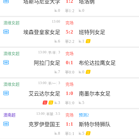
1:2
塔斯马尼亚大学
塔洛纳
0
0
半1:2
13:00
澳维女超
完场
5:2
埃森登皇家女足
班特列女足
6
1
半2:2
1
13:00
3
平/半
澳维女超
完场
0:1
阿拉门女足
布伦达拉鹰女足
7
0
半0:0
1
13:00
3
半/一
澳维女超
完场
1:0
艾云达尔女足
南墨尔本女足
3
5
半1:0
1
3
13:00
3.5
半球
澳南超
完场
预测2
1:1
克罗伊登国王
斯特尔特狮队
8
5
半1:1
2