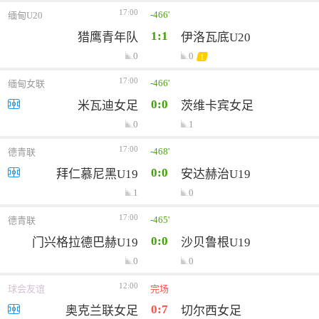
17:00
-466'
缅甸U20
1:1
猎鹰青年队
伊洛瓦底U20
0
0
1
17:00
-466'
缅甸女联
0:0
米瓦迪女足
茨维卡宾女足
0
1
17:00
-468'
德青联
0:0
拜仁慕尼黑U19
安达赫治U19
1
0
17:00
-465'
德青联
0:0
门兴格拉德巴赫U19
沙贝鲁根U19
0
0
12:00
球会友谊
完场
0:7
奥克兰联女足
切尔西女足