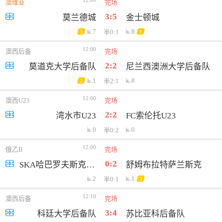
12:00
澳维亚
完场
3:5
莫兰德城
金士顿城
7
8
半0:1
1
1
12:00
澳西后备
完场
2:2
莫道克大学后备队
尼兰西澳洲大学后备队
1
8
半2:1
2
12:00
澳西U23
完场
2:2
湾水市U23
FC索伦托U23
0
0
半0:2
12:00
俄乙B
完场
0:2
SKA哈巴罗夫斯克B队
舒姆布拉特萨兰斯克
2
1
半0:1
3
12:10
澳西后备
完场
3:4
科廷大学后备队
苏比亚科后备队