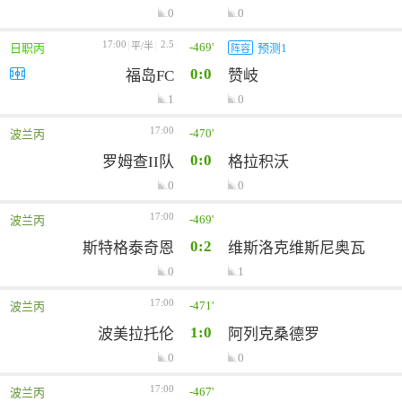
0
0
17:00
2.5
-469'
平/半
日职丙
预测1
阵容
0:0
福岛FC
赞岐
1
0
17:00
-470'
波兰丙
0:0
罗姆查II队
格拉积沃
0
0
17:00
-469'
波兰丙
0:2
斯特格泰奇恩
维斯洛克维斯尼奥瓦
0
1
17:00
-471'
波兰丙
1:0
波美拉托伦
阿列克桑德罗
0
0
17:00
-467'
波兰丙