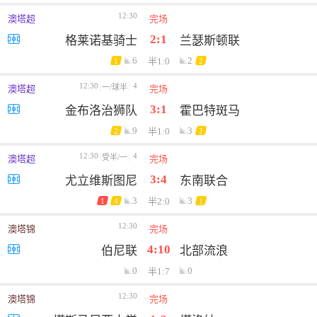
12:30
澳塔超
完场
2:1
格莱诺基骑士
兰瑟斯顿联
6
2
半1:0
1
2
12:30
4
一/球半
澳塔超
完场
3:1
金布洛治狮队
霍巴特斑马
9
3
半1:0
2
2
12:30
4
受半/一
澳塔超
完场
3:4
尤立维斯图尼
东南联合
3
3
半2:0
1
4
1
12:30
澳塔锦
完场
4:10
伯尼联
北部流浪
0
0
半1:7
12:30
澳塔锦
完场