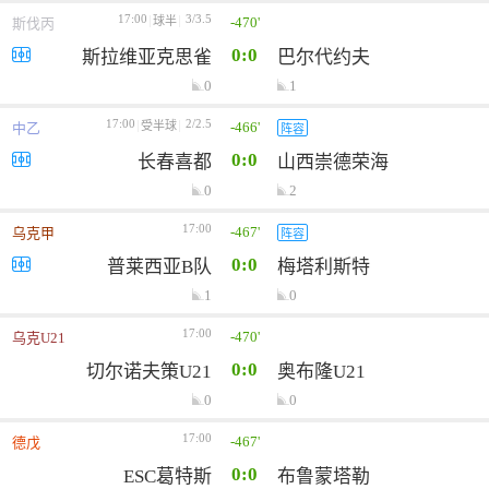
17:00
3/3.5
-470'
球半
斯伐丙
0:0
斯拉维亚克思雀
巴尔代约夫
0
1
17:00
2/2.5
-466'
受半球
中乙
阵容
0:0
长春喜都
山西崇德荣海
0
2
17:00
-467'
乌克甲
阵容
0:0
普莱西亚B队
梅塔利斯特
1
0
17:00
-470'
乌克U21
0:0
切尔诺夫策U21
奥布隆U21
0
0
17:00
-467'
德戊
0:0
ESC葛特斯
布鲁蒙塔勒