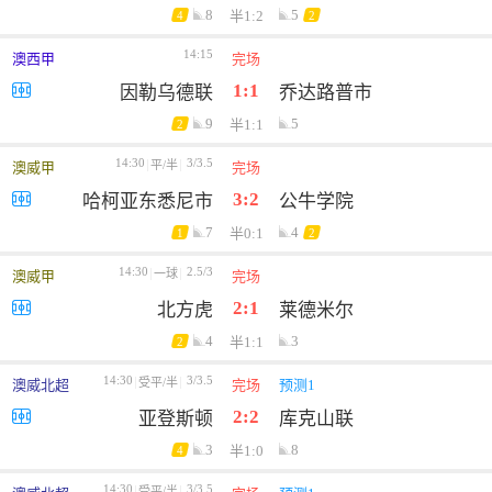
8
5
半1:2
4
2
14:15
澳西甲
完场
1:1
因勒乌德联
乔达路普市
9
5
半1:1
2
14:30
3/3.5
平/半
澳威甲
完场
3:2
哈柯亚东悉尼市
公牛学院
7
4
半0:1
1
2
14:30
2.5/3
一球
澳威甲
完场
2:1
北方虎
莱德米尔
4
3
半1:1
2
14:30
3/3.5
受平/半
澳威北超
完场
预测1
2:2
亚登斯顿
库克山联
3
8
半1:0
4
14:30
3/3.5
受平/半