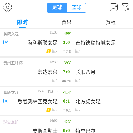
足球
篮球
即时
赛果
赛程
15:30
-400'
澳威女超
3:0
海利斯联女足
芒特德瑞特城女足
7
4
半2:0
1
15:30
-393'
贵州五峰杯
7:0
宏达宏兴
长顺八月
0
0
半2:0
15:40
3
-414'
半球
澳威女超
0:1
悉尼奥林匹克女足
北方虎女足
2
2
半0:1
1
16:00
-423'
球会友谊
0:0
莫斯图勒士
特里巴尔