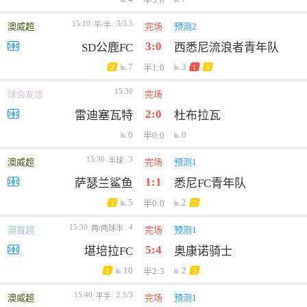
15:10
3/3.5
平/半
澳威超
完场
预测2
3:0
SD公鹿FC
西悉尼流浪者青年队
7
3
半1:0
2
1
4
15:30
球会友谊
完场
2:0
雷迪塞瓦特
杜布拉瓦
0
0
半0:0
15:30
3
半球
澳威超
完场
预测1
1:1
萨瑟兰鲨鱼
悉尼FC青年队
5
2
半0:0
1
2
15:30
4
两/两球半
澳首超
完场
预测1
5:4
堪培拉FC
奥康诺骑士
10
2
半2:3
1
3
15:40
2.5/3
平手
澳威超
完场
预测1