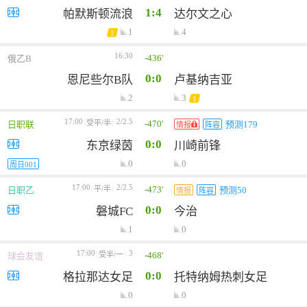
1:4
帕默斯顿流浪
达尔文之心
1
4
1
16:30
-436'
俄乙B
0:0
恩尼些尔B队
卢基纳吉亚
2
3
1
17:00
2/2.5
-470'
受平/半
日职联
预测179
情报
阵容
0:0
东京绿茵
川崎前锋
0
0
周日001
17:00
2/2.5
-473'
平/半
日职乙
预测50
情报
阵容
0:0
磐城FC
今治
1
0
17:00
3
-468'
受半/一
球会友谊
0:0
格拉那达女足
托特纳姆热刺女足
0
0