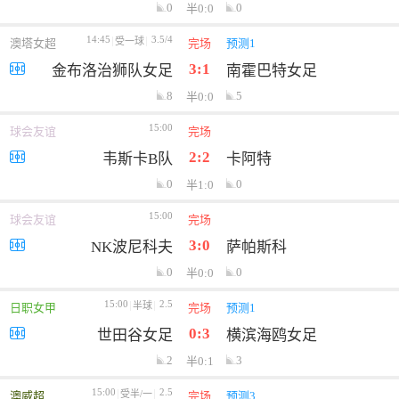
0
0
半0:0
14:45
3.5/4
受一球
澳塔女超
完场
预测1
3:1
金布洛治狮队女足
南霍巴特女足
8
5
半0:0
15:00
球会友谊
完场
2:2
韦斯卡B队
卡阿特
0
0
半1:0
15:00
球会友谊
完场
3:0
NK波尼科夫
萨帕斯科
0
0
半0:0
15:00
2.5
半球
日职女甲
完场
预测1
0:3
世田谷女足
横滨海鸥女足
2
3
半0:1
15:00
2.5
受半/一
澳威超
完场
预测3