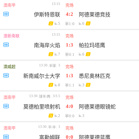
13:15
澳南甲
完场
4:2
伊斯特恩联
阿德莱德竞技
5
6
半1:0
2
1
13:15
澳新南联
完场
1:3
南海岸火焰
帕拉玛塔鹰
7
6
半0:1
2
1
13:30
3
半球
澳威超
完场
1:3
新南威尔士大学
悉尼奥林匹克
8
3
半1:1
2
2
13:30
3/3.5
球半/两
澳南甲
完场
4:0
莫德柏里喷射机
阿德莱德眼镜蛇
2
3
半0:0
3
13:30
3
平/半
澳南甲
完场
0:0
富勒姆联
阿德莱德蓝鹰