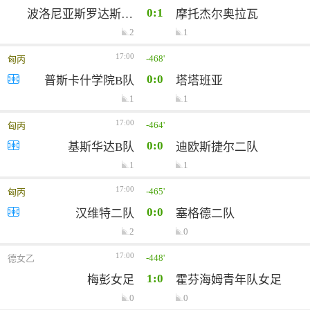
0:1
波洛尼亚斯罗达斯拉斯卡
摩托杰尔奥拉瓦
2
1
17:00
-468'
匈丙
0:0
普斯卡什学院B队
塔塔班亚
1
1
17:00
-464'
匈丙
0:0
基斯华达B队
迪欧斯捷尔二队
1
1
17:00
-465'
匈丙
0:0
汉维特二队
塞格德二队
2
0
17:00
-448'
德女乙
1:0
梅彭女足
霍芬海姆青年队女足
0
0