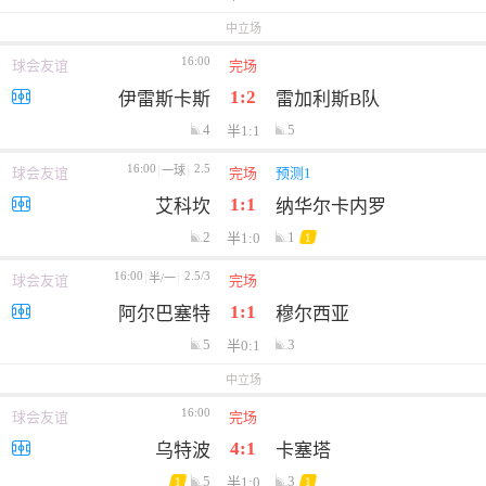
中立场
16:00
球会友谊
完场
1:2
伊雷斯卡斯
雷加利斯B队
4
5
半1:1
16:00
2.5
一球
球会友谊
完场
预测1
1:1
艾科坎
纳华尔卡内罗
2
1
半1:0
1
16:00
2.5/3
半/一
球会友谊
完场
1:1
阿尔巴塞特
穆尔西亚
5
3
半0:1
中立场
16:00
球会友谊
完场
4:1
乌特波
卡塞塔
5
3
半1:0
1
1