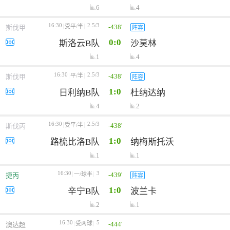
6
4
16:30
2.5/3
-438'
受平/半
斯伐甲
阵容
0:0
斯洛云B队
沙莫林
1
4
16:30
2.5/3
-438'
平/半
斯伐甲
阵容
1:0
日利纳B队
杜纳达纳
4
2
16:30
2.5/3
-438'
受平/半
斯伐丙
1:0
路梳比洛B队
纳梅斯托沃
1
1
16:30
3
-439'
一/球半
捷丙
阵容
1:0
辛宁B队
波兰卡
2
1
16:30
5
-444'
受两球
澳达超