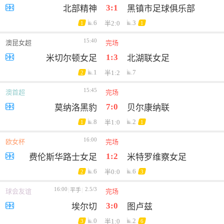
3:1
北部精神
黑镇市足球俱乐部
6
3
半2:0
1
1
15:40
澳昆女超
完场
1:3
米切尔顿女足
北湖联女足
1
7
半1:2
2
15:45
澳首超
完场
7:0
莫纳洛黑豹
贝尔康纳联
8
2
半1:0
1
1
16:00
欧女杯
完场
1:2
费伦斯华路士女足
米特罗维察女足
6
6
半0:0
2
3
16:00
2.5/3
平手
球会友谊
完场
3:0
埃尔切
图卢兹
0
2
半1:0
3
6