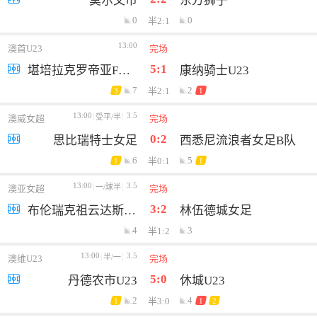
莫尔文市
东方狮子
0
0
半2:1
13:00
澳首U23
完场
5:1
堪培拉克罗帝亚FCU23
康纳骑士U23
7
2
半2:1
3
1
13:00
3.5
受平/半
澳威女超
完场
0:2
思比瑞特士女足
西悉尼流浪者女足B队
6
5
半0:1
1
1
13:00
3.5
一/球半
澳亚女超
完场
3:2
布伦瑞克祖云达斯女足
林伍德城女足
4
3
半1:2
13:00
3.5
半/一
澳维U23
完场
5:0
丹德农市U23
休城U23
2
4
半3:0
1
1
2