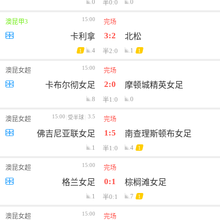
0
0
半0:0
15:00
澳昆甲3
完场
3:2
卡利拿
北松
4
1
半2:0
1
1
15:00
澳昆女超
完场
2:0
卡布尔彻女足
摩顿城精英女足
8
0
半1:0
15:00
3.5
受半球
澳昆女超
完场
1:5
佛吉尼亚联女足
南查理斯顿布女足
1
4
半1:0
1
15:00
澳昆女超
完场
0:1
格兰女足
棕榈滩女足
1
7
半0:1
1
15:00
澳昆女超
完场