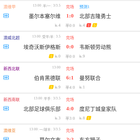
13:00
3/3.5
半/一
澳维甲
完场
预测1
1:0
墨尔本塞尔维
北部吉隆勇士
4
4
半0:0
1
5
13:00
3.5
受平/半
澳威北超
完场
0:0
埃奇沃斯伊格斯
韦斯顿劳动熊
0
9
半0:0
1
13:00
新西北联
完场
6:1
伯肯黑德联
曼努联合
9
1
半4:0
2
13:00
3/3.5
平手
新西南联
完场
4:0
北部足球俱乐部
度尼丁城皇家队
3
8
半3:0
1
13:00
3/3.5
一/球半
澳维亚
完场
2:2