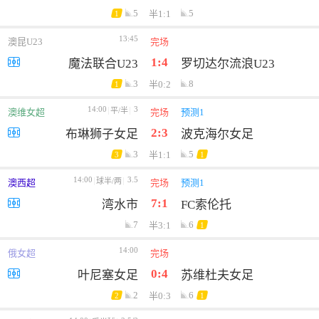
5
5
半1:1
1
13:45
澳昆U23
完场
1:4
魔法联合U23
罗切达尔流浪U23
3
8
半0:2
1
14:00
3
平/半
澳维女超
完场
预测1
2:3
布琳狮子女足
波克海尔女足
3
5
半1:1
3
1
14:00
3.5
球半/两
澳西超
完场
预测1
7:1
湾水市
FC索伦托
7
6
半3:1
1
14:00
俄女超
完场
0:4
叶尼塞女足
苏维杜夫女足
2
6
半0:3
2
1