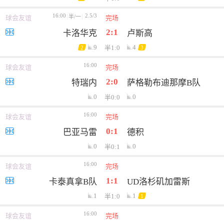
16:00
2.5/3
半/一
球会友谊
完场
2:1
卡洛华克
卢斯高
9
4
半1:0
2
3
16:00
球会友谊
完场
2:0
特瑞内
萨格勒布迪那摩B队
0
0
半0:0
16:00
球会友谊
完场
0:1
巴亚马雷
德积
0
0
半0:1
16:00
球会友谊
完场
1:1
卡泰真拿B队
UD洛杉矶加雷斯
1
1
半1:0
1
16:00
球会友谊
完场