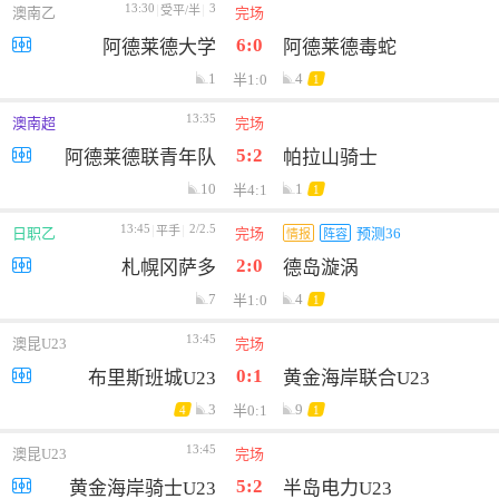
13:30
3
受平/半
澳南乙
完场
6:0
阿德莱德大学
阿德莱德毒蛇
1
4
半1:0
1
13:35
澳南超
完场
5:2
阿德莱德联青年队
帕拉山骑士
10
1
半4:1
1
13:45
2/2.5
平手
日职乙
完场
预测36
情报
阵容
2:0
札幌冈萨多
德岛漩涡
7
4
半1:0
1
13:45
澳昆U23
完场
0:1
布里斯班城U23
黄金海岸联合U23
3
9
半0:1
4
1
13:45
澳昆U23
完场
5:2
黄金海岸骑士U23
半岛电力U23