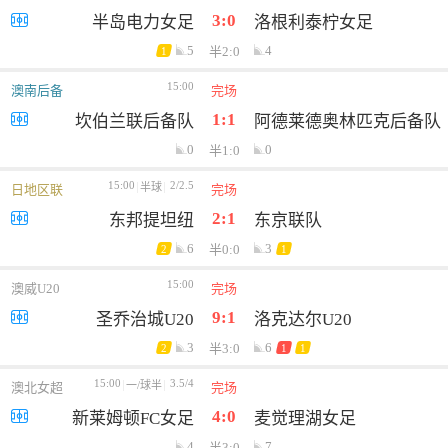
3:0
半岛电力女足
洛根利泰柠女足
5
4
半2:0
1
15:00
澳南后备
完场
1:1
坎伯兰联后备队
阿德莱德奥林匹克后备队
0
0
半1:0
15:00
2/2.5
半球
日地区联
完场
2:1
东邦提坦纽
东京联队
6
3
半0:0
2
1
15:00
澳威U20
完场
9:1
圣乔治城U20
洛克达尔U20
3
6
半3:0
2
1
1
15:00
3.5/4
一/球半
澳北女超
完场
4:0
新莱姆顿FC女足
麦觉理湖女足
4
7
半3:0