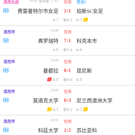
14:00
2.5/3
受半球
澳西女超
完场
预测1
2:1
费雷曼特尔市女足
珀斯SC女足
7
3
半0:1
2
14:00
澳西甲
完场
7:1
弗罗瑞特
科克本市
6
6
半5:0
14:00
澳西甲
完场
0:1
曼都拉
昆尼斯
0
0
半0:0
1
14:00
澳西甲
完场
0:3
莫道克大学
尼兰西澳洲大学
3
7
半0:2
2
1
14:10
澳西甲
完场
2:2
科廷大学
苏比亚科