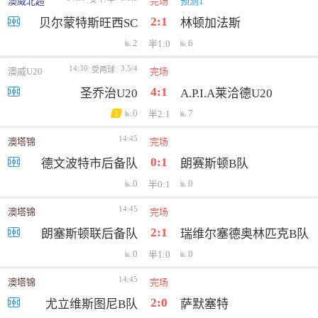
澳威北超
完场
预测1
2:1
贝尔蒙特斯旺西SC
林顿加法斯
2
6
半1:0
14:30
3.5/4
受两球
澳威U20
完场
4:1
圣乔治U20
A.P.I.A莱洽德U20
0
7
半2:1
2
14:45
澳塔锦
完场
0:1
德文波特市后备队
朗赛斯顿B队
0
0
半0:1
14:45
澳塔锦
完场
2:1
朗塞斯顿联后备队
瑞维尔塞德奥林匹克B队
0
0
半1:0
14:45
澳塔锦
完场
2:0
尤立维斯图尼B队
萨默塞特