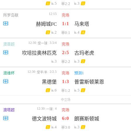
5
3
半2:2
1
1
12:15
所罗岛联
完场
1:1
赫姆城FC
马来塔
2
4
半0:1
3
4
12:30
3.5/4
受一球
澳首超
完场
2:5
坎培拉奥林匹克
古玛老虎
3
3
半2:2
2
12:30
2/2.5
受平/半
澳维杯
完场
预测1
1:3
黑德堡
普雷斯顿莱恩
6
5
半1:2
1
1
中立场
12:30
4
一球
澳塔超
完场
6:0
德文波特城
朗赛斯顿城
4
3
半3:0
1
1