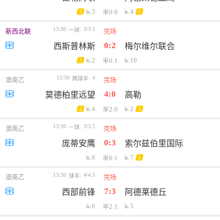
3
4
半0:0
3
1
13:30
3/3.5
一球
新西北联
完场
0:2
西斯普林斯
梅尔维尔联合
2
10
半0:1
2
13:30
4
两球半
澳南乙
完场
4:0
莫德柏里远望
高勒
4
2
半2:0
2
3
13:30
3/3.5
一球
澳南乙
完场
0:3
庞蒂安鹰
索尔兹伯里国际
6
7
半0:1
1
13:30
4/4.5
球半
澳南乙
完场
7:3
西部前锋
阿德莱德丘
6
5
半2:1