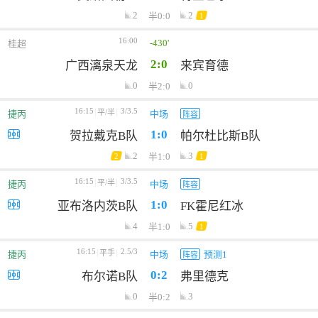
2
2
半0:0
1
16:00
-430'
桂超
2:0
广西漓泉天龙
来宾育德
0
0
半2:0
16:15
3/3.5
平/半
捷丙
中场
阵容
1:0
贺拉戴克B队
帕尔杜比斯B队
2
3
半1:0
2
1
16:15
3/3.5
平/半
捷丙
中场
阵容
1:0
亚布洛内茨B队
FK霍尼红冰
4
5
半1:0
1
16:15
2.5/3
平手
捷丙
中场
预测1
阵容
0:2
布尔诺B队
弗里德克
0
3
半0:2