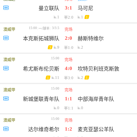
3:1
曼立联队
马可尼
1
1
半2:0
1
15:00
3/3.5
一/球半
澳威甲
完场
2:0
本克斯拓城狮队
赫斯特维尔
9
2
半1:0
3
15:00
澳威甲
完场
4:0
希尤斯布伦贝斯
坎特贝利班克斯敦
11
2
半3:0
1
1
15:00
澳威甲
完场
1:1
新城堡联青年队
中部海岸青年队
0
0
半1:1
15:00
澳威甲
完场
1:2
达尔维奇希尔
麦克亚瑟公羊队