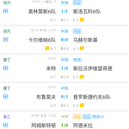
16:15
3
一/球半
捷丙
中场
阵容
1:1
奥林莫斯B队
斯洛瓦科B队
1
1
半1:1
2
16:15
2.5/3
平/半
捷丙
中场
阵容
0:0
卡尔维纳B队
乌赫尔斯基
3
3
半0:0
2
1
16:15
捷丁
中场
预测1
1:0
米特
斯拉沃伊维瑟荷德
2
1
半1:0
1
16:15
捷丁
中场
0:3
布鲁莫夫
普罗斯捷约夫B队
0
4
半0:3
2
16:30
2.5/3
-438'
平手
奥乙
预测10
情报
阵容
1:0
阿姆斯特顿
阿德米拉