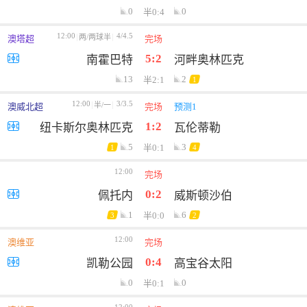
0
0
半0:4
12:00
4/4.5
两/两球半
澳塔超
完场
5:2
南霍巴特
河畔奥林匹克
13
2
半2:1
1
12:00
3/3.5
半/一
澳威北超
完场
预测1
1:2
纽卡斯尔奥林匹克
瓦伦蒂勒
5
3
半0:1
1
4
12:00
新西中联
完场
0:2
佩托内
威斯顿沙伯
1
6
半0:0
3
2
12:00
澳维亚
完场
0:4
凯勒公园
高宝谷太阳
0
0
半0:1