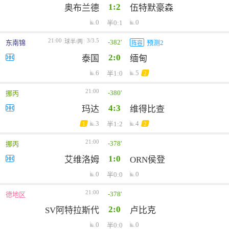
1:2
奥布兰德
伍特默豪森
0
0
半0:1
21:00
3/3.5
-382'
球半/两
东南锦
预测2
阵容
2:0
泰国
缅甸
6
5
半1:0
2
21:00
-380'
挪丙
4:3
玛达
维得比查
3
4
半1:2
1
2
21:00
-378'
挪丙
1:0
艾维洛姆
ORN侯登
0
0
半0:0
21:00
-378'
德地区
2:0
SV阿特拉斯代
卢比克
0
0
半0:0