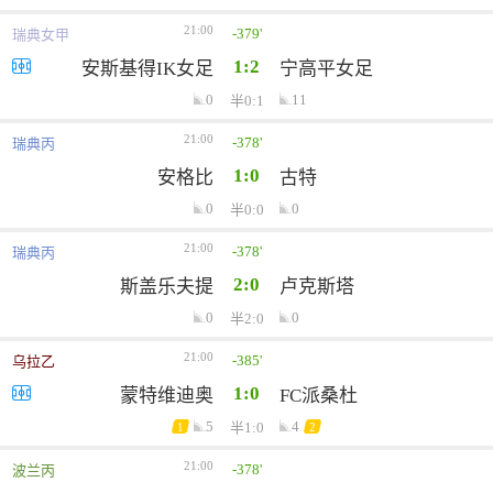
21:00
-379'
瑞典女甲
1:2
安斯基得IK女足
宁高平女足
0
11
半0:1
21:00
-378'
瑞典丙
1:0
安格比
古特
0
0
半0:0
21:00
-378'
瑞典丙
2:0
斯盖乐夫提
卢克斯塔
0
0
半2:0
21:00
-385'
乌拉乙
1:0
蒙特维迪奥
FC派桑杜
5
4
半1:0
1
2
21:00
-378'
波兰丙