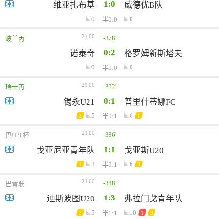
1:0
维亚扎布基
威德优B队
0
0
半0:0
21:00
-378'
波兰丙
0:2
诺泰奇
格罗姆新斯塔夫
0
0
半0:0
21:00
-392'
瑞士丙
0:1
锡永U21
普里什蒂娜FC
5
6
半0:1
2
1
21:00
-386'
巴U20杯
1:1
戈亚尼亚青年队
戈亚斯U20
3
6
半0:1
1
3
21:00
-388'
巴青联
1:3
迪斯波图U20
弗拉门戈青年队
5
10
半1:1
3
1
3