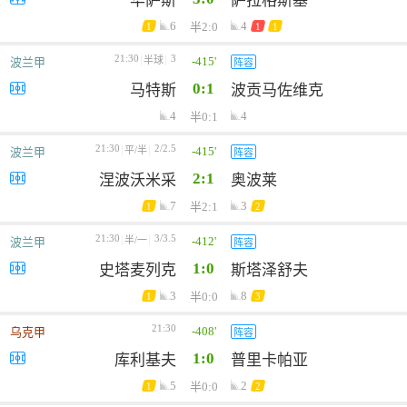
华萨斯
萨拉格斯基
6
4
半2:0
1
1
1
21:30
3
-415'
半球
波兰甲
阵容
0:1
马特斯
波贡马佐维克
4
4
半0:1
21:30
2/2.5
-415'
平/半
波兰甲
阵容
2:1
涅波沃米采
奥波莱
7
3
半2:1
1
2
21:30
3/3.5
-412'
半/一
波兰甲
阵容
1:0
史塔麦列克
斯塔泽舒夫
3
8
半0:0
1
3
21:30
-408'
乌克甲
阵容
1:0
库利基夫
普里卡帕亚
5
2
半0:0
1
2