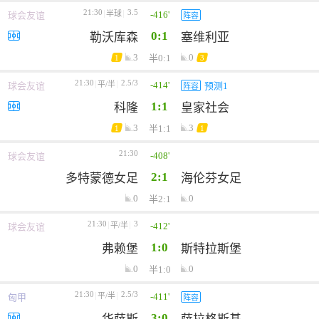
21:30
3.5
-416'
半球
球会友谊
阵容
0:1
勒沃库森
塞维利亚
3
0
半0:1
1
3
21:30
2.5/3
-414'
平/半
球会友谊
预测1
阵容
1:1
科隆
皇家社会
3
3
半1:1
1
1
21:30
-408'
球会友谊
2:1
多特蒙德女足
海伦芬女足
0
0
半2:1
21:30
3
-412'
平/半
球会友谊
1:0
弗赖堡
斯特拉斯堡
0
0
半1:0
21:30
2.5/3
-411'
平/半
匈甲
阵容
3:0