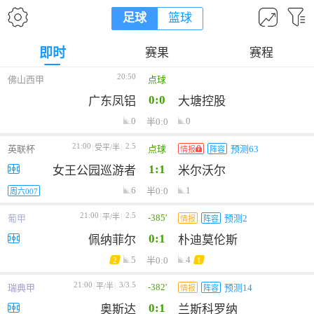
足球
篮球
即时
赛果
赛程
20:50
佛山西甲
点球
0:0
广东凤铝
大塘控股
0
0
半0:0
21:00
2.5
受平/半
英联杯
点球
预测63
情报
阵容
1:1
女王公园巡游者
米尔沃尔
6
1
半0:0
周六007
21:00
2.5
-385'
平/半
葡甲
预测2
情报
阵容
0:1
佩纳菲尔
朴迪莫伦斯
5
4
半0:0
2
1
21:00
3/3.5
-382'
平/半
瑞典甲
预测14
情报
阵容
0:1
奥斯达
兰斯科罗纳