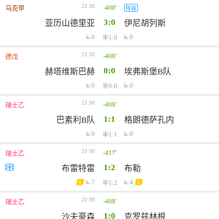
21:30
-408'
乌克甲
阵容
3:0
亚历山德里亚
伊尼胡列斯
0
0
半1:0
21:30
-408'
德戊
0:0
赫塔维斯巴赫
埃弗斯堡B队
0
0
半0:0
21:30
-408'
瑞士乙
1:1
巴素利B队
格朗德萨孔内
0
0
半1:1
21:30
-417'
瑞士乙
1:2
布雷特雷
布勒
7
4
半1:2
1
1
21:30
-408'
瑞士乙
1:0
沙夫豪森
克罗兹林根