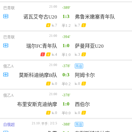
21:00
-389'
巴青联
1:3
诺瓦艾夸古U20
弗鲁米嫩塞青年队
7
7
半1:2
4
1
21:00
-394'
巴青联
1:0
瑞尔FC青年队
萨曼拜亚U20
4
3
半1:0
1
4
2
21:00
-378'
俄乙A
阵容
0:3
莫斯科迪纳摩B队
阿姆卡尔
0
0
半0:2
1
5
21:00
-378'
俄乙A
1:0
布里安斯克迪纳摩
西伯尔
0
0
半0:0
3
2
21:10
2/2.5
-388'
平手
白俄超
阵容