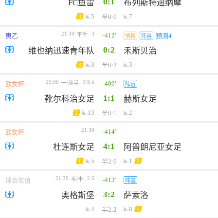
0:1
FC鱼雷
布列斯特迪纳摩
5
7
半0:0
3
21:30
3
-412'
平手
奥乙
预测4
情报
阵容
0:2
维也纳迅速青年队
禾斯贝治
3
3
半0:2
3
21:30
3/3.5
-409'
一/球半
欧女杯
阵容
1:1
靴尔科治女足
赫斯女足
13
2
半0:1
2
21:30
-414'
欧女杯
4:1
杜连斯女足
阿普朗尼亚女足
5
1
半2:0
1
2
21:30
2.5
-413'
平/半
球会友谊
阵容
3:2
奥格斯堡
萨索洛
4
8
半2:2
1