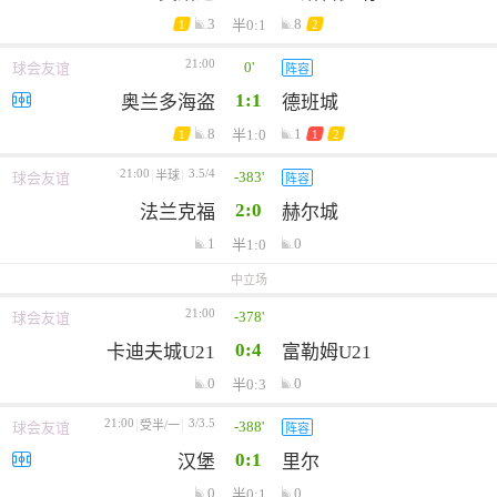
3
8
半0:1
1
2
21:00
0'
球会友谊
阵容
1:1
奥兰多海盗
德班城
8
1
半1:0
1
1
2
21:00
3.5/4
-383'
半球
球会友谊
阵容
2:0
法兰克福
赫尔城
1
0
半1:0
中立场
21:00
-378'
球会友谊
0:4
卡迪夫城U21
富勒姆U21
0
0
半0:3
21:00
3/3.5
-388'
受半/一
球会友谊
阵容
0:1
汉堡
里尔
0
0
半0:1