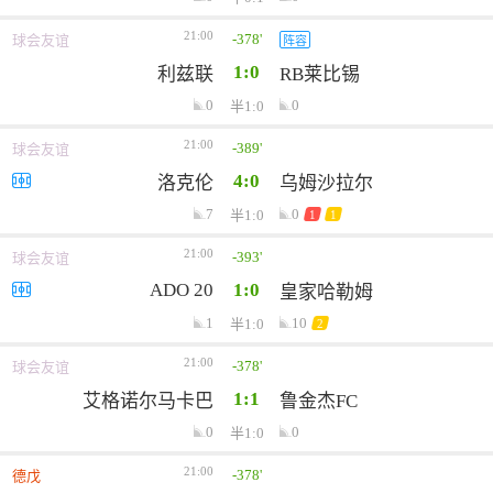
21:00
-378'
球会友谊
阵容
1:0
利兹联
RB莱比锡
0
0
半1:0
21:00
-389'
球会友谊
4:0
洛克伦
乌姆沙拉尔
7
0
半1:0
1
1
21:00
-393'
球会友谊
ADO 20
1:0
皇家哈勒姆
1
10
半1:0
2
21:00
-378'
球会友谊
1:1
艾格诺尔马卡巴
鲁金杰FC
0
0
半1:0
21:00
-378'
德戊