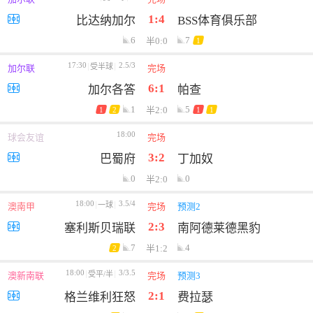
1:4
比达纳加尔
BSS体育俱乐部
6
7
半0:0
1
17:30
2.5/3
受半球
加尔联
完场
6:1
加尔各答
帕查
1
5
半2:0
1
2
1
1
18:00
球会友谊
完场
3:2
巴蜀府
丁加奴
0
0
半2:0
18:00
3.5/4
一球
澳南甲
完场
预测2
2:3
塞利斯贝瑞联
南阿德莱德黑豹
7
4
半1:2
2
18:00
3/3.5
受平/半
澳新南联
完场
预测3
2:1
格兰维利狂怒
费拉瑟