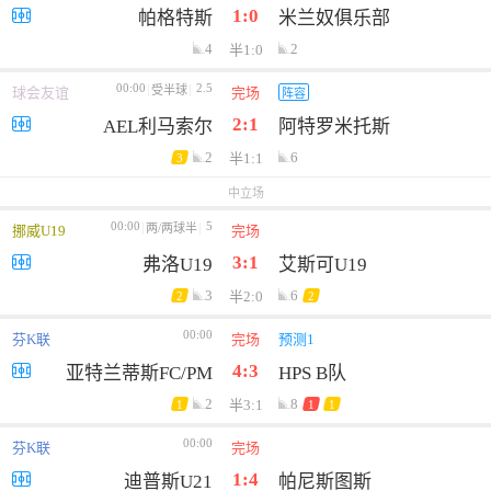
1:0
帕格特斯
米兰奴俱乐部
4
2
半1:0
00:00
2.5
受半球
球会友谊
完场
阵容
2:1
AEL利马索尔
阿特罗米托斯
2
6
半1:1
3
中立场
00:00
5
两/两球半
挪威U19
完场
3:1
弗洛U19
艾斯可U19
3
6
半2:0
2
2
00:00
芬K联
完场
预测1
4:3
亚特兰蒂斯FC/PM
HPS B队
2
8
半3:1
1
1
1
00:00
芬K联
完场
1:4
迪普斯U21
帕尼斯图斯