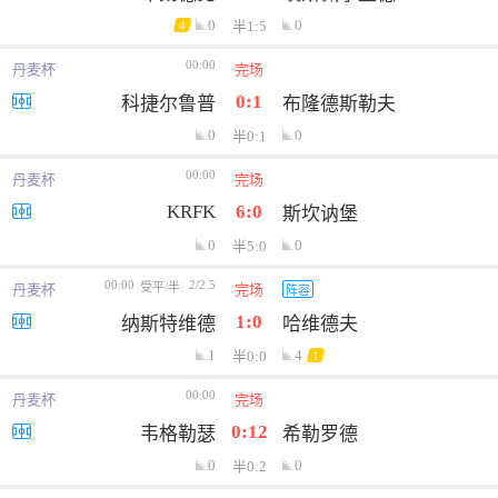
0
0
半1:5
4
00:00
丹麦杯
完场
0:1
科捷尔鲁普
布隆德斯勒夫
0
0
半0:1
00:00
丹麦杯
完场
KRFK
6:0
斯坎讷堡
0
0
半5:0
00:00
2/2.5
受平/半
丹麦杯
完场
阵容
1:0
纳斯特维德
哈维德夫
1
4
半0:0
1
00:00
丹麦杯
完场
0:12
韦格勒瑟
希勒罗德
0
0
半0:2