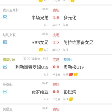
6
11
半0:0
3
1
20:00
贵州五峰杯
完场
1:6
半场兄弟
多元化
0
0
半0:2
20:20
玻利女联
完场
1:5
ABB女足
阿拉维预备女足
0
4
半0:2
2
20:30
4/4.5
球半/两
挪威U19
完场
预测4
6:0
利勒斯特罗姆U19
奥勒松U19
8
0
半2:0
1
2
20:45
莫桑冠
完场
0:0
费罗维亚
彭巴湾
4
3
半0:0
1
20:45
莫桑冠
完场