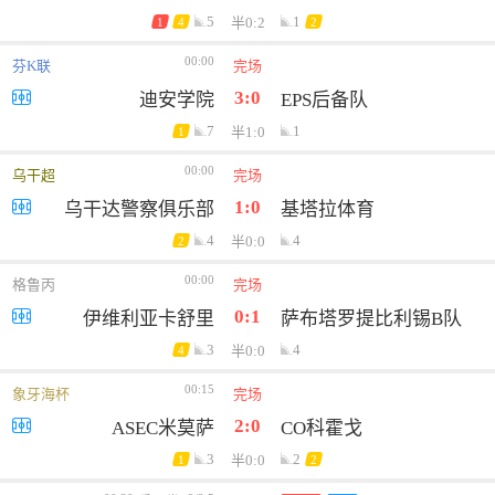
5
1
半0:2
1
4
2
00:00
芬K联
完场
3:0
迪安学院
EPS后备队
7
1
半1:0
1
00:00
乌干超
完场
1:0
乌干达警察俱乐部
基塔拉体育
4
4
半0:0
2
00:00
格鲁丙
完场
0:1
伊维利亚卡舒里
萨布塔罗提比利锡B队
3
4
半0:0
4
00:15
象牙海杯
完场
2:0
ASEC米莫萨
CO科霍戈
3
2
半0:0
1
2