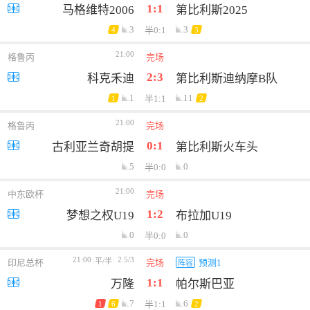
1:1
马格维特2006
第比利斯2025
3
3
半0:1
4
3
21:00
格鲁丙
完场
2:3
科克禾迪
第比利斯迪纳摩B队
1
11
半1:1
1
2
21:00
格鲁丙
完场
0:1
古利亚兰奇胡提
第比利斯火车头
5
0
半0:0
21:00
中东欧杯
完场
1:2
梦想之权U19
布拉加U19
0
0
半0:0
21:00
2.5/3
平/半
印尼总杯
完场
预测1
阵容
1:1
万隆
帕尔斯巴亚
7
6
半1:1
1
6
2