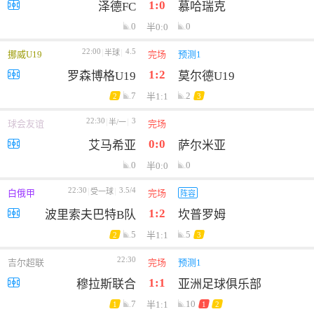
1:0
泽德FC
慕哈瑞克
0
0
半0:0
22:00
4.5
半球
挪威U19
完场
预测1
1:2
罗森博格U19
莫尔德U19
7
2
半1:1
2
3
22:30
3
半/一
球会友谊
完场
0:0
艾马希亚
萨尔米亚
0
0
半0:0
22:30
3.5/4
受一球
白俄甲
完场
阵容
1:2
波里索夫巴特B队
坎普罗姆
5
5
半1:1
2
3
22:30
吉尔超联
完场
预测1
1:1
穆拉斯联合
亚洲足球俱乐部
7
10
半1:1
1
1
2