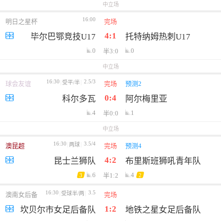
中立场
16:00
明日之星杯
完场
4:1
毕尔巴鄂竞技U17
托特纳姆热刺U17
0
0
半3:0
中立场
16:30
2.5/3
受平/半
球会友谊
完场
预测2
0:4
科尔多瓦
阿尔梅里亚
4
1
半0:0
中立场
16:30
3.5/4
两球
澳昆超
完场
预测4
4:2
昆士兰狮队
布里斯班狮吼青年队
6
4
半1:2
3
2
16:30
3.5
受球半/两
澳南女后备
完场
1:2
坎贝尔市女足后备队
地铁之星女足后备队