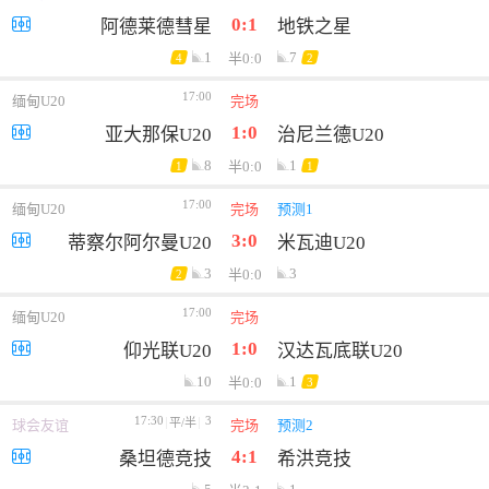
0:1
阿德莱德彗星
地铁之星
1
7
半0:0
4
2
17:00
缅甸U20
完场
1:0
亚大那保U20
治尼兰德U20
8
1
半0:0
1
1
17:00
缅甸U20
完场
预测1
3:0
蒂察尔阿尔曼U20
米瓦迪U20
3
3
半0:0
2
17:00
缅甸U20
完场
1:0
仰光联U20
汉达瓦底联U20
10
1
半0:0
3
17:30
3
平/半
球会友谊
完场
预测2
4:1
桑坦德竞技
希洪竞技