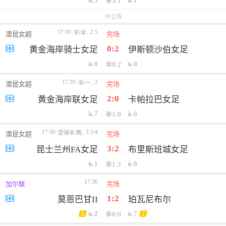
5
1
半3:1
中立场
17:30
2.5
平/半
澳昆女超
完场
0:2
黄金海岸骑士女足
伊斯顿沙伯女足
9
0
半0:2
17:30
3
半/一
澳昆女超
完场
2:0
黄金海岸联女足
卡帕拉巴女足
7
6
半1:0
17:30
3.5/4
受球半/两
澳昆女超
完场
3:2
昆士兰州FA女足
布里斯班城女足
1
9
半1:2
17:30
加尔联
完场
1:2
莫恩巴甘II
珀瓦尼布尔
2
7
半0:0
3
2