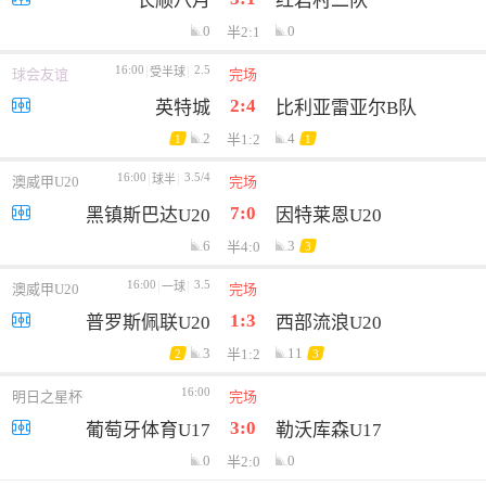
长顺八月
红岩村二队
0
0
半2:1
16:00
2.5
受半球
球会友谊
完场
2:4
英特城
比利亚雷亚尔B队
2
4
半1:2
1
1
16:00
3.5/4
球半
澳威甲U20
完场
7:0
黑镇斯巴达U20
因特莱恩U20
6
3
半4:0
3
16:00
3.5
一球
澳威甲U20
完场
1:3
普罗斯佩联U20
西部流浪U20
3
11
半1:2
2
3
16:00
明日之星杯
完场
3:0
葡萄牙体育U17
勒沃库森U17
0
0
半2:0