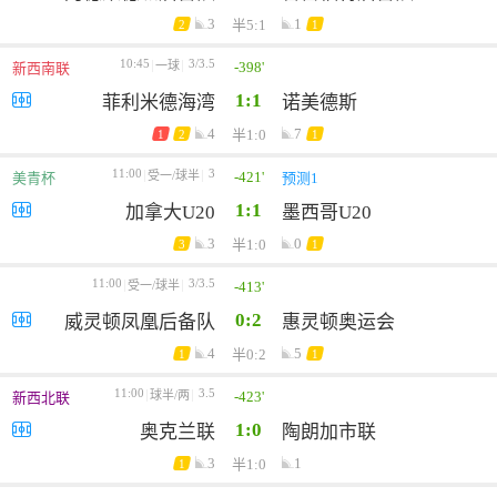
3
1
半5:1
2
1
10:45
3/3.5
-398'
一球
新西南联
1:1
菲利米德海湾
诺美德斯
4
7
半1:0
1
2
1
11:00
3
-421'
受一/球半
美青杯
预测1
1:1
加拿大U20
墨西哥U20
3
0
半1:0
3
1
11:00
3/3.5
-413'
受一/球半
新西中联
0:2
威灵顿凤凰后备队
惠灵顿奥运会
4
5
半0:2
1
1
11:00
3.5
-423'
球半/两
新西北联
1:0
奥克兰联
陶朗加市联
3
1
半1:0
1