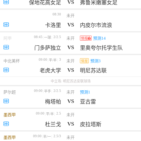
VS
保地花高女足
弗鲁米嫩塞女足
08:30
新西中联
未开
VS
卡洛里
内皮尔市流浪
08:45
2/2.5
一球
阿甲
未开
预测14
情报
VS
门多萨独立
里奥夸尔托学生队
09:00
3
平/半
中北美杯
未开
预测3
情报
VS
老虎大学
明尼苏达联
中立场: 明尼苏达安联球场
09:00
2/2.5
平手
萨尔超
未开
预测1
VS
梅塔帕
亚古雷
09:00
2.5
平/半
墨西甲
未开
VS
杜兰戈
皮拉塔斯
09:00
2.5/3
半/一
墨西甲
未开