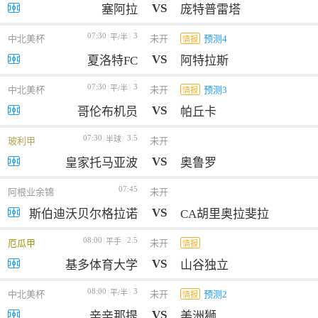
VS
塞阿拉
庞特普雷塔
07:30
3
平/半
中北美杯
未开
预测4
情报
VS
夏洛特FC
阿特拉斯
07:30
3
平/半
中北美杯
未开
预测3
情报
VS
哥伦布机员
帕丘卡
07:30
3.5
半球
玻利甲
未开
VS
皇家托马亚波
奥鲁罗
07:45
阿根业余锦
未开
VS
斯伯迪沃贝尔格拉诺
CA胡里奥拉斐拉
08:00
2.5
平手
厄瓜甲
未开
情报
VS
基多体育大学
山谷独立
08:00
3
平/半
中北美杯
未开
预测2
情报
VS
辛辛那提
美洲狮