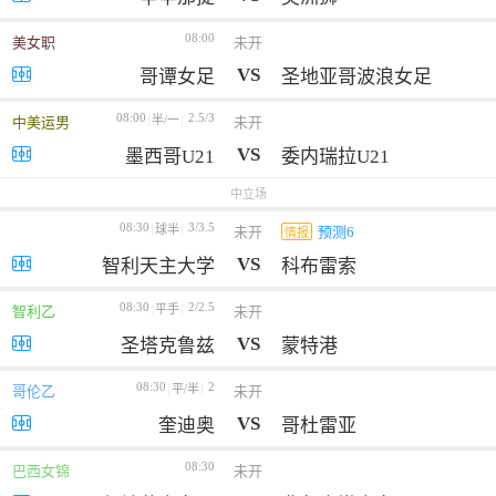
08:00
美女职
未开
VS
哥谭女足
圣地亚哥波浪女足
08:00
2.5/3
半/一
中美运男
未开
VS
墨西哥U21
委内瑞拉U21
中立场
08:30
3/3.5
球半
智利甲
未开
预测6
情报
VS
智利天主大学
科布雷索
08:30
2/2.5
平手
智利乙
未开
VS
圣塔克鲁兹
蒙特港
08:30
2
平/半
哥伦乙
未开
VS
奎迪奥
哥杜雷亚
08:30
巴西女锦
未开