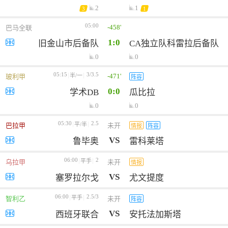
2
1
3
1
05:00
-458'
巴马全联
1:0
旧金山市后备队
CA独立队科雷拉后备队
0
0
05:15
3/3.5
-471'
半/一
玻利甲
阵容
0:0
学术DB
瓜比拉
0
0
05:30
2.5
平/半
巴拉甲
未开
情报
阵容
VS
鲁毕奥
雷科莱塔
06:00
2
平手
乌拉甲
未开
情报
VS
塞罗拉尔戈
尤文提度
06:00
2.5/3
平手
智利乙
未开
阵容
VS
西班牙联合
安托法加斯塔