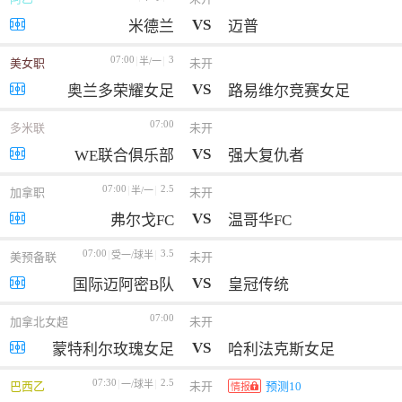
VS
米德兰
迈普
07:00
3
半/一
美女职
未开
VS
奥兰多荣耀女足
路易维尔竞赛女足
07:00
多米联
未开
VS
WE联合俱乐部
强大复仇者
07:00
2.5
半/一
加拿职
未开
VS
弗尔戈FC
温哥华FC
07:00
3.5
受一/球半
美预备联
未开
VS
国际迈阿密B队
皇冠传统
07:00
加拿北女超
未开
VS
蒙特利尔玫瑰女足
哈利法克斯女足
07:30
2.5
一/球半
巴西乙
未开
预测10
情报