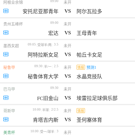
09:00
阿根业余锦
未开
VS
安托尼亚那青年
阿尔瓦拉多
09:00
贵州五峰杯
未开
VS
宏达
王母青年
09:05
3.5
受球半/两
墨西女超
未开
VS
阿特拉斯女足
帕丘卡女足
09:30
2.5
半/一
秘鲁甲
未开
预测1
情报
VS
秘鲁体育大学
水晶竞技队
09:30
巴马甲
未开
VS
FC旧金山
埃雷拉足球俱乐部
10:00
2/2.5
半球
哥斯甲
未开
情报
VS
肯塔吉内斯
圣何塞体育
10:00
3
受一/球半
美青杯
未开