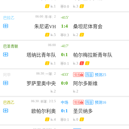
1
3
半0:0
1
1
06:00
2
-415'
平/半
巴拉乙
1:4
朱尼诺VH
桑坦尼体育会
5
2
半0:3
2
2
06:00
-417'
巴圣青联
0:1
塔纳比青年队
帕尔梅拉斯青年队
1
3
半0:1
2
1
1
06:30
2
-433'
一球
阿甲
预测25
情报
阵容
0:0
罗萨里奥中央
阿尔多斯维
2
2
06:30
2/2.5
半球
巴西乙
中场
预测16
情报
阵容
0:1
欧帕尔利奥
圣贝纳多
4
0
半0:1
2
1