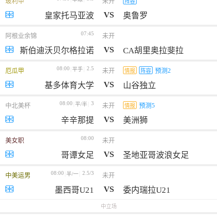
玻利甲
未开
阵容
VS
皇家托马亚波
奥鲁罗
07:45
阿根业余锦
未开
VS
斯伯迪沃贝尔格拉诺
CA胡里奥拉斐拉
08:00
2.5
平手
厄瓜甲
未开
预测2
情报
阵容
VS
基多体育大学
山谷独立
08:00
3
平/半
中北美杯
未开
预测5
情报
VS
辛辛那提
美洲狮
08:00
美女职
未开
VS
哥谭女足
圣地亚哥波浪女足
08:00
2.5/3
半/一
中美运男
未开
VS
墨西哥U21
委内瑞拉U21
中立场