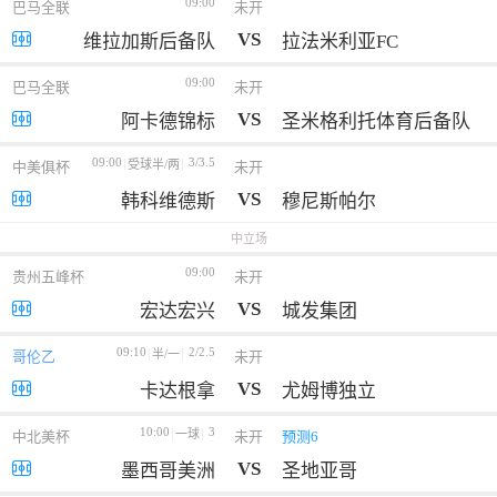
09:00
巴马全联
未开
VS
维拉加斯后备队
拉法米利亚FC
09:00
巴马全联
未开
VS
阿卡德锦标
圣米格利托体育后备队
09:00
3/3.5
受球半/两
中美俱杯
未开
VS
韩科维德斯
穆尼斯帕尔
中立场
09:00
贵州五峰杯
未开
VS
宏达宏兴
城发集团
09:10
2/2.5
半/一
哥伦乙
未开
VS
卡达根拿
尤姆博独立
10:00
3
一球
中北美杯
未开
预测6
VS
墨西哥美洲
圣地亚哥