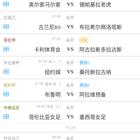
VS
奥尔索马尔索
锡帕基拉老虎
07:00
巴高乙
未开
VS
古兰尼RS
布拉希尔佩洛塔斯
07:05
哥伦甲
未开
情报
VS
卡利体育会
阿古拉斯多拉达斯
07:30
3
半/一
中北美杯
未开
预测3
VS
纽约城
桑托斯拉古纳
07:30
3
受平/半
玻利甲
未开
预测2
VS
布鲁明
阿拉维预备
08:00
2.5
平手
中美运女
未开
VS
哥伦比亚女足
墨西哥女足
中立场
08:00
巴亚马乙
未开