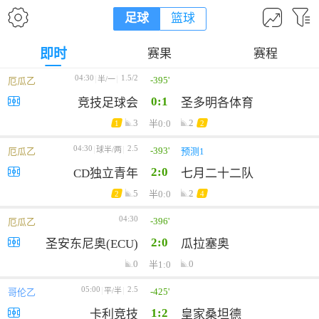
足球
篮球
即时
赛果
赛程
04:30
1.5/2
-395'
半/一
厄瓜乙
0:1
竞技足球会
圣多明各体育
3
2
半0:0
1
2
04:30
2.5
-393'
球半/两
厄瓜乙
预测1
2:0
CD独立青年
七月二十二队
5
2
半0:0
2
4
04:30
-396'
厄瓜乙
2:0
圣安东尼奥(ECU)
瓜拉塞奥
0
0
半1:0
05:00
2.5
-425'
平/半
哥伦乙
1:2
卡利竞技
皇家桑坦德