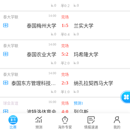
0
0
半0:2
14:00
泰大学联
完场
1:5
泰国梅州大学
兰实大学
0
0
半0:4
14:00
泰大学联
完场
5:2
泰国农业大学
玛希隆大学
0
0
半2:0
14:00
泰大学联
完场
2:3
泰国东方管理科技大学
纳孔拉契西马大学
0
0
半1:0
16:00
球会友谊
完场
预测1
4:0
波特洛体育会
列乌斯
0
8
半3:0
1
1
比赛
预测
海外专家
情报速递
我的