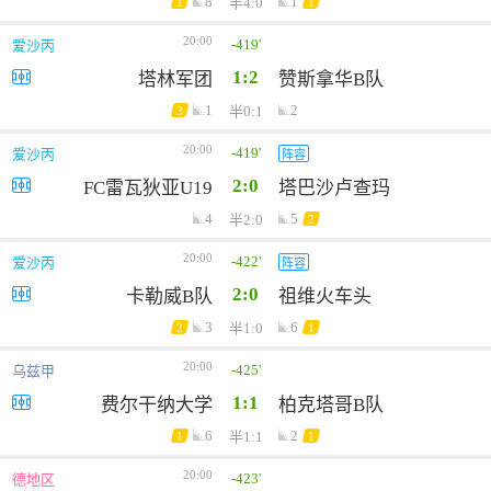
8
1
半4:0
1
1
20:00
-419'
爱沙丙
1:2
塔林军团
赞斯拿华B队
1
2
半0:1
3
20:00
-419'
爱沙丙
阵容
2:0
FC雷瓦狄亚U19
塔巴沙卢查玛
4
5
半2:0
2
20:00
-422'
爱沙丙
阵容
2:0
卡勒威B队
祖维火车头
3
6
半1:0
2
1
20:00
-425'
乌兹甲
1:1
费尔干纳大学
柏克塔哥B队
6
2
半1:1
1
1
20:00
-423'
德地区