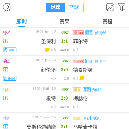
足球
篮球
即时
赛果
赛程
19:30
3
-392'
半/一
德乙
预测66
情报
阵容
1:1
圣保利
菲尔特
8
2
半0:0
1
周日005
19:30
2.5/3
-396'
半球
德乙
预测77
情报
阵容
3:0
纽伦堡
德累斯顿
5
3
半2:0
2
周日006
19:30
2.5
-396'
平/半
比甲
预测3
情报
阵容
2:0
根特
梅赫伦
4
1
半2:0
19:30
2/2.5
-395'
半/一
俄超
预测5
情报
阵容
2:1
莫斯科迪纳摩
马哈奇卡拉