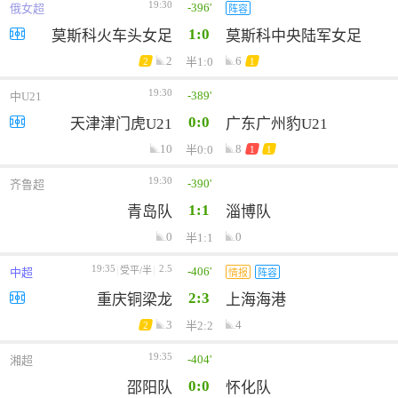
19:30
-396'
俄女超
阵容
1:0
莫斯科火车头女足
莫斯科中央陆军女足
2
6
半1:0
2
1
19:30
-389'
中U21
0:0
天津津门虎U21
广东广州豹U21
10
8
半0:0
1
1
19:30
-390'
齐鲁超
1:1
青岛队
淄博队
0
0
半1:1
19:35
2.5
-406'
受平/半
中超
情报
阵容
2:3
重庆铜梁龙
上海海港
3
4
半2:2
2
19:35
-404'
湘超
0:0
邵阳队
怀化队