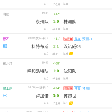
0
0
半0:0
19:35
-412'
湘超
1:0
永州队
株洲队
0
0
半1:0
19:40
3
-411'
受平/半
德乙
预测21
情报
阵容
1:1
科特布斯
汉诺威96
0
6
半1:1
1
19:40
-408'
东北超
1:0
呼和浩特队
沈阳队
0
0
半1:0
20:00
3
-424'
一/球半
瑞士超
预测8
情报
阵容
3:0
卢加诺
苏黎世
4
1
半2:0
3