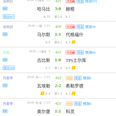
20:00
3.5
-421'
一/球半
瑞典超
预测101
情报
阵容
3:0
哈马比
赫根
10
1
半2:0
周日007
20:00
2.5/3
-420'
一球
瑞典超
预测39
情报
阵容
1:1
马尔默
代格福什
4
3
半0:1
1
20:00
3
-421'
一/球半
芬超
预测64
情报
阵容
1:0
古比斯
TPS土尔库
1
6
半1:0
1
周日008
20:00
2.5/3
-422'
半/一
丹麦甲
预测6
情报
阵容
2:2
瓦埃勒
希勒罗德
4
2
半1:2
1
1
20:00
2.5/3
-421'
平/半
丹麦甲
预测4
情报
阵容
1:1
奥尔堡
科灵