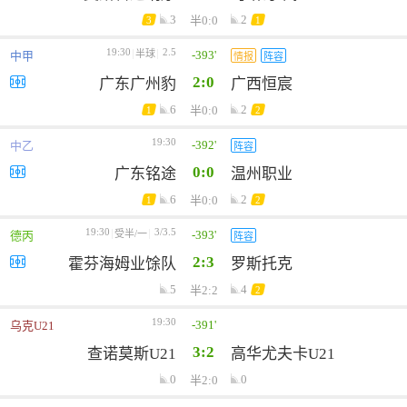
3
2
半0:0
3
1
19:30
2.5
-393'
半球
中甲
情报
阵容
2:0
广东广州豹
广西恒宸
6
2
半0:0
1
2
19:30
-392'
中乙
阵容
0:0
广东铭途
温州职业
6
2
半0:0
1
2
19:30
3/3.5
-393'
受半/一
德丙
阵容
2:3
霍芬海姆业馀队
罗斯托克
5
4
半2:2
2
19:30
-391'
乌克U21
3:2
查诺莫斯U21
高华尤夫卡U21
0
0
半2:0