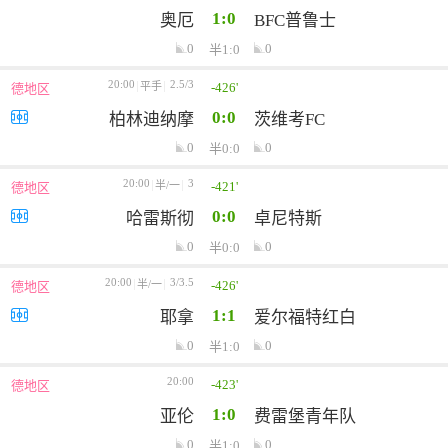
1:0
奥厄
BFC普鲁士
0
0
半1:0
20:00
2.5/3
-426'
平手
德地区
0:0
柏林迪纳摩
茨维考FC
0
0
半0:0
20:00
3
-421'
半/一
德地区
0:0
哈雷斯彻
卓尼特斯
0
0
半0:0
20:00
3/3.5
-426'
半/一
德地区
1:1
耶拿
爱尔福特红白
0
0
半1:0
20:00
-423'
德地区
1:0
亚伦
费雷堡青年队
0
0
半1:0