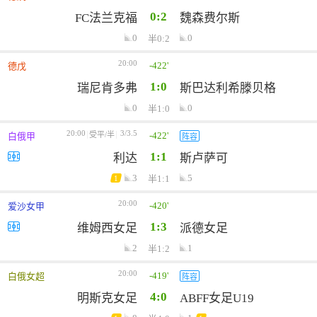
0:2
FC法兰克福
魏森费尔斯
0
0
半0:2
20:00
-422'
德戊
1:0
瑞尼肯多弗
斯巴达利希滕贝格
0
0
半1:0
20:00
3/3.5
-422'
受平/半
白俄甲
阵容
1:1
利达
斯卢萨可
3
5
半1:1
1
20:00
-420'
爱沙女甲
1:3
维姆西女足
派德女足
2
1
半1:2
20:00
-419'
白俄女超
阵容
4:0
明斯克女足
ABFF女足U19