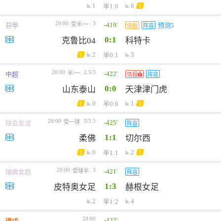
1
6
半1:0
1
20:00
3
-419'
受半/一
芬甲
预测5
情报
阵容
0:1
克鲁比04
科特卡
2
3
半0:1
1
20:00
2.5/3
-422'
半/一
中超
情报
阵容
0:0
山东泰山
天津津门虎
0
1
半0:0
1
1
20:00
3/3.5
-425'
受一球
球会友谊
阵容
1:1
柔佛
切尔西
0
2
半1:1
2
2
20:00
3
-421'
受球半
瑞典女超
阵容
1:3
皮特奥女足
赫根女足
2
4
半1:2
20:00
-422'
德戊