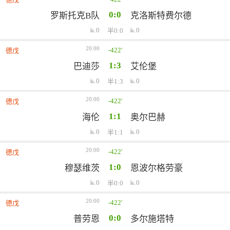
0:0
罗斯托克B队
克洛斯特费尔德
0
0
半0:0
20:00
-422'
德戊
1:3
巴迪莎
艾伦堡
0
0
半1:3
20:00
-422'
德戊
1:1
海伦
奥尔巴赫
0
0
半1:1
20:00
-422'
德戊
1:0
穆瑟维茨
恩波尔格劳豪
0
0
半0:0
20:00
-422'
德戊
0:0
普劳恩
多尔施塔特