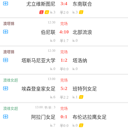
3:4
尤立维斯图尼
东南联合
3
3
半2:0
1
4
1
12:30
澳塔锦
完场
4:10
伯尼联
北部流浪
0
0
半1:7
12:30
澳塔锦
完场
1:2
塔斯马尼亚大学
塔洛纳
0
0
半0:0
13:00
澳维女超
完场
5:2
埃森登皇家女足
班特列女足
6
1
半2:2
1
13:00
3
平/半
澳维女超
完场
0:1
阿拉门女足
布伦达拉鹰女足
7
0
半0:0
1