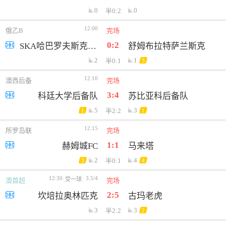
0
0
半0:2
12:00
俄乙B
完场
0:2
SKA哈巴罗夫斯克B队
舒姆布拉特萨兰斯克
2
1
半0:1
3
12:10
澳西后备
完场
3:4
科廷大学后备队
苏比亚科后备队
5
3
半2:2
1
1
12:15
所罗岛联
完场
1:1
赫姆城FC
马来塔
2
4
半0:1
3
4
12:30
3.5/4
受一球
澳首超
完场
2:5
坎培拉奥林匹克
古玛老虎
3
3
半2:2
2