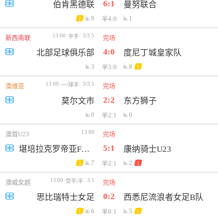
6:1
伯肯黑德联
曼努联合
9
1
半4:0
2
13:00
3/3.5
平手
新西南联
完场
4:0
北部足球俱乐部
度尼丁城皇家队
3
8
半3:0
1
13:00
3/3.5
一/球半
澳维亚
完场
2:2
莫尔文市
东方狮子
0
0
半2:1
13:00
澳首U23
完场
5:1
堪培拉克罗帝亚FCU23
康纳骑士U23
7
2
半2:1
3
1
13:00
3.5
受平/半
澳威女超
完场
0:2
思比瑞特士女足
西悉尼流浪者女足B队
6
5
半0:1
1
1