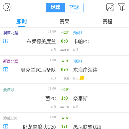
足球
篮球
即时
赛果
赛程
11:00
-423'
澳威北超
预测1
0:0
布罗德美度兰
卡帕FC
5
3
半0:0
11:00
-419'
新西北联
预测1
0:0
奥克兰FC后备队
东海岸海湾
3
5
半0:0
2
11:00
-419'
斐济联
1:0
芭FC
奈泰斯
0
0
半1:0
11:00
-416'
澳威U20
1:1
卧龙岗狼队U20
悉尼联盟U20