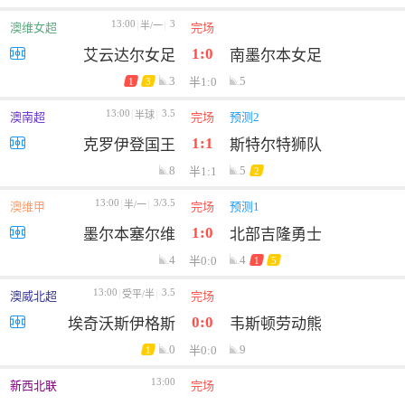
13:00
3
半/一
澳维女超
完场
1:0
艾云达尔女足
南墨尔本女足
3
5
半1:0
1
3
13:00
3.5
半球
澳南超
完场
预测2
1:1
克罗伊登国王
斯特尔特狮队
8
5
半1:1
2
13:00
3/3.5
半/一
澳维甲
完场
预测1
1:0
墨尔本塞尔维
北部吉隆勇士
4
4
半0:0
1
5
13:00
3.5
受平/半
澳威北超
完场
0:0
埃奇沃斯伊格斯
韦斯顿劳动熊
0
9
半0:0
1
13:00
新西北联
完场