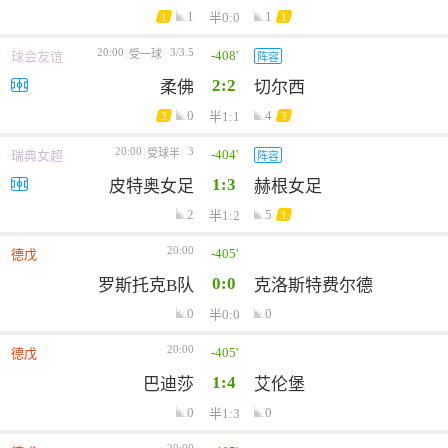
1
1
半0:0
1
1
20:00
3/3.5
-408'
受一球
球会友谊
阵容
2:2
柔佛
切尔西
0
4
半1:1
3
3
20:00
3
-404'
受球半
瑞典女超
阵容
1:3
皮特奥女足
赫根女足
2
5
半1:2
1
20:00
-405'
德戊
0:0
罗斯托克B队
克洛斯特费尔德
0
0
半0:0
20:00
-405'
德戊
1:4
巴迪莎
艾伦堡
0
0
半1:3