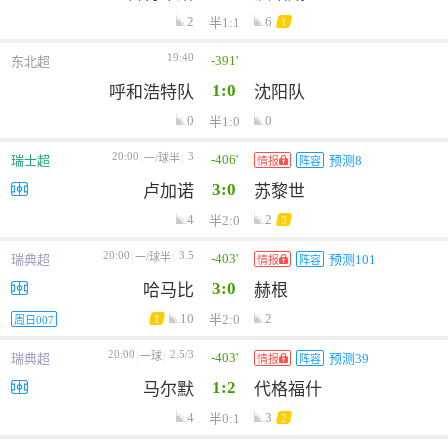
2
6
半1:1
1
19:40
-391'
东北超
1:0
呼和浩特队
沈阳队
0
0
半1:0
20:00
3
-406'
一/球半
瑞士超
预测8
情报
阵容
3:0
卢加诺
苏黎世
4
2
半2:0
3
20:00
3.5
-403'
一/球半
瑞典超
预测101
情报
阵容
3:0
哈马比
赫根
10
2
半2:0
1
周日007
20:00
2.5/3
-403'
一球
瑞典超
预测39
情报
阵容
1:2
马尔默
代格福什
4
3
半0:1
2