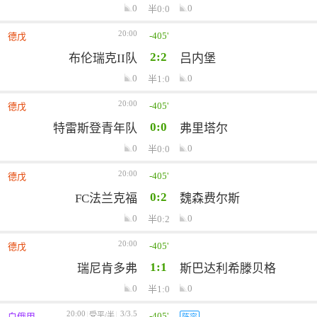
0
0
半0:0
20:00
-405'
德戊
2:2
布伦瑞克II队
吕内堡
0
0
半1:0
20:00
-405'
德戊
0:0
特雷斯登青年队
弗里塔尔
0
0
半0:0
20:00
-405'
德戊
0:2
FC法兰克福
魏森费尔斯
0
0
半0:2
20:00
-405'
德戊
1:1
瑞尼肯多弗
斯巴达利希滕贝格
0
0
半1:0
20:00
3/3.5
-405'
受平/半
白俄甲
阵容