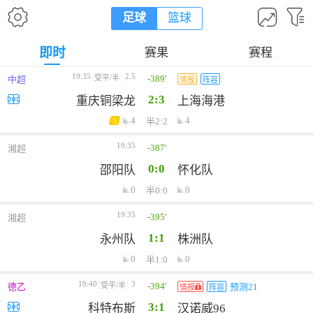
足球
篮球
即时
赛果
赛程
19:35
2.5
-389'
受平/半
中超
情报
阵容
2:3
重庆铜梁龙
上海海港
4
4
半2:2
3
19:35
-387'
湘超
0:0
邵阳队
怀化队
0
0
半0:0
19:35
-395'
湘超
1:1
永州队
株洲队
0
0
半1:0
19:40
3
-394'
受平/半
德乙
预测21
情报
阵容
3:1
科特布斯
汉诺威96