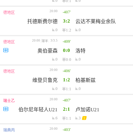
0
0
半0:1
20:00
-407'
德地区
3:2
托德斯费尔德
云达不莱梅业余队
0
0
半1:2
20:00
3/3.5
-409'
球半
德地区
0:0
奥伯豪森
洛特
0
0
半0:0
20:00
-406'
德地区
1:2
维登贝鲁克
柏基斯兹
0
0
半1:1
20:00
-407'
瑞士乙
2:1
伯尔尼年轻人U21
卢加诺U21
6
3
半1:1
1
20:00
-403'
瑞典丙