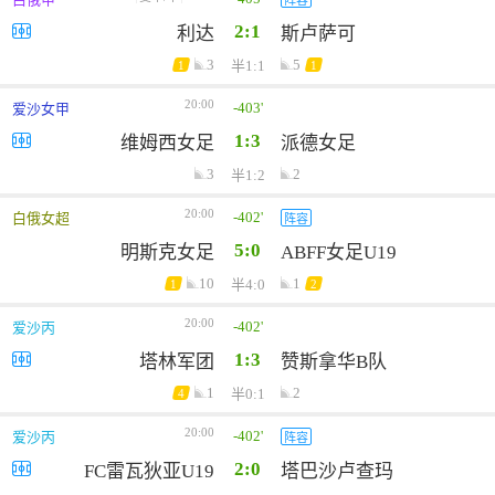
2:1
利达
斯卢萨可
3
5
半1:1
1
1
20:00
-403'
爱沙女甲
1:3
维姆西女足
派德女足
3
2
半1:2
20:00
-402'
白俄女超
阵容
5:0
明斯克女足
ABFF女足U19
10
1
半4:0
1
2
20:00
-402'
爱沙丙
1:3
塔林军团
赞斯拿华B队
1
2
半0:1
4
20:00
-402'
爱沙丙
阵容
2:0
FC雷瓦狄亚U19
塔巴沙卢查玛