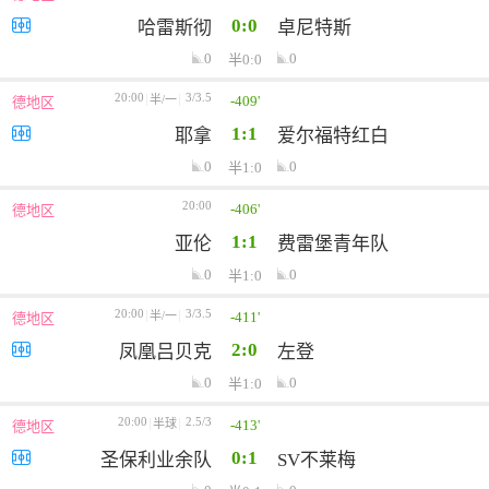
0:0
哈雷斯彻
卓尼特斯
0
0
半0:0
20:00
3/3.5
-409'
半/一
德地区
1:1
耶拿
爱尔福特红白
0
0
半1:0
20:00
-406'
德地区
1:1
亚伦
费雷堡青年队
0
0
半1:0
20:00
3/3.5
-411'
半/一
德地区
2:0
凤凰吕贝克
左登
0
0
半1:0
20:00
2.5/3
-413'
半球
德地区
0:1
圣保利业余队
SV不莱梅