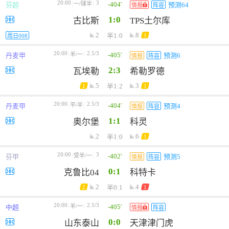
20:00
3
-404'
一/球半
芬超
预测64
情报
阵容
1:0
古比斯
TPS土尔库
2
8
半1:0
1
周日008
20:00
2.5/3
-405'
半/一
丹麦甲
预测6
情报
阵容
2:3
瓦埃勒
希勒罗德
5
3
半1:2
1
1
20:00
2.5/3
-404'
平/半
丹麦甲
预测4
情报
阵容
1:1
奥尔堡
科灵
2
6
半1:0
1
20:00
3
-402'
受半/一
芬甲
预测5
情报
阵容
0:1
克鲁比04
科特卡
2
4
半0:1
2
1
20:00
2.5/3
-405'
半/一
中超
情报
阵容
0:0
山东泰山
天津津门虎