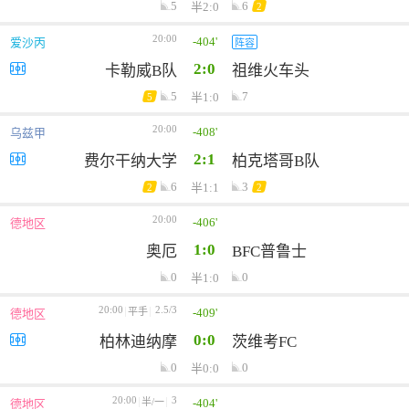
5
6
半2:0
2
20:00
-404'
爱沙丙
阵容
2:0
卡勒威B队
祖维火车头
5
7
半1:0
5
20:00
-408'
乌兹甲
2:1
费尔干纳大学
柏克塔哥B队
6
3
半1:1
2
2
20:00
-406'
德地区
1:0
奥厄
BFC普鲁士
0
0
半1:0
20:00
2.5/3
-409'
平手
德地区
0:0
柏林迪纳摩
茨维考FC
0
0
半0:0
20:00
3
-404'
半/一
德地区