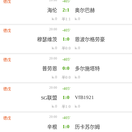
20:00
-405'
德戊
2:1
海伦
奥尔巴赫
0
0
半1:1
20:00
-405'
德戊
1:0
穆瑟维茨
恩波尔格劳豪
0
0
半0:0
20:00
-405'
德戊
0:0
普劳恩
多尔施塔特
0
0
半0:0
20:00
-405'
德戊
1:0
VfB1921
SG联盟
0
0
半1:0
20:00
-405'
德戊
1:0
辛根
历卡苏尔姆