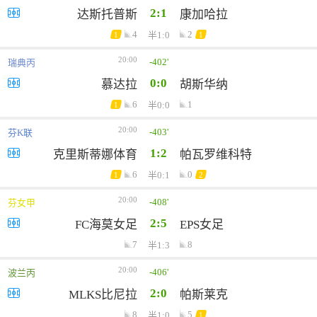
2:1
达斯托普斯
康加哈拉
4
2
半1:0
1
1
20:00
-402'
瑞典丙
0:0
慕达拉
胡斯华纳
6
1
半0:0
1
20:00
-403'
芬K联
1:2
克里斯蒂娜体育
帕瓦罗维科特
6
0
半0:1
1
2
20:00
-408'
芬女甲
2:5
FC海莫女足
EPS女足
7
8
半1:3
20:00
-406'
波兰丙
2:0
MLKS比尼拉
帕斯莱克
8
5
半1:0
1