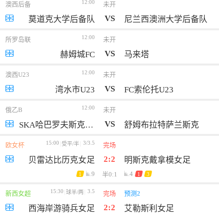
12:00
澳西后备
未开
VS
莫道克大学后备队
尼兰西澳洲大学后备队
12:00
所罗岛联
未开
VS
赫姆城FC
马来塔
12:00
澳西U23
未开
VS
湾水市U23
FC索伦托U23
12:00
俄乙B
未开
VS
SKA哈巴罗夫斯克B队
舒姆布拉特萨兰斯克
15:00
3/3.5
受平/半
欧女杯
完场
2:2
贝雷达比历克女足
明斯克戴拿模女足
9
4
半0:1
1
1
3
15:30
3.5
球半/两
新西女超
完场
预测2
2:2
西海岸游骑兵女足
艾勒斯利女足