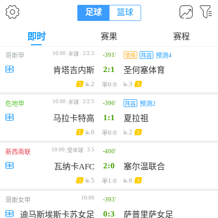
足球
篮球
即时
赛果
赛程
10:00
2/2.5
-391'
半球
哥斯甲
预测4
情报
阵容
2:1
肯塔吉内斯
圣何塞体育
2
3
半0:0
3
3
10:00
2/2.5
-396'
半球
危地甲
预测2
阵容
1:1
马拉卡特高
夏拉祖
0
2
半0:0
1
2
10:00
3.5
-400'
受半球
新西南联
2:0
瓦纳卡AFC
塞尔温联合
5
6
半1:0
3
3
10:00
-393'
哥斯女甲
0:3
迪马斯埃斯卡苏女足
萨普里萨女足