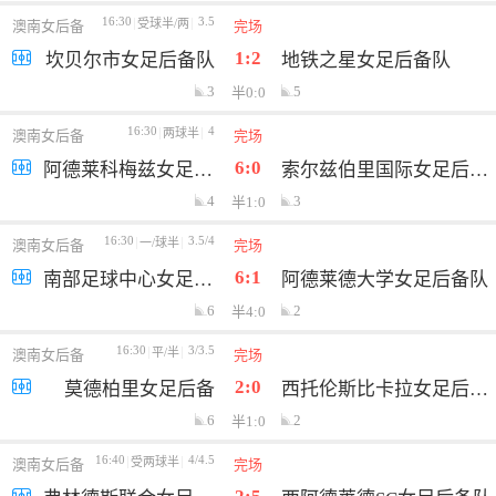
16:30
3.5
受球半/两
澳南女后备
完场
1:2
坎贝尔市女足后备队
地铁之星女足后备队
3
5
半0:0
16:30
4
两球半
澳南女后备
完场
6:0
阿德莱科梅兹女足后备队
索尔兹伯里国际女足后备队
4
3
半1:0
16:30
3.5/4
一/球半
澳南女后备
完场
6:1
南部足球中心女足后备队
阿德莱德大学女足后备队
6
2
半4:0
16:30
3/3.5
平/半
澳南女后备
完场
2:0
莫德柏里女足后备
西托伦斯比卡拉女足后备队
6
2
半1:0
16:40
4/4.5
受两球半
澳南女后备
完场