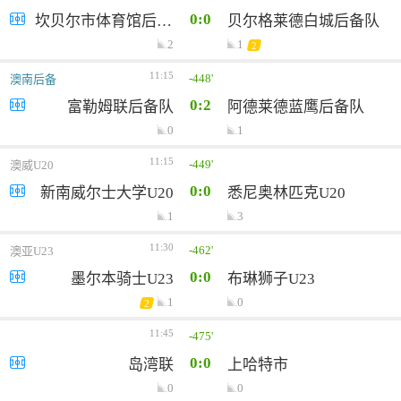
0:0
坎贝尔市体育馆后备队
贝尔格莱德白城后备队
2
1
2
11:15
-448'
澳南后备
0:2
富勒姆联后备队
阿德莱德蓝鹰后备队
0
1
11:15
-449'
澳威U20
0:0
新南威尔士大学U20
悉尼奥林匹克U20
1
3
11:30
-462'
澳亚U23
0:0
墨尔本骑士U23
布琳狮子U23
1
0
2
11:45
-475'
新西中联
0:0
岛湾联
上哈特市
0
0