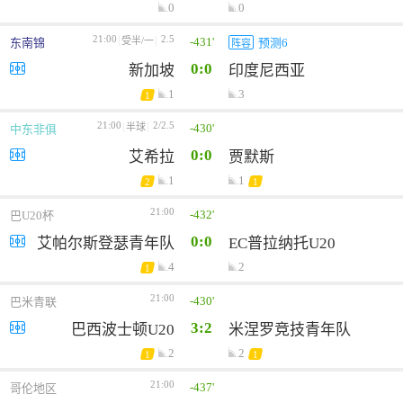
0
0
21:00
2.5
-431'
受半/一
东南锦
预测6
阵容
0:0
新加坡
印度尼西亚
1
3
1
21:00
2/2.5
-430'
半球
中东非俱
0:0
艾希拉
贾默斯
1
1
2
1
21:00
-432'
巴U20杯
0:0
艾帕尔斯登瑟青年队
EC普拉纳托U20
4
2
1
21:00
-430'
巴米青联
3:2
巴西波士顿U20
米涅罗竞技青年队
2
2
1
1
21:00
-437'
哥伦地区