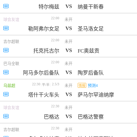
VS
特尔梅兹
纳曼干新春
22:00
球会友谊
未开
VS
勒阿弗尔女足
圣马洛女足
22:00
吉尔超联
未开
VS
托克托古尔
FC奥兹贡
22:00
巴马全联
未开
VS
阿马多尔后备队
陶罗后备队
22:30
2.5/3
平/半
乌兹超
未开
预测4
情报
VS
塔什干火车头
萨马尔罕迪纳摩
22:30
球会友谊
未开
VS
巴格达
巴格达警察
22:30
吉尔超联
未开