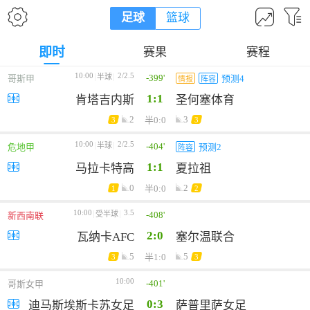
足球
篮球
即时
赛果
赛程
10:00
2/2.5
-399'
半球
哥斯甲
预测4
情报
阵容
1:1
肯塔吉内斯
圣何塞体育
2
3
半0:0
3
3
10:00
2/2.5
-404'
半球
危地甲
预测2
阵容
1:1
马拉卡特高
夏拉祖
0
2
半0:0
1
2
10:00
3.5
-408'
受半球
新西南联
2:0
瓦纳卡AFC
塞尔温联合
5
5
半1:0
3
3
10:00
-401'
哥斯女甲
0:3
迪马斯埃斯卡苏女足
萨普里萨女足