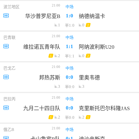
21:00
波兰地区
中场
1:0
华沙普罗尼亚B
纳德纳温卡
1
0
半1:0
2
21:00
巴青联
中场
1:1
维拉诺瓦青年队
阿纳波利斯U20
2
0
半1:1
1
2
21:00
巴戈乙
中场
0:0
邦热苏斯
里奥韦德
3
3
半0:0
21:00
巴拉丙
中场
0:0
九月二十四日队
克里斯托巴尔科隆JAS
2
2
半0:0
1
1
21:00
俄乙B
中场
0:1