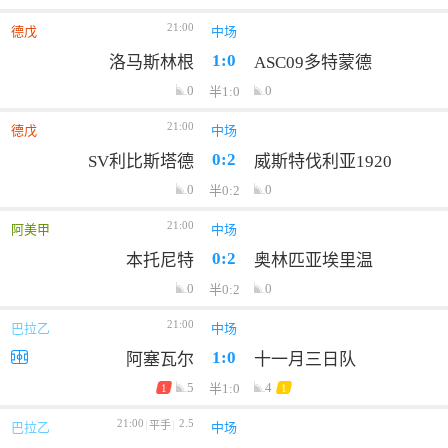
21:00
德戊
中场
1:0
洛马斯林根
ASC09多特蒙德
0
0
半1:0
21:00
德戊
中场
0:2
SV利比斯塔德
威斯特伐利亚1920
0
0
半0:2
21:00
阿美甲
中场
0:2
本托尼特
奥林匹亚埃里温
0
0
半0:2
21:00
巴拉乙
中场
1:0
阿塞瓦尔
十一月三日队
5
4
半1:0
1
1
21:00
2.5
平手
巴拉乙
中场