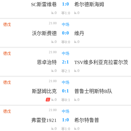
1:0
SC斯雷维巷
希尔德斯海姆
0
0
半1:0
21:00
德戊
中场
0:0
沃尔斯费德
维丹
0
0
半0:0
21:00
德戊
中场
2:1
恩卓治特
TSV维多利亚克拉霍尔茨
0
0
半2:1
21:00
德戊
中场
0:1
斯瑟姆比克
普鲁士明斯特B队
0
0
半0:1
1
21:00
德戊
中场
1:0
弗雷登1921
希尔特鲁普
0
0
半1:0