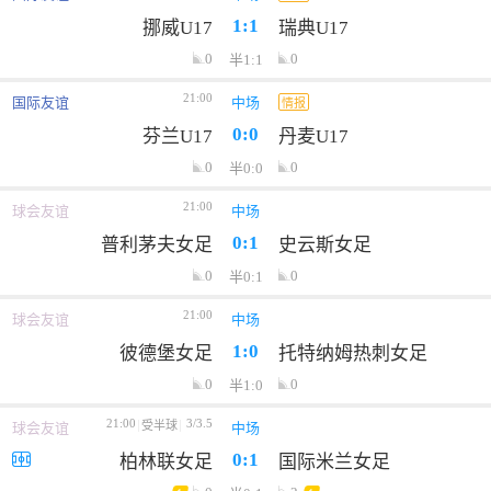
1:1
挪威U17
瑞典U17
0
0
半1:1
21:00
国际友谊
中场
情报
0:0
芬兰U17
丹麦U17
0
0
半0:0
21:00
球会友谊
中场
0:1
普利茅夫女足
史云斯女足
0
0
半0:1
21:00
球会友谊
中场
1:0
彼德堡女足
托特纳姆热刺女足
0
0
半1:0
21:00
3/3.5
受半球
球会友谊
中场
0:1
柏林联女足
国际米兰女足