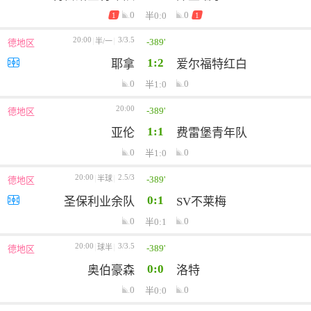
0
0
半0:0
1
1
20:00
3/3.5
-389'
半/一
德地区
1:2
耶拿
爱尔福特红白
0
0
半1:0
20:00
-389'
德地区
1:1
亚伦
费雷堡青年队
0
0
半1:0
20:00
2.5/3
-389'
半球
德地区
0:1
圣保利业余队
SV不莱梅
0
0
半0:1
20:00
3/3.5
-389'
球半
德地区
0:0
奥伯豪森
洛特
0
0
半0:0