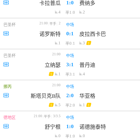
1:0
卡拉普瓜
费纳多
4
2
半1:0
21:00
2
平手
巴圣杯
中场
0:1
诺罗斯特
皮拉西卡巴
1
3
半0:1
1
21:00
巴圣杯
中场
3:1
立纳瑟
普丹迪
1
4
半3:1
1
21:00
挪丙
中场
2:0
斯塔贝克B队
华亚格
5
1
半2:0
1
1
21:00
3/3.5
平手
德地区
中场
1:0
舒宁根
诺德施泰特
0
0
半1:0