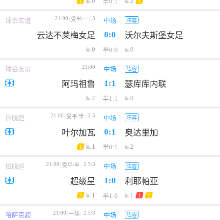
0
2
半0:1
1
1
21:00
3
受半/一
球会友谊
中场
阵容
0:0
云达不莱梅女足
沃尔夫斯堡女足
0
0
半0:0
21:00
球会友谊
中场
阵容
1:1
阿玛祖鲁
瑟库库内联
2
0
半1:1
21:00
2.5
受平/半
拉脱超
中场
阵容
0:1
叶尔加瓦
奥达里加
1
2
半0:1
1
21:00
2.5/3
受平/半
拉脱超
中场
阵容
1:0
超级星
利耶帕亚
1
1
半1:0
2
1
2
21:00
2.5/3
一球
哈萨克超
中场
阵容