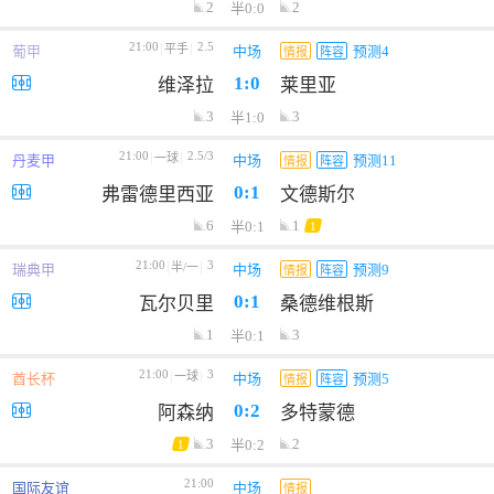
2
2
半0:0
21:00
2.5
平手
葡甲
中场
预测4
情报
阵容
1:0
维泽拉
莱里亚
3
3
半1:0
21:00
2.5/3
一球
丹麦甲
中场
预测11
情报
阵容
0:1
弗雷德里西亚
文德斯尔
6
1
半0:1
1
21:00
3
半/一
瑞典甲
中场
预测9
情报
阵容
0:1
瓦尔贝里
桑德维根斯
1
3
半0:1
21:00
3
一球
酋长杯
中场
预测5
情报
阵容
0:2
阿森纳
多特蒙德
3
2
半0:2
1
21:00
国际友谊
中场
情报