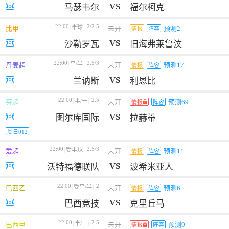
VS
马瑟韦尔
福尔柯克
22:00
2/2.5
半球
比甲
未开
预测2
情报
阵容
VS
沙勒罗瓦
旧海弗莱鲁汶
22:00
2.5/3
平/半
丹麦超
未开
预测17
情报
阵容
VS
兰讷斯
利恩比
22:00
2.5
半/一
芬超
未开
预测69
情报
阵容
VS
图尔库国际
拉赫蒂
周日012
22:00
2.5/3
受半球
爱超
未开
预测11
情报
阵容
VS
沃特福德联队
波希米亚人
22:00
2
受平/半
巴西乙
未开
预测6
情报
阵容
VS
巴西竞技
克里丘马
22:00
2.5
半/一
巴西甲
未开
预测9
情报
阵容