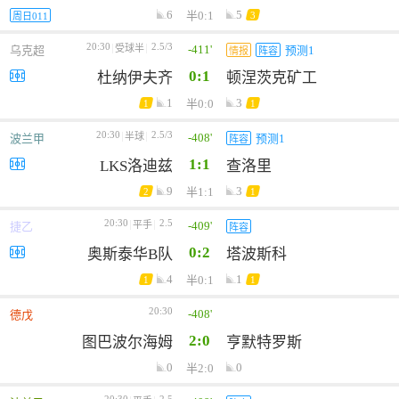
6
5
半0:1
3
周日011
20:30
2.5/3
-411'
受球半
乌克超
预测1
情报
阵容
0:1
杜纳伊夫齐
顿涅茨克矿工
1
3
半0:0
1
1
20:30
2.5/3
-408'
半球
波兰甲
预测1
阵容
1:1
LKS洛迪兹
查洛里
9
3
半1:1
2
1
20:30
2.5
-409'
平手
捷乙
阵容
0:2
奥斯泰华B队
塔波斯科
4
1
半0:1
1
1
20:30
-408'
德戊
2:0
图巴波尔海姆
亨默特罗斯
0
0
半2:0