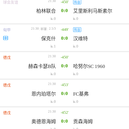
21:30
-450'
球会友谊
阵容
0:0
柏林联合
艾里斯利马斯素尔
0
0
21:30
2.5/3
-449'
半球
匈甲
阵容
0:0
保克什
汉维特
1
0
21:30
-450'
德戊
0:0
赫森卡瑟B队
哈努尔SC 1960
0
0
21:30
-453'
德戊
0:0
恩内珀塔尔
FC基弗
0
0
21:30
-452'
德戊
0:0
奥德恩海姆
贡森海姆