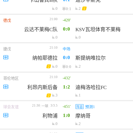
卡山鲁宾B队
迪沙辛斯克
0
2
半0:1
1
21:00
-420'
德戊
0:0
云达不莱梅C队
KSV瓦坦体育不莱梅
0
0
21:10
捷戊
中场
0:0
纳帕耶德拉
斯提纳唯拉尔
0
2
半0:0
2
21:10
-432'
哥伦地区
1:2
利昂内斯后备
迪梅洛哈拉FC
3
1
2
21:30
3/3.5
-451'
一球
球会友谊
预测1
阵容
1:0
利物浦
摩纳哥
0
2