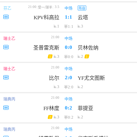
21:00
3.5
受一/球半
芬乙
中场
阵容
1:1
KPV科高拉
云塔
1
3
半1:1
21:00
瑞士乙
中场
0:0
圣普雷克斯
贝林佐纳
3
2
半0:0
1
1
21:00
瑞士乙
中场
2:0
比尔
YF尤文图斯
3
2
半2:0
21:00
瑞典丙
中场
0:2
FF林度
菲提亚
3
2
半0:2
2
21:00
瑞典丙
中场