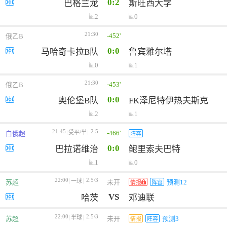
0:2
巴格兰龙
斯旺西大学
2
0
21:30
-452'
俄乙B
0:0
马哈奇卡拉B队
鲁宾雅尔塔
0
1
21:30
-453'
俄乙B
0:0
奥伦堡B队
FK泽尼特伊热夫斯克
2
1
21:45
2.5
-466'
受平/半
白俄超
阵容
0:0
巴拉诺维治
鲍里索夫巴特
1
0
22:00
2.5/3
一球
苏超
未开
预测12
情报
阵容
VS
哈茨
邓迪联
22:00
2.5/3
半球
苏超
未开
预测3
情报
阵容