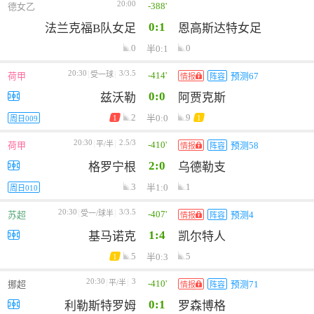
20:00
-388'
德女乙
0:1
法兰克福B队女足
恩高斯达特女足
0
0
半0:1
20:30
3/3.5
-414'
受一球
荷甲
预测67
情报
阵容
0:0
兹沃勒
阿贾克斯
2
9
半0:0
1
1
周日009
20:30
2.5/3
-410'
平/半
荷甲
预测58
情报
阵容
2:0
格罗宁根
乌德勒支
3
1
半1:0
周日010
20:30
3/3.5
-407'
受一/球半
苏超
预测4
情报
阵容
1:4
基马诺克
凯尔特人
5
5
半0:3
1
20:30
3
-410'
平/半
挪超
预测71
情报
阵容
0:1
利勒斯特罗姆
罗森博格