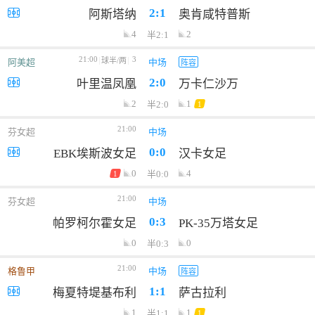
2:1
阿斯塔纳
奥肯咸特普斯
4
2
半2:1
21:00
3
球半/两
阿美超
中场
阵容
2:0
叶里温凤凰
万卡仁沙万
2
1
半2:0
1
21:00
芬女超
中场
0:0
EBK埃斯波女足
汉卡女足
0
4
半0:0
1
21:00
芬女超
中场
0:3
帕罗柯尔霍女足
PK-35万塔女足
0
0
半0:3
21:00
格鲁甲
中场
阵容
1:1
梅夏特堤基布利
萨古拉利
1
1
半1:1
1