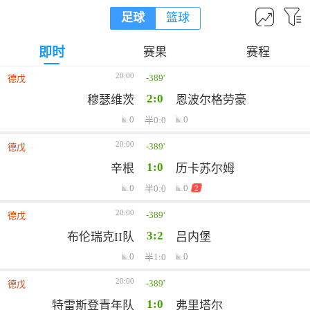
足球
篮球
即时
赛果
赛程
20:00
-389'
德戊
2:0
穆瑟维茨
恩波尔格劳豪
0
0
半0:0
20:00
-389'
德戊
1:0
辛根
历卡苏尔姆
0
0
半0:0
2
20:00
-389'
德戊
3:2
布伦瑞克II队
吕内堡
0
0
半1:0
20:00
-389'
德戊
1:0
特雷斯登青年队
弗里塔尔