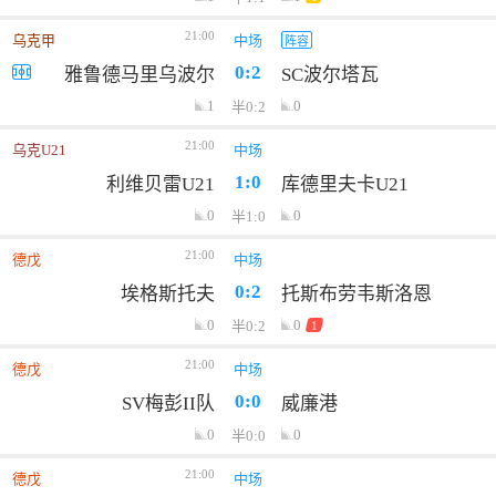
21:00
乌克甲
中场
阵容
0:2
雅鲁德马里乌波尔
SC波尔塔瓦
1
0
半0:2
21:00
乌克U21
中场
1:0
利维贝雷U21
库德里夫卡U21
0
0
半1:0
21:00
德戊
中场
0:2
埃格斯托夫
托斯布劳韦斯洛恩
0
0
半0:2
1
21:00
德戊
中场
0:0
SV梅彭II队
威廉港
0
0
半0:0
21:00
德戊
中场