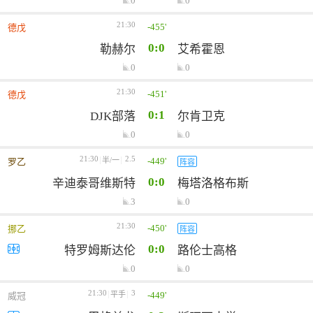
0
0
21:30
-455'
德戊
0:0
勒赫尔
艾希霍恩
0
0
21:30
-451'
德戊
0:1
DJK部落
尔肯卫克
0
0
21:30
2.5
-449'
半/一
罗乙
阵容
0:0
辛迪泰哥维斯特
梅塔洛格布斯
3
0
21:30
-450'
挪乙
阵容
0:0
特罗姆斯达伦
路伦士高格
0
0
21:30
3
-449'
平手
威冠