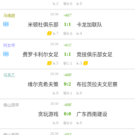
2
0
半0:0
20:30
-407'
马维超
1:1
米顿杜俱乐部
卡龙加联队
7
4
半0:0
1
20:30
-411'
阿女甲
1:1
费罗卡利尔女足
竞技俱乐部女足
5
3
半1:1
3
1
20:30
-409'
乌克乙
0:2
维尔克希夫策
布拉茨拉夫文尼察
0
0
半0:1
20:30
-408'
佛山西甲
0:0
贪玩游戏
广东西南建设
0
0
半0:0
20:30
-402'
佛山西甲