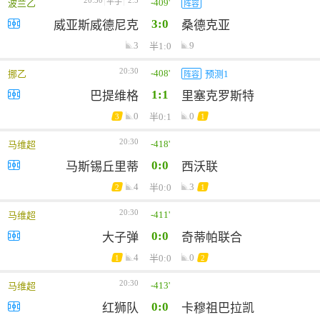
20:30
2.5
-409'
平手
波兰乙
阵容
3:0
威亚斯威德尼克
桑德克亚
3
9
半1:0
20:30
-408'
挪乙
预测1
阵容
1:1
巴提维格
里塞克罗斯特
0
0
半0:1
3
1
20:30
-418'
马维超
0:0
马斯锡丘里蒂
西沃联
4
3
半0:0
2
1
20:30
-411'
马维超
0:0
大子弹
奇蒂帕联合
4
0
半0:0
1
2
20:30
-413'
马维超
0:0
红狮队
卡穆祖巴拉凯