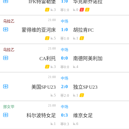
1:0
IFK特雷勒堡
华克斯乔诺拉
3
0
半1:0
1
1
2
21:00
乌拉乙
中场
1:0
蒙得维的亚河床
胡拉肯FC
5
1
半1:0
2
1
21:00
乌拉乙
中场
0:0
CA利托
南德阿美利加
3
4
半0:0
2
21:00
巴圣塔乙
中场
2:0
美国SP U23
独立SP U23
5
1
半2:0
2
21:00
挪女甲
中场
0:3
科尔波特女足
维京女足
1
6
半0:3