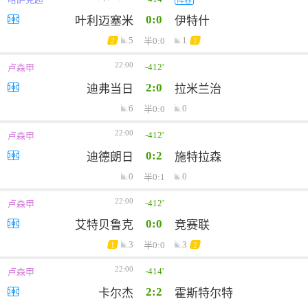
0:0
叶利迈塞米
伊特什
5
1
半0:0
2
1
22:00
-412'
卢森甲
2:0
迪弗当日
拉米兰治
6
0
半0:0
22:00
-412'
卢森甲
0:2
迪德朗日
施特拉森
0
0
半0:1
22:00
-412'
卢森甲
0:0
艾特贝鲁克
竞赛联
3
3
半0:0
1
2
22:00
-414'
卢森甲
2:2
卡尔杰
霍斯特尔特