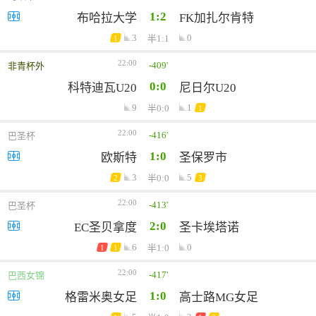
1:2
布哈拉大学
FK加扎尔肯特
3
0
半1:1
1
22:00
-409'
非青杯外
0:0
科特迪瓦U20
尼日尔U20
9
1
半0:0
1
22:00
-416'
巴圣杯
1:0
欧斯特
圣保罗市
3
5
半0:0
2
3
22:00
-413'
巴圣杯
2:0
EC圣贝拿度
圣卡埃塔诺
6
0
半1:0
1
1
22:00
-417'
巴西女锦
1:0
格雷米奥女足
高士路MG女足