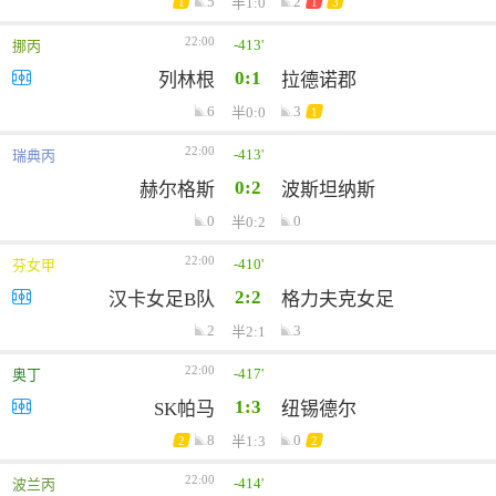
5
2
半1:0
1
1
3
22:00
-413'
挪丙
0:1
列林根
拉德诺郡
6
3
半0:0
1
22:00
-413'
瑞典丙
0:2
赫尔格斯
波斯坦纳斯
0
0
半0:2
22:00
-410'
芬女甲
2:2
汉卡女足B队
格力夫克女足
2
3
半2:1
22:00
-417'
奥丁
1:3
SK帕马
纽锡德尔
8
0
半1:3
2
2
22:00
-414'
波兰丙