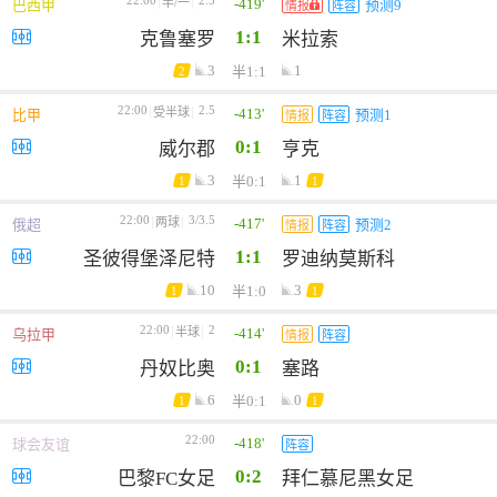
22:00
2.5
-419'
半/一
巴西甲
预测9
情报
阵容
1:1
克鲁塞罗
米拉索
3
1
半1:1
2
22:00
2.5
-413'
受半球
比甲
预测1
情报
阵容
0:1
威尔郡
亨克
3
1
半0:1
1
1
22:00
3/3.5
-417'
两球
俄超
预测2
情报
阵容
1:1
圣彼得堡泽尼特
罗迪纳莫斯科
10
3
半1:0
1
1
22:00
2
-414'
半球
乌拉甲
情报
阵容
0:1
丹奴比奥
塞路
6
0
半0:1
1
1
22:00
-418'
球会友谊
阵容
0:2
巴黎FC女足
拜仁慕尼黑女足