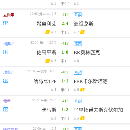
1
1
半0:2
22:00
2.5
-414'
受平/半
立陶甲
阵容
2:4
希奥利艾
迪祖戈斯
3
2
半1:3
2
2
22:00
2.5/3
-413'
半/一
瑞典乙
阵容
1:0
佐高平斯
BK奥林匹克
3
6
半1:0
2
22:00
3/3.5
-409'
一/球半
瑞典乙
阵容
1:1
哈马比TFF
FBK卡尔斯塔德
4
6
半0:1
1
22:00
2/2.5
-412'
平手
俄甲
阵容
1:2
卡马斯
乌里扬诺夫斯克伏尔加
3
5
半0:1
1
22:00
2.5
-414'
半/一
哈萨克超
阵容