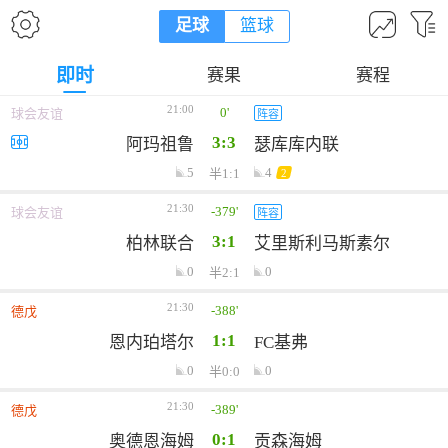
足球
篮球
即时
赛果
赛程
21:00
0'
球会友谊
阵容
3:3
阿玛祖鲁
瑟库库内联
5
4
半1:1
2
21:30
-379'
球会友谊
阵容
3:1
柏林联合
艾里斯利马斯素尔
0
0
半2:1
21:30
-388'
德戊
1:1
恩内珀塔尔
FC基弗
0
0
半0:0
21:30
-389'
德戊
0:1
奥德恩海姆
贡森海姆