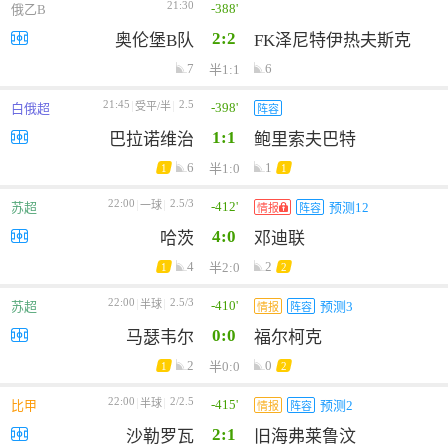
21:30
-388'
俄乙B
2:2
奥伦堡B队
FK泽尼特伊热夫斯克
7
6
半1:1
21:45
2.5
-398'
受平/半
白俄超
阵容
1:1
巴拉诺维治
鲍里索夫巴特
6
1
半1:0
1
1
22:00
2.5/3
-412'
一球
苏超
预测12
情报
阵容
4:0
哈茨
邓迪联
4
2
半2:0
1
2
22:00
2.5/3
-410'
半球
苏超
预测3
情报
阵容
0:0
马瑟韦尔
福尔柯克
2
0
半0:0
1
2
22:00
2/2.5
-415'
半球
比甲
预测2
情报
阵容
2:1
沙勒罗瓦
旧海弗莱鲁汶