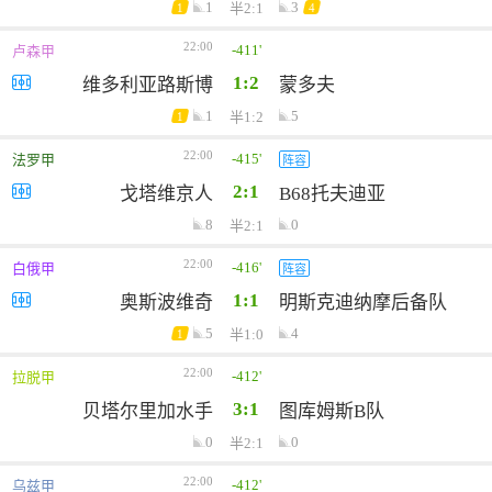
1
3
半2:1
1
4
22:00
-411'
卢森甲
1:2
维多利亚路斯博
蒙多夫
1
5
半1:2
1
22:00
-415'
法罗甲
阵容
2:1
戈塔维京人
B68托夫迪亚
8
0
半2:1
22:00
-416'
白俄甲
阵容
1:1
奥斯波维奇
明斯克迪纳摩后备队
5
4
半1:0
1
22:00
-412'
拉脱甲
3:1
贝塔尔里加水手
图库姆斯B队
0
0
半2:1
22:00
-412'
乌兹甲