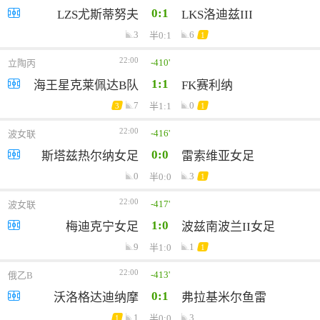
0:1
LZS尤斯蒂努夫
LKS洛迪兹III
3
6
半0:1
1
22:00
-410'
立陶丙
1:1
海王星克莱佩达B队
FK赛利纳
7
0
半1:1
3
1
22:00
-416'
波女联
0:0
斯塔兹热尔纳女足
雷索维亚女足
0
3
半0:0
1
22:00
-417'
波女联
1:0
梅迪克宁女足
波兹南波兰II女足
9
1
半1:0
1
22:00
-413'
俄乙B
0:1
沃洛格达迪纳摩
弗拉基米尔鱼雷
1
3
半0:0
1