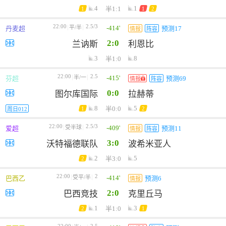
4
1
半1:1
1
1
2
22:00
2.5/3
-414'
平/半
丹麦超
预测17
情报
阵容
2:0
兰讷斯
利恩比
3
8
半1:0
22:00
2.5
-415'
半/一
芬超
预测69
情报
阵容
0:0
图尔库国际
拉赫蒂
8
5
半0:0
1
2
周日012
22:00
2.5/3
-409'
受半球
爱超
预测11
情报
阵容
3:0
沃特福德联队
波希米亚人
2
5
半3:0
2
22:00
2
-414'
受平/半
巴西乙
预测6
情报
2:0
巴西竞技
克里丘马
1
3
半1:0
2
1