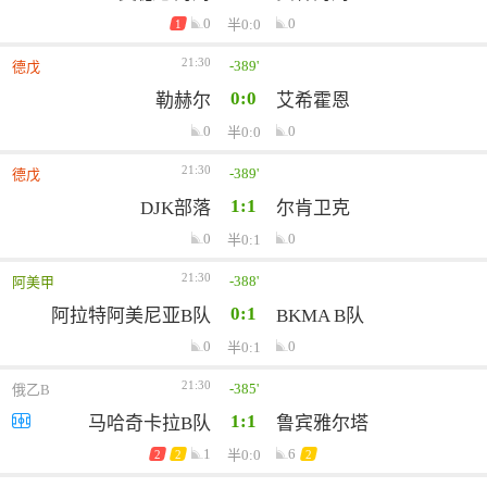
0
0
半0:0
1
21:30
-389'
德戊
0:0
勒赫尔
艾希霍恩
0
0
半0:0
21:30
-389'
德戊
1:1
DJK部落
尔肯卫克
0
0
半0:1
21:30
-388'
阿美甲
0:1
阿拉特阿美尼亚B队
BKMA B队
0
0
半0:1
21:30
-385'
俄乙B
1:1
马哈奇卡拉B队
鲁宾雅尔塔
1
6
半0:0
2
2
2