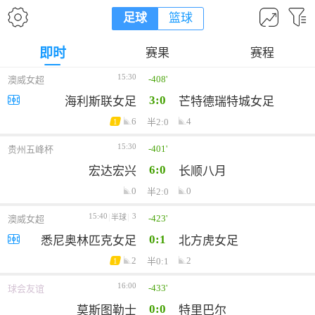
足球
篮球
即时
赛果
赛程
15:30
-408'
澳威女超
3:0
海利斯联女足
芒特德瑞特城女足
6
4
半2:0
1
15:30
-401'
贵州五峰杯
6:0
宏达宏兴
长顺八月
0
0
半2:0
15:40
3
-423'
半球
澳威女超
0:1
悉尼奥林匹克女足
北方虎女足
2
2
半0:1
1
16:00
-433'
球会友谊
0:0
莫斯图勒士
特里巴尔