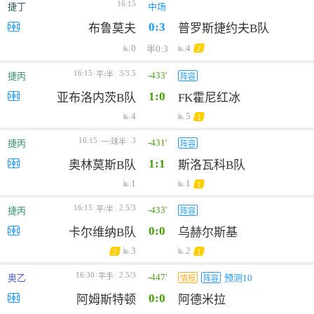
16:15
捷丁
中场
0:3
布鲁莫夫
普罗斯捷约夫B队
0
4
半0:3
2
16:15
3/3.5
-433'
平/半
捷丙
阵容
1:0
亚布洛内茨B队
FK霍尼红冰
4
5
1
16:15
3
-431'
一/球半
捷丙
阵容
1:1
奥林莫斯B队
斯洛瓦科B队
1
1
1
16:15
2.5/3
-433'
平/半
捷丙
阵容
0:0
卡尔维纳B队
乌赫尔斯基
3
2
2
1
16:30
2.5/3
-447'
平手
奥乙
预测10
情报
阵容
0:0
阿姆斯特顿
阿德米拉