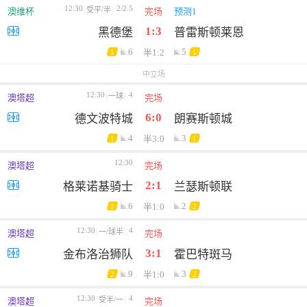
12:30
2/2.5
受平/半
澳维杯
完场
预测1
1:3
黑德堡
普雷斯顿莱恩
6
5
半1:2
1
1
中立场
12:30
4
一球
澳塔超
完场
6:0
德文波特城
朗赛斯顿城
4
3
半3:0
1
1
12:30
澳塔超
完场
2:1
格莱诺基骑士
兰瑟斯顿联
6
2
半1:0
1
2
12:30
4
一/球半
澳塔超
完场
3:1
金布洛治狮队
霍巴特斑马
9
3
半1:0
2
2
12:30
4
受半/一
澳塔超
完场