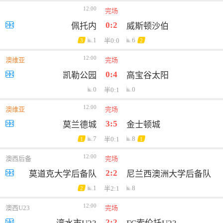
12:00
新西中联
完场
0:2
佩托内
威斯顿沙伯
1
6
半0:0
3
2
12:00
澳维亚
完场
0:4
凯勒公园
高宝谷太阳
0
0
半0:1
12:00
澳维亚
完场
3:5
莫兰德城
金士顿城
7
8
半0:1
1
1
12:00
澳西后备
完场
2:2
莫道克大学后备队
尼兰西澳洲大学后备队
1
8
半2:1
2
12:00
澳西U23
完场
2:2