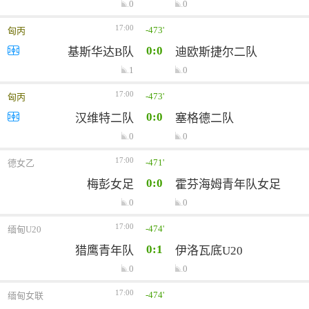
0
0
17:00
-473'
匈丙
0:0
基斯华达B队
迪欧斯捷尔二队
1
0
17:00
-473'
匈丙
0:0
汉维特二队
塞格德二队
0
0
17:00
-471'
德女乙
0:0
梅彭女足
霍芬海姆青年队女足
0
0
17:00
-474'
缅甸U20
0:1
猎鹰青年队
伊洛瓦底U20
0
0
17:00
-474'
缅甸女联