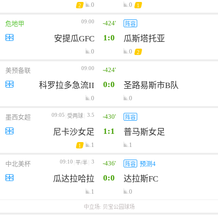
0
0
2
1
09:00
-424'
危地甲
阵容
1:0
安提瓜GFC
瓜斯塔托亚
0
0
2
09:00
-424'
美预备联
0:0
科罗拉多急流II
圣路易斯市B队
0
0
09:05
3.5
-430'
受两球
墨西女超
阵容
1:1
尼卡沙女足
普马斯女足
1
1
1
09:10
3
-436'
平/半
中北美杯
预测4
阵容
0:0
瓜达拉哈拉
达拉斯FC
1
0
中立场: 贝宝公园球场