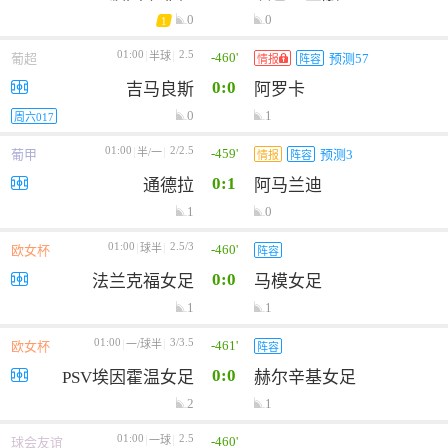
0
0
1
01:00
2.5
-460'
半球
葡超
预测57
情报
阵容
0:0
吉马良斯
阿罗卡
0
1
周六017
01:00
2/2.5
-459'
半/一
葡甲
预测3
情报
阵容
0:1
通德拉
阿马兰迪
1
0
01:00
2.5/3
-460'
球半
欧女杯
阵容
0:0
法兰克福女足
马模女足
1
1
01:00
3/3.5
-461'
一/球半
欧女杯
阵容
0:0
PSV埃因霍温女足
赫尔辛基女足
2
1
01:00
2.5
-460'
一球
球会友谊