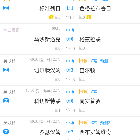
1:1
标准列日
色格拉布鲁日
5
6
半1:1
1
1
00:15
球会友谊
中场
0:0
马沙斯洛克
格兹拉联
0
0
半0:0
00:30
2.5/3
受一球
英联杯
中场
预测1
情报
阵容
0:3
切尔滕汉姆
查尔顿
0
1
半0:3
00:30
2.5/3
受一/球半
英联杯
中场
情报
阵容
0:0
科切斯特联
南安普敦
1
1
半0:0
00:30
2.5/3
受一球
英联杯
中场
预测2
情报
阵容
0:2
罗瑟汉姆
西布罗姆维奇