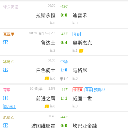
00:30
-430'
球会友谊
0:0
拉斯永恒
迪雷禾
0
0
00:30
2.5
-432'
受半/一
克亚甲
阵容
0:4
鲁达士
奥斯杰克
3
1
1
00:30
冰岛乙
中场
1:0
白色骑士
马格尼
0
0
半1:0
1
00:45
2.5/3
-447'
半/一
荷甲
预测85
情报
阵容
1:1
前进之鹰
威廉二世
0
0
1
周六016
00:45
-445'
厄瓜乙
0:0
波图维耶霍
坎巴亚金融