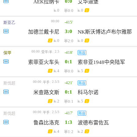
0:0
AEK拉纳卡
艾华迪堡
0
0
半0:0
1
00:00
-415'
斯亚乙
3:0
加德兰戴卡尼
NK斯沃博达卢布尔雅那
0
0
半2:0
2
3
00:00
2.5
-418'
受平/半
保甲
阵容
0:1
索菲亚火车头
索非亚1948中央陆军
4
5
半0:0
3
1
00:00
2.5/3
-421'
平手
斯伐超
阵容
0:1
米查路文斯
科马尔诺
2
5
半0:1
2
1
00:00
2.5/3
-417'
平手
斯伐超
阵容
1:3
鲁森比洛克
波德布雷佐瓦
4
2
半1:2
1
3