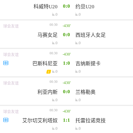
0:0
科威特U20
约旦U20
0
0
00:30
-430'
球会友谊
0:0
马赛女足
西班牙人女足
0
0
00:30
-430'
球会友谊
1:0
巴斯科尼亚
吉纳斯提卡
0
0
1
00:30
-430'
球会友谊
0:0
利亚内斯
兰格勒奥
0
0
00:30
-430'
球会友谊
1:1
艾尔切艾利塔奴
托雷拉诺竞技
0
0