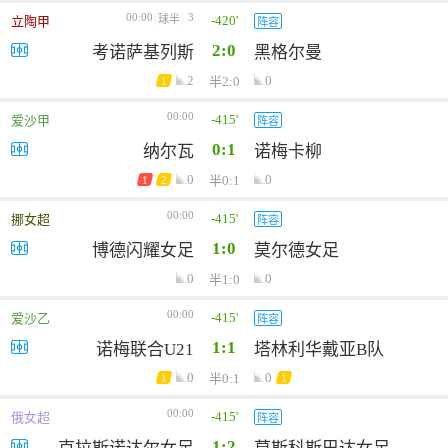
00:00
3
-420'
球半
立陶甲
阵容
2:0
考诺萨基列斯
黑格尔曼
2
0
半2:0
1
00:00
-415'
爱沙甲
阵容
0:1
纳尔瓦
诺梅卡柳
0
0
半0:1
1
2
00:00
-415'
挪女超
阵容
1:0
博德闪耀女足
莫尔德女足
0
0
半1:0
00:00
-415'
爱沙乙
阵容
1:1
诺梅联合U21
塔林利华戴亚B队
0
0
半0:1
1
1
00:00
-415'
俄女超
阵容
1:2