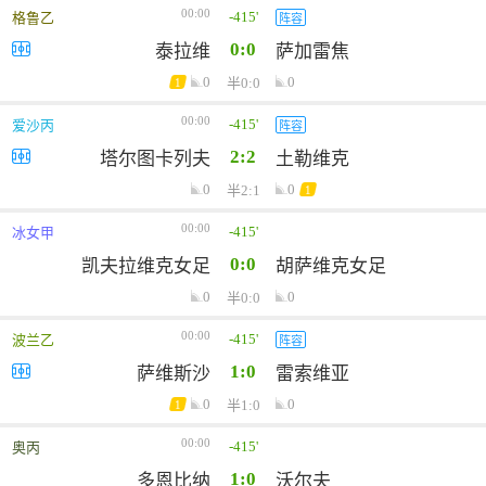
00:00
-415'
格鲁乙
阵容
0:0
泰拉维
萨加雷焦
0
0
半0:0
1
00:00
-415'
爱沙丙
阵容
2:2
塔尔图卡列夫
土勒维克
0
0
半2:1
1
00:00
-415'
冰女甲
0:0
凯夫拉维克女足
胡萨维克女足
0
0
半0:0
00:00
-415'
波兰乙
阵容
1:0
萨维斯沙
雷索维亚
0
0
半1:0
1
00:00
-415'
奥丙
1:0
多恩比纳
沃尔夫