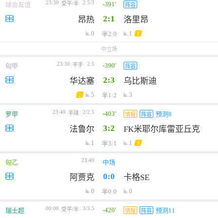
23:30
2.5/3
-391'
受平/半
球会友谊
阵容
2:1
昂热
洛里昂
0
1
半2:0
1
中立场
23:30
2.5
-390'
平手
匈甲
阵容
2:3
华达塞
乌比斯迪
5
3
半1:2
2
23:40
2/2.5
-403'
半球
罗甲
预测8
情报
阵容
3:2
法鲁尔
FK米耶尔库雷亚丘克
1
1
半3:1
3
23:40
匈乙
中场
0:0
阿贾克
卡格SE
0
0
半0:0
00:00
3/3.5
-420'
受平/半
瑞士超
预测11
情报
阵容