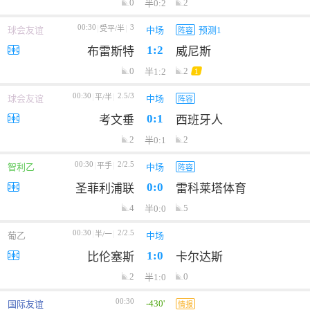
0
2
半0:2
00:30
3
受平/半
球会友谊
中场
预测1
阵容
1:2
布雷斯特
威尼斯
0
2
半1:2
1
00:30
2.5/3
平/半
球会友谊
中场
阵容
0:1
考文垂
西班牙人
2
2
半0:1
00:30
2/2.5
平手
智利乙
中场
阵容
0:0
圣菲利浦联
雷科莱塔体育
4
5
半0:0
00:30
2/2.5
半/一
葡乙
中场
1:0
比伦塞斯
卡尔达斯
2
0
半1:0
00:30
-430'
国际友谊
情报