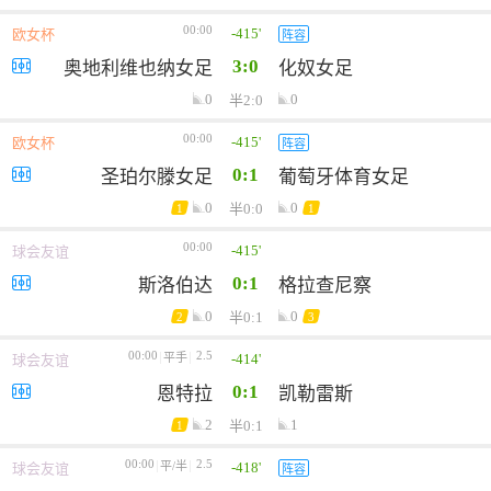
00:00
-415'
欧女杯
阵容
3:0
奥地利维也纳女足
化奴女足
0
0
半2:0
00:00
-415'
欧女杯
阵容
0:1
圣珀尔滕女足
葡萄牙体育女足
0
0
半0:0
1
1
00:00
-415'
球会友谊
0:1
斯洛伯达
格拉查尼察
0
0
半0:1
2
3
00:00
2.5
-414'
平手
球会友谊
0:1
恩特拉
凯勒雷斯
2
1
半0:1
1
00:00
2.5
-418'
平/半
球会友谊
阵容