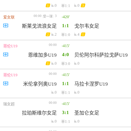
0
0
半1:1
1
3
00:00
3
-420'
受一球
爱女联
1:1
斯莱戈流浪女足
戈尔韦女足
2
4
半1:0
2
1
00:00
-415'
哥伦U19
4:0
恩维加多U19
贝伦阿尔科萨拉戈萨U19
0
0
半3:0
1
00:00
-415'
哥伦U19
1:1
米伦拿列奥U19
马拉卡涅罗U19
0
0
半1:1
00:00
-415'
瑞女超
3:1
拉珀斯维尔女足
圣加仑女足
0
0
半1:1