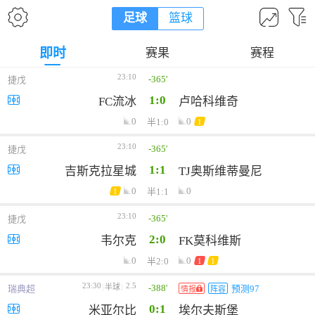
足球
篮球
即时
赛果
赛程
23:10
-365'
捷戊
1:0
FC流冰
卢哈科维奇
0
0
半1:0
1
23:10
-365'
捷戊
1:1
吉斯克拉星城
TJ奥斯维蒂曼尼
0
0
半1:1
1
23:10
-365'
捷戊
2:0
韦尔克
FK莫科维斯
0
0
半2:0
1
1
23:30
2.5
-388'
半球
瑞典超
预测97
情报
阵容
0:1
米亚尔比
埃尔夫斯堡