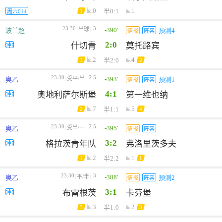
0
1
半0:1
1
周六014
23:30
3
-390'
半球
波兰超
预测4
情报
阵容
2:0
什切青
莫托路宾
2
4
半2:0
1
2
23:30
2.5
-393'
受平/半
奥乙
预测1
情报
阵容
4:1
奥地利萨尔斯堡
第一维也纳
7
5
半1:1
2
4
23:30
2.5
-395'
受半/一
奥乙
情报
阵容
3:2
格拉茨青年队
弗洛里茨多夫
2
1
半2:2
1
1
23:30
3
-388'
平/半
奥乙
预测2
情报
阵容
3:1
布雷根茨
卡芬堡
3
2
半1:0
3
3