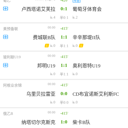
-420'
葡乙
阵容
0:1
卢西塔诺艾芙拉
葡萄牙体育会
4
2
半0:1
00:00
-415'
美预备联
1:1
费城联B队
辛辛那堤II队
0
0
半1:1
1
1
00:00
-415'
玻利联U19
1:1
邦明U19
奥利恩特U19
0
0
半1:1
00:00
-415'
阿根业余锦
0:0
乌里贝拉雷亚
CD布宜诺斯艾利斯FC
0
0
半0:0
00:00
-415'
俄乙B
1:0
纳塔切尔克斯克
柴卡B队