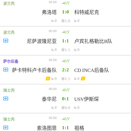
00:00
-415'
波兰丙
1:0
弗洛塔
科特威尼克
0
0
半1:0
00:00
-415'
波兰丙
1:1
尼萨波隆尼亚
卢宾扎格勒比B队
0
0
半1:1
00:00
-415'
萨尔后备
2:2
萨卡特科卢卡后备队
CD INCA后备队
0
0
半1:1
1
1
00:00
-415'
瑞士丙
0:1
泰华尼
USV伊斯琛
0
0
半0:0
00:00
-415'
瑞士丙
1:1
索洛图恩
祖格