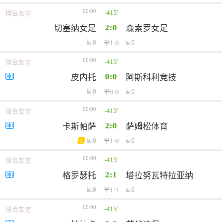
00:00
-415'
球会友谊
2:0
切塞纳女足
森索罗女足
0
0
半1:0
00:00
-415'
球会友谊
0:0
皮内托
阿斯科利竞技
0
0
半0:0
00:00
-415'
球会友谊
2:0
卡斯帕萨
萨姆松体育
0
0
半1:0
1
00:00
-415'
球会友谊
2:1
格罗瑟托
塔拉努瓦特拉亚纳
0
0
半1:1
00:00
-415'
球会友谊