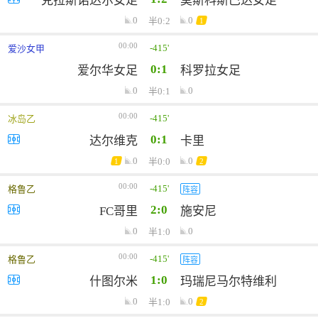
克拉斯诺达尔女足
莫斯科斯巴达女足
0
0
半0:2
1
00:00
-415'
爱沙女甲
0:1
爱尔华女足
科罗拉女足
0
0
半0:1
00:00
-415'
冰岛乙
0:1
达尔维克
卡里
0
0
半0:0
1
2
00:00
-415'
格鲁乙
阵容
2:0
FC哥里
施安尼
0
0
半1:0
00:00
-415'
格鲁乙
阵容
1:0
什图尔米
玛瑞尼马尔特维利
0
0
半1:0
2