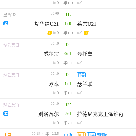
0
0
半1:0
00:00
-415'
墨西U21
1:0
堤华纳U21
莱昂U21
0
0
半1:0
1
1
00:10
-425'
球会友谊
0:1
威尔宗
沙托鲁
0
0
半0:1
00:10
-425'
球会友谊
阵容
1:1
欧本
瑟兰联
0
0
半1:1
00:10
-425'
球会友谊
2:1
别洛瓦尔
拉德尼克克里泽维奇
0
0
半2:1
00:15
2/2.5
平/半
比甲
中场
预测6
情报
阵容