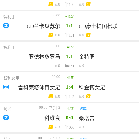
0
0
半1:0
1
1
00:00
-415'
智利丁
1:1
CD兰卡瓜苏尔
CD康士提图松联
0
0
半1:1
2
3
00:00
-415'
智利丁
1:1
罗德林多罗马
金特罗
0
0
半1:1
00:00
-415'
智利女甲
1:4
雷科莱塔体育女足
科金博女足
0
0
半1:2
1
3
00:00
2
-423'
平手
葡乙
阵容
0:0
科维良
桑塔雷
3
3
半0:0
1
00:00
2
平/半