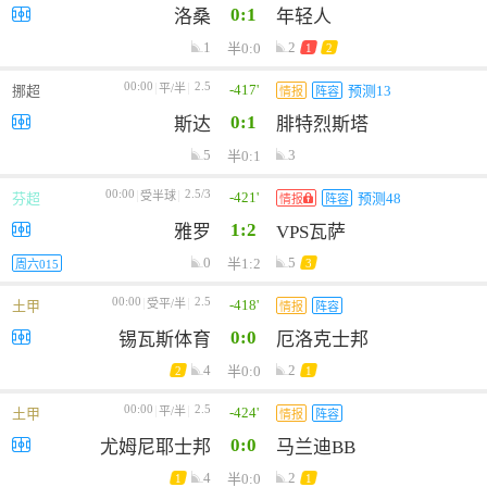
0:1
洛桑
年轻人
1
2
半0:0
1
2
00:00
2.5
-417'
平/半
挪超
预测13
情报
阵容
0:1
斯达
腓特烈斯塔
5
3
半0:1
00:00
2.5/3
-421'
受半球
芬超
预测48
情报
阵容
1:2
雅罗
VPS瓦萨
0
5
半1:2
3
周六015
00:00
2.5
-418'
受平/半
土甲
情报
阵容
0:0
锡瓦斯体育
厄洛克士邦
4
2
半0:0
2
1
00:00
2.5
-424'
平/半
土甲
情报
阵容
0:0
尤姆尼耶士邦
马兰迪BB
4
2
半0:0
1
1