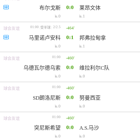
0:0
布尔戈斯
莱昂文体
0
1
01:00
2/2.5
-464'
受半球
球会友谊
0:1
马里诺卢安科
邦弗拉甸拿
0
1
01:00
-460'
球会友谊
0:0
乌德瓦尔德乌索
维拉利尔C队
0
0
01:00
-460'
球会友谊
0:0
SD朗洛尼斯
努曼西亚
0
0
01:00
-460'
球会友谊
0:0
突尼斯希望
A.S.马沙
0
0