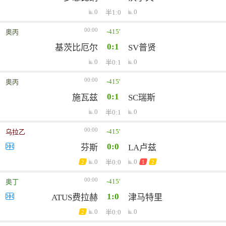
0
0
半1:0
00:00
-415'
奥丙
0:1
基茨比厄尔
SV普贤
0
0
半0:1
00:00
-415'
奥丙
0:1
施瓦兹
SC瑞斯
0
0
半0:1
00:00
-415'
乌拉乙
0:0
芬斯
LA卢兹
0
0
半0:0
2
1
2
00:00
-415'
奥丁
1:0
ATUS费拉赫
津马特里
0
0
半0:0
2