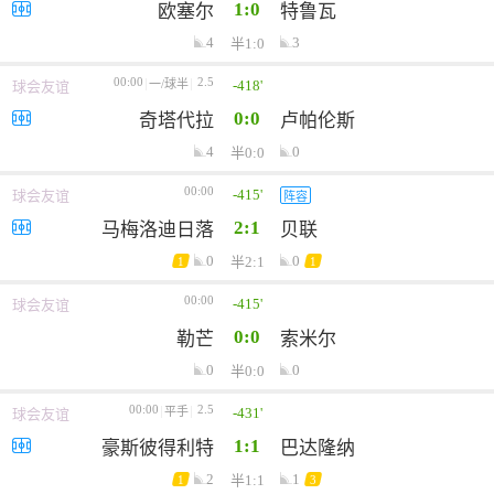
1:0
欧塞尔
特鲁瓦
4
3
半1:0
00:00
2.5
-418'
一/球半
球会友谊
0:0
奇塔代拉
卢帕伦斯
4
0
半0:0
00:00
-415'
球会友谊
阵容
2:1
马梅洛迪日落
贝联
0
0
半2:1
1
1
00:00
-415'
球会友谊
0:0
勒芒
索米尔
0
0
半0:0
00:00
2.5
-431'
平手
球会友谊
1:1
豪斯彼得利特
巴达隆纳
2
1
半1:1
1
3